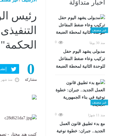
الارشيف
/
غير مصنف
أخبار متداوَلة
رئيس الو
التنفيذى
غير مصنف
الحكمة"
0
منذ 30 يومًا
مدبولى يشهد اليوم حفل
تركيب وعاء ضغط المفاعل
0
للوحدة الثانية لمحطة الضبعة
إنشر ف
مشاركة
منذ شهر 
غير مصنف
0
منذ 11 شهرًا
مع بدء تطبيق قانون العمل
الجديد.. جبران: خطوة نوعية
كتبت هند مختار - تصو