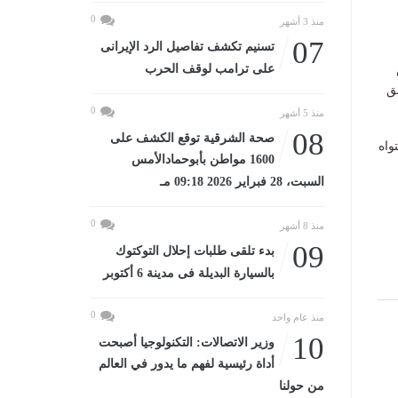
0
منذ 3 أشهر
07
تسنيم تكشف تفاصيل الرد الإيرانى
على ترامب لوقف الحرب
ق
0
منذ 5 أشهر
08
صحة الشرقية توقع الكشف على
واه
1600 مواطن بأبوحمادالأمس
السبت، 28 فبراير 2026 09:18 مـ
0
منذ 8 أشهر
09
بدء تلقى طلبات إحلال التوكتوك
بالسيارة البديلة فى مدينة 6 أكتوبر
0
منذ عام واحد
10
وزير الاتصالات: التكنولوجيا أصبحت
أداة رئيسية لفهم ما يدور في العالم
من حولنا