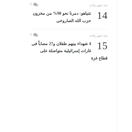
0
منذ شهر واحد
14
نتنياهو: دمرنا نحو 90% من مخزون
حزب الله الصاروخى
0
منذ شهر واحد
15
4 شهداء بينهم طفلان و27 مصاباً فى
غارات إسرائيلية متواصلة على
قطاع غزة