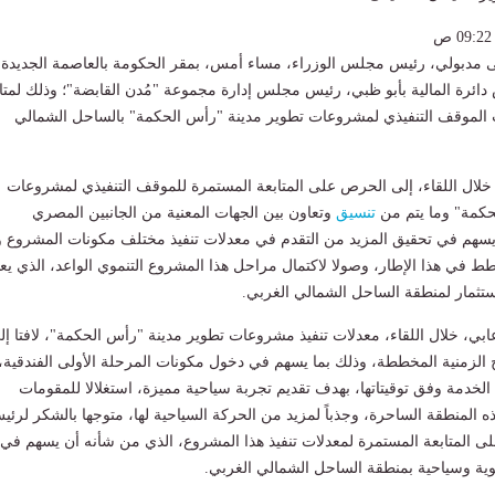
 مدبولي، رئيس مجلس الوزراء، مساء أمس، بمقر الحكومة بالعاصمة الجديدة،
ائرة المالية بأبو ظبي، رئيس مجلس إدارة مجموعة "مُدن القابضة"؛ وذلك لمتا
لموقف التنفيذي لمشروعات تطوير مدينة "رأس الحكمة" بالساحل الشمالي
خلال اللقاء، إلى الحرص على المتابعة المستمرة للموقف التنفيذي لمشروعات
حكمة" وما يتم من
تنسيق
وتعاون بين الجهات المعنية من الجانبين المصري
 يسهم في تحقيق المزيد من التقدم في معدلات تنفيذ مختلف مكونات المشروع وف
طط في هذا الإطار، وصولا لاكتمال مراحل هذا المشروع التنموي الواعد، الذي ي
تثمار لمنطقة الساحل الشمالي الغربي.
ي، خلال اللقاء، معدلات تنفيذ مشروعات تطوير مدينة "رأس الحكمة"، لافتا إل
ج الزمنية المخططة، وذلك بما يسهم في دخول مكونات المرحلة الأولى الفندقية،
، الخدمة وفق توقيتاتها، بهدف تقديم تجربة سياحية مميزة، استغلالا للمقومات
ذه المنطقة الساحرة، وجذباً لمزيد من الحركة السياحية لها، متوجها بالشكر لرئ
ى المتابعة المستمرة لمعدلات تنفيذ هذا المشروع، الذي من شأنه أن يسهم في
وية وسياحية بمنطقة الساحل الشمالي الغربي.