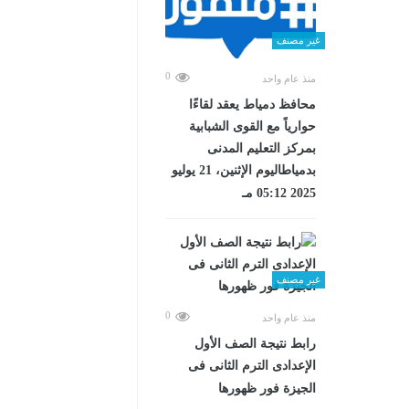
غير مصنف
0
منذ عام واحد
محافظ دمياط يعقد لقاءًا
حوارياً مع القوى الشبابية
بمركز التعليم المدنى
بدمياطاليوم الإثنين، 21 يوليو
2025 05:12 مـ
غير مصنف
0
منذ عام واحد
رابط نتيجة الصف الأول
الإعدادى الترم الثانى فى
الجيزة فور ظهورها