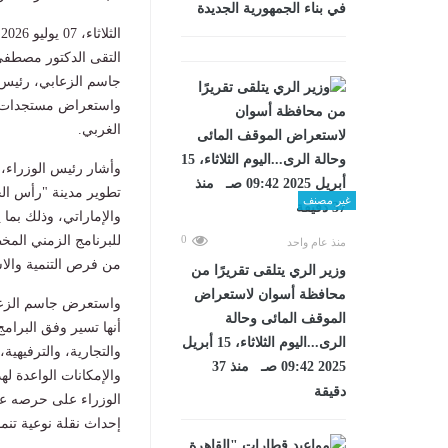
في بناء الجمهورية الجديدة
الثلاثاء، 07 يوليو 2026 09:22 ص
التقى الدكتور مصطفى
جاسم الزعابي، رئيس د
واستعراض مستجدات ا
الغربي.
وأشار رئيس الوزراء، 
تطوير مدينة "رأس ال
غير مصنف
والإماراتي، وذلك بما
للبرنامج الزمني المخ
0
منذ عام واحد
من فرص التنمية والاس
وزير الري يتلقى تقريرًا من
محافظة أسوان لاستعراض
واستعرض جاسم الزعاب
الموقف المائى وحالة
أنها تسير وفق البرام
الرى...اليوم الثلاثاء، 15 أبريل
والتجارية، والترفيهية
2025 09:42 صـ منذ 37
والإمكانات الواعدة له
دقيقة
الوزراء على حرصه عل
إحداث نقلة نوعية تنم