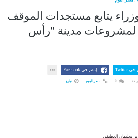
/
مصر اليوم
زراء يتابع مستجدات الموقف
 لمشروعات مدينة "رأس
ى Twitter
إنشر فى Facebook
واحد
0
مصر اليوم
تبليغ
ير سليمان العطيفى