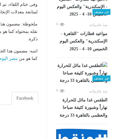
وفى ختام اللقاء، تم 
لمتابعة معدلات الإنجا
غير مصنف
ملحوظة: مضمون هذا ا
0
منذ عام واحد
نقله بمحتواه كما هو 
مواعيد قطارات "القاهرة -
ذكرة.
الإسكندرية" والعكس اليوم
الخميس 10- 4 - 2025
انتبه: مضمون هذا الخ
كما هو من
مصر اليوم
غير مصنف
0
منذ عام واحد
Facebook
الطقس غدا مائل للحرارة
نهاراً وشبورة كثيفة صباحا
والعظمى بالقاهرة 33 درجة