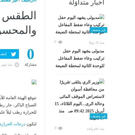
الارشيف
/
غير مصنف
أخبار متداوَلة
الطقس ال
والمحسوسة 
غير مصنف
0
منذ 30 يومًا
0
مدبولى يشهد اليوم حفل
إنشر ف
تركيب وعاء ضغط المفاعل
مشاركة
منذ شهر 
للوحدة الثانية لمحطة الضبعة
تتوقع الهيئة العامة للأرصاد 
الصباح الباكر، حار ر
للحرارة رطب ليلاً على
غير مصنف
لتكون
درجات الحرارة
0
منذ عام واحد