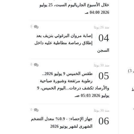
خلال الأسبوع الجارياليوم السبت، 25 يوليو
2026 04:00 مـ
0
منذ 26 يومًا
04
إصابة مروان البرغوثي بنزيف بعد
إطلاق رصاصة مطاطية عليه داخل
السجن
0
منذ 30 يومًا
​ارتفاع نسب الرطوبة يزيد من الإحساس بحرارة الطقس عن المتوقع في الظل بقيم تتراوح من (1 إلى 3)
05
طقس الخميس 9 يوليو 2026..
رطوبة مرتفعة وشبورة صباحية
والأرصاد تكشف درجات...اليوم الخميس، 9
ط
يوليو 2026 05:03 صـ
0
منذ 30 يومًا
06
جهاز الإحصاء: - 0.9% معدل التضخم
الشهرى لشهر يونيو 2026