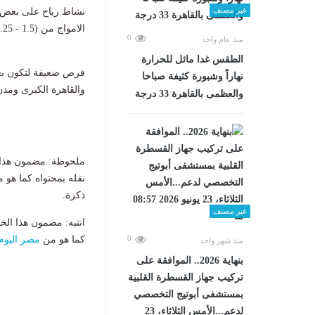
غير مصنف
​نشاط رياح على بعض ش
الامواج من (1.5 - 2.25) متر.
0
منذ عام واحد
الطقس غدا مائل للحرارة
​فرص ضعيفة لتكون ب
نهاراً وشبورة كثيفة صباحا
والقاهرة الكبرى ومدن
والعظمى بالقاهرة 33 درجة
ملحوظة: مضمون هذا ا
نقله بمحتواه كما هو 
ذكرة.
غير مصنف
انتبه: مضمون هذا الخ
0
كما هو من
مصر اليوم
منذ شهر واحد
بنهاية 2026.. الموافقة على
تركيب جهاز القسطرة القلبية
بمستشفى أبوتيج التخصصي
لدعم...الأمس الثلاثاء، 23