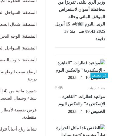
المنطقة: القاهرة الكبرى، العظمى
وزير الري يتلقى تقريرًا من
محافظة أسوان لاستعراض
المنطقة: السواحل الشمالية ال
الموقف المائى وحالة
الرى...اليوم الثلاثاء، 15 أبريل
المنطقة: شمال الصعيد، العظمى: 
2025 09:42 صـ منذ 37
المنطقة: الوجه البحري، العظمى: 
دقيقة
المنطقة: السواحل الشمالية ا
المنطقة: جنوب الصعيد، العظمى: 
غير مصنف
درجة.
0
منذ عام واحد
مواعيد قطارات "القاهرة -
سيناء وشمال الصعيد.
الإسكندرية" والعكس اليوم
الخميس 10- 4 - 2025
متقطعة.
​نشاط رياح أحياناً تتراوح سرعتها من (30 إلى 40 كم/