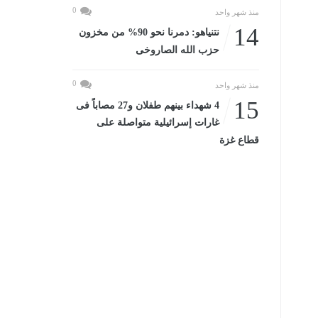
0
منذ شهر واحد
14
نتنياهو: دمرنا نحو 90% من مخزون
حزب الله الصاروخى
0
منذ شهر واحد
15
4 شهداء بينهم طفلان و27 مصاباً فى
غارات إسرائيلية متواصلة على
قطاع غزة