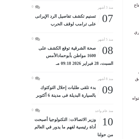
اع
0
منذ 3 أشهر
07
تسنيم تكشف تفاصيل الرد الإيرانى
على ترامب لوقف الحرب
ري
0
منذ 5 أشهر
08
صحة الشرقية توقع الكشف على
1600 مواطن بأبوحمادالأمس
السبت، 28 فبراير 2026 09:18 مـ
0
ق
منذ 8 أشهر
09
بدء تلقى طلبات إحلال التوكتوك
بالسيارة البديلة فى مدينة 6 أكتوبر
واه
0
منذ عام واحد
10
وزير الاتصالات: التكنولوجيا أصبحت
أداة رئيسية لفهم ما يدور في العالم
من حولنا