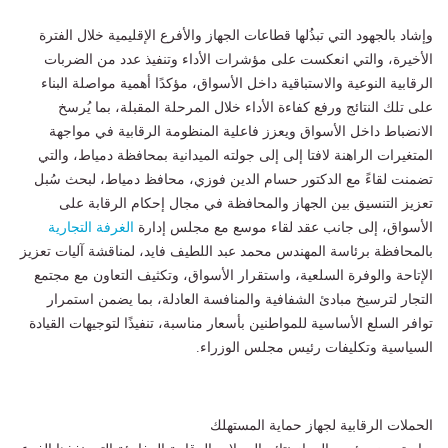
وإشاد بالجهود التي تبذُلها قطاعات الجهاز والأفرع الإقليمية خلال الفترة
الأخيرة، والتي انعكست على مؤشرات الأداء وتنفيذ عدد من الضربات
الرقابية النوعية والاستباقية داخل الأسواق، مؤكدًا أهمية مواصلة البناء
على تلك النتائج ورفع كفاءة الأداء خلال المرحلة المقبلة، بما يُرسخ
الانضباط داخل الأسواق ويعزز فاعلية المنظومة الرقابية في مواجهة
المتغيرات الراهنة لافتا إلى إلى جولته الميدانية بمحافظة دمياط، والتي
تضمنت لقاءً مع الدكتور حسام الدين فوزي، محافظ دمياط، لبحث سُبل
تعزيز التنسيق بين الجهاز والمحافظة في مجال إحكام الرقابة على
الأسواق، إلى جانب عقد لقاء موسع مع مجلس إدارة
الغرفة التجارية
بالمحافظة برئاسة المهندس محمد عبد اللطيف فايد، لمناقشة آليات تعزيز
الإتاحة والوفرة السلعية، واستقرار الأسواق، وتكثيف التعاون مع مجتمع
التجار لترسيخ مبادئ الشفافية والمنافسة العادلة، بما يضمن استمرار
توافر السلع الأساسية للمواطنين بأسعار مناسبة، تنفيذًا لتوجيهات القيادة
السياسية وتكليفات رئيس مجلس الوزراء.
الحملات الرقابية لجهاز حماية المستهلك