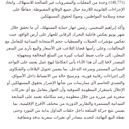
(148,771) وحدة من المعلبات والمشروبات غير الصالحة للاستهلاك، واتخاذ
الإجراءات القانونية اللازمة حيال جميع الوقائع المضبوطة، حفاظًا على
صحة وسلامة المواطنين، وصونًا لحقوق المستهلكين.
وأكد إبراهيم السجيني، رئيس جهاز حماية المستهلك، أن ما تحقق خلال
شهر يونيو يعكس فاعلية التحرك الرقابي للجهاز على أرض الواقع، حيث
تعكس مؤشرات الحملات والضبطيات حجم الاستجابة الميدانية للتعامل مع
المخالفات، وعلى رأسها قضايا التلاعب في الأسعار والبيع بأزيد من السعر
المعلن، إلى جانب ضبط كميات كبيرة من السلع المخالفة ومجهولة
المصدر لافتا إلى أن هذا الأداء يأتي انعكاسًا لنهج عمل يعتمد على التواجد
الميداني المستمر وسرعة التدخل، بما يضمن تحويل البلاغات والشكاوى
إلى إجراءات رقابية فورية، وترسيخ حالة من الانضباط داخل الأسواق،
والتصدي الحاسم لأي ممارسات من شأنها الإضرار بحقوق المستهلكين أو
الإخلال باستقرار المنظومة السوقية وأن الجهاز يتعامل مع أي تحركات
سعرية غير مبررة من خلال منظومة رصد متكاملة تعتمد على المتابعة
الميدانية المستمرة والتقارير الدورية من مختلف الأفرع الإقليمية، بما
يضمن تتبع حركة السلعة داخل حلقات التداول بداية من المورد وحتى
نقطة البيع النهائية، لتحديد مصادر أي تغيرات سعرية بدقة وشفافية.