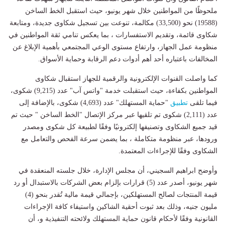
ملحوظًا من المواطنين خلال شهر يونيو، حيث استقبل الخط الساخن
(19588) نحو (33,500) مكالمة، تنوعت بين تسجيل شكاوى جديدة، ومتابعة
شكاوى قائمة، وتقديم الاستفسارات ، بما يعكس تنامي ثقة المواطنين في
منظومة عمل الجهاز، وارتفاع مستوى الوعي المجتمعي بأهمية الإبلاغ عن
المخالفات باعتباره أحد أهم أدوات دعم الرقابة وحماية الأسواق.
كما واصلت القنوات الإلكترونية والرقمية للجهاز استقبال شكاوى
المواطنين بكفاءة، حيث استقبلت خدمة "واتس آب" عدد (9,215) شكوى،
فيما تلقى
تطبيق
"حماية المستهلك" عدد (4,693) شكوى، بالإضافة إلى
عدد (2,111) شكوى تم تلقيها عبر مركز الإتصال "الخط الساخن " حيث تم
قيد جميع الشكاوى وتصنيفها إلكترونيًا وفقًا لطبيعة كل شكوى ومصدر
ورودها، عبر منظومة متكاملة ، بما يضمن سرعة الفحص والتعامل مع
الشكاوى وفقًا للإجراءات المعتمدة.
وأوضح ابراهيم السجيني، أن مجلس الإدارة، خلال جلسته المنعقدة في
شهر يونيو، أصدر عدد (5) قرارات بإلزام بعض الشركات بالاستبدال أو رد
قيمة المنتجات لصالح المستهلكين، بإجمالي قيمة مالية تُقدر بنحو (4)
مليون جنيه، وذلك بعد ثبوت أحقية الشاكين واستيفاء كافة الإجراءات
القانونية وفقًا لأحكام قانون حماية المستهلك ولائحته التنفيذية و، أن