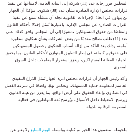
المجلس قرر إحالة عدد (11) شركة إلى النيابة العامة، لامتناعها عن تنفيذ
قرارات مجلس الإدارة الصادرة بشأن عدد (38) شكوى، مؤكدًا أن الجهاز
لن يتهاون في اتخاذ الإجراءات القانونية تجاه أي منشأة تمتنع عن تنفيذ
القرارات الصادرة عن مجلس الإدارة، باعتبارها تُمثل إخلالا بأحكام القانون
وانتقاصًا من حقوق المستهلكين ،مشيرًا إلي أن المجلس وافق كذلك على
عدد (11) طلب تصالح مقدمًا من بعض الشركات بشأن شكاوى منظورة
أمامه، وذلك بعد التأكد من إزالة أسباب الشكوى وحصول المستهلكين
على حقوقهم كاملة، في إطار التطبيق المتوازن لأحكام القانون، بما يحقق
الحماية الفعالة للمستهلكين، ويعزز استقرار المعاملات داخل السوق
المصري.
وأكد رئيس الجهاز أن قرارات مجلس ادرة الجهاز تُمثل الذراع التنفيذي
الحاسم لمنظومة حماية المستهلك، وتعكس نهجًا واضحًا في سرعة الفصل
في الشكاوى وإنفاذ الحقوق على أرض الواقع، بما يعزز من هيبة القانون
ويرسخ الانضباط داخل الأسواق، ويُرسخ ثقة المواطنين في فعالية
المنظومة الرقابية للدولة.
ملحوظة: مضمون هذا الخبر تم كتابته بواسطة
اليوم السابع
ولا يعبر عن