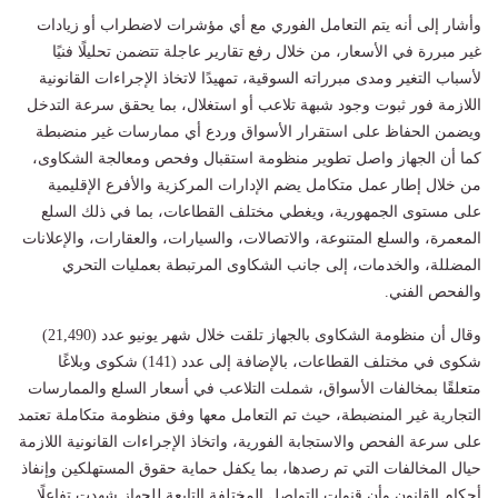
وأشار إلى أنه يتم التعامل الفوري مع أي مؤشرات لاضطراب أو زيادات
غير مبررة في الأسعار، من خلال رفع تقارير عاجلة تتضمن تحليلًا فنيًا
لأسباب التغير ومدى مبرراته السوقية، تمهيدًا لاتخاذ الإجراءات القانونية
اللازمة فور ثبوت وجود شبهة تلاعب أو استغلال، بما يحقق سرعة التدخل
ويضمن الحفاظ على استقرار الأسواق وردع أي ممارسات غير منضبطة
كما أن الجهاز واصل تطوير منظومة استقبال وفحص ومعالجة الشكاوى،
من خلال إطار عمل متكامل يضم الإدارات المركزية والأفرع الإقليمية
على مستوى الجمهورية، ويغطي مختلف القطاعات، بما في ذلك السلع
المعمرة، والسلع المتنوعة، والاتصالات، والسيارات، والعقارات، والإعلانات
المضللة، والخدمات، إلى جانب الشكاوى المرتبطة بعمليات التحري
والفحص الفني.
وقال أن منظومة الشكاوى بالجهاز تلقت خلال شهر يونيو عدد (21,490)
شكوى في مختلف القطاعات، بالإضافة إلى عدد (141) شكوى وبلاغًا
متعلقًا بمخالفات الأسواق، شملت التلاعب في أسعار السلع والممارسات
التجارية غير المنضبطة، حيث تم التعامل معها وفق منظومة متكاملة تعتمد
على سرعة الفحص والاستجابة الفورية، واتخاذ الإجراءات القانونية اللازمة
حيال المخالفات التي تم رصدها، بما يكفل حماية حقوق المستهلكين وإنفاذ
أحكام القانون وأن قنوات التواصل المختلفة التابعة للجهاز شهدت تفاعلًا