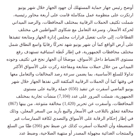
أوضح رئيس جهاز حماية المستهلك أن جهود الجهاز خلال شهر يونيو
ارتكزت على منظومة عمل متكاملة قامت على أربعة محاور رئيسية،
شملت تكثيف الحملات الرقابية بمختلف المحافظات، والرصد الميداني
لحركة الأسعار، وسرعة التعامل مع شكاوى المواطنين في مختلف
القطاعات، إلى جانب تفعيل قرارات مجلس إدارة الجهاز ومتابعة تنفيذها
على أرض الواقع كما أن شهر يونيو شهد تحركًا رقابيًا واسع النطاق شمل
مختلف محافظات الجمهورية، في إطار خُطة استباقية تستهدف رفع
مستوى الانضباط داخل الأسواق، موضحًا أن الجهاز نجح في تكثيف وجوده
الميداني من خلال حملات متتابعة ومفاجئة ركزت على الأسواق الأكثر
تداولا للسلع الأساسية، بما يضمن سرعة رصد المخالفات والتعامل معها
في وقتها كما أن الحملات الرقابية المكثفة التي نفذها الجهاز خلال شهر
يونيو الماضي أسفرت عن تنفيذ (656) حملة رقابية على مستوى
الجمهورية، شملت المرور على عدد (7,104) منشآت تجارية بمختلف
المحافظات، وأسفرت عن تحرير (1,420) مخالفة متنوعة، من بينها (867)
مخالفة تتعلق بالتلاعب في الأسعار والبيع بأزيد من السعر المعلن، وذلك
في إطار إحكام الرقابة على الأسواق والتصدي لكافة الممارسات غير
المنضبطة وأن الحملات أسفرت كذلك عن ضبط نحو (266) طنًا من السلع
والمنتجات الغذائية مجهولة المصدر أو منتهية الصلاحية، وضبط عدد