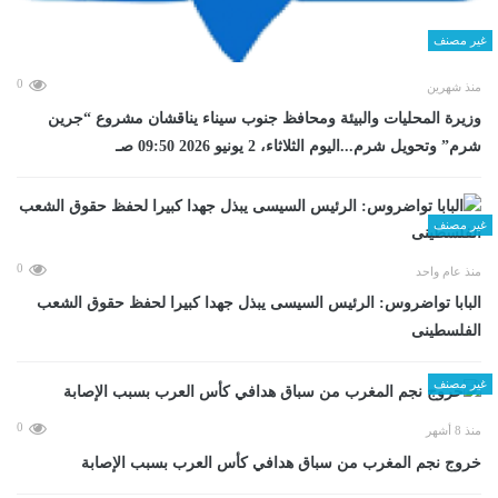
غير مصنف
0
منذ شهرين
وزيرة المحليات والبيئة ومحافظ جنوب سيناء يناقشان مشروع “جرين
شرم” وتحويل شرم...اليوم الثلاثاء، 2 يونيو 2026 09:50 صـ
غير مصنف
0
منذ عام واحد
البابا تواضروس: الرئيس السيسى يبذل جهدا كبيرا لحفظ حقوق الشعب
الفلسطينى
غير مصنف
0
منذ 8 أشهر
خروج نجم المغرب من سباق هدافي كأس العرب بسبب الإصابة