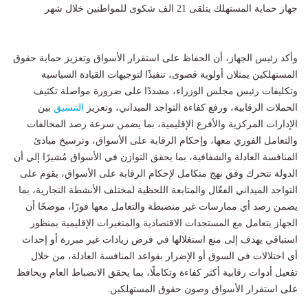
جهاز حماية المستهلك يتلقى 21 الف شكوى للمواطنين خلال شهر
وأكد رئيس الجهاز، أن الحفاظ على استقرار الأسواق وتعزيز حماية حقوق
المستهلكين يمثلان أولوية قصوى، تنفيذًا لتوجيهات القيادة السياسية
وتكليفات رئيس مجلس الوزراء، مشددًا على ضرورة مواصلة تكثيف
الحملات الرقابية، ورفع كفاءة التواجد الميداني، وتعزيز
التنسيق
بين
الإدارات المركزية والأفرع الإقليمية، بما يضمن سرعة رصد المخالفات
والتعامل الفوري معها، وإحكام الرقابة على الأسواق، وترسيخ مبادئ
المنافسة العادلة والشفافية، بما يحقق التوازن في الأسواق مُشيرًا إلي أن
الدولة تتحرك وفق نهج متكامل لإحكام الرقابة على الأسواق، يقوم على
التواجد الميداني الفعّال والمتابعة اللحظية لمختلف الأنشطة التجارية، بما
يضمن رصد أي ممارسات غير منضبطة والتعامل معها فورًا، موضحًا أن
الجهاز يتعامل مع المستجدات الاقتصادية والمتغيرات الإقليمية بمنظور
استباقي يهدف إلى منع استغلالها في فرض زيادات غير مبررة أو إحداث
أي اختلالات في السوق أو الإضرار بقواعد المنافسة العادلة، من خلال
تفعيل أدوات رقابية أكثر كفاءة وتكاملًا، بما يحقق الانضباط العام ويحافظ
على استقرار الأسواق وصون حقوق المستهلكين.