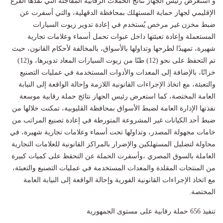
و استعرض رئيس الجهاز نتائج الحملات الرقابية المفاجئة التي نفذها الفرع
الإقليمي لجهاز حماية المستهلك بمحافظة الدقهلية، والتي أسفرت عن
ضبط مخزن غير مرخص يُستخدم في إعادة تدوير زيوت السيارات
المستعملة وإعادة تعبئتها داخل عبوات تحمل أسماء وعلامات تجارية
شهيرة، تمهيدًا لطرحها وتداولها بالأسواق، بالمخالفة لأحكام القانون، حيث
تم التحفظ على نحو (12) طنًا من زيوت السيارات المعاد تدويرها، و(12)
خزانًا، بالإضافة إلى المعدات والأدوات المستخدمة في عمليات التصنيع
والتعبئة، مع اتخاذ الإجراءات القانونية اللازمة وإحالة الواقعة إلى النيابة
العامة المختصة، كما استعرض رئيس الجهاز نتائج حملة رقابية موسعة
نفذتها الإدارة العامة لضبط الأسواق بمحافظة القليوبية، تمكنت خلالها من
ضبط أحد الكيانات غير المشروعة المتورطة في إعادة تصنيع المراتب من
خامات مجهولة المصدر، وتداولها تحت أسماء وعلامات تجارية شهيرة، في
محاولة لتضليل المستهلكين والإضرار بالمراكز القانونية للعلامات التجارية
العاملة بالسوق المصري ،وأسفرت الحملة عن التحفظ على كميات كبيرة
من المنتجات المقلدة والمعدات المستخدمة في عمليات التصنيع والتعبئة،
مع اتخاذ الإجراءات القانونية الفورية وإحالة الواقعة إلى النيابة العامة
المختصة.
تنفيذ 656 حملة رقابية على مستوى الجمهورية