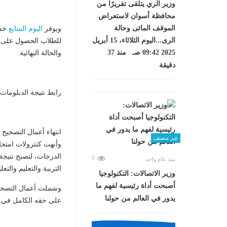
وزير الري يتلقى تقريرًا من
محافظة أسوان لاستعراض
الموقف المائى وحالة
ويوفر
اليوم السابع
الرى...اليوم الثلاثاء، 15 أبريل
للطلاب الحصول على ا
2025 09:42 صـ منذ 37
والحالة النهائية.
دقيقة
رابط نتيجة الدبلومات الفنية 2026 برقم الجلوس
انتهاء أعمال التصحيح و
غير مصنف
وأنهت كنترولات امتحا
0
منذ عام واحد
التربية والتعليم والتعل
وزير الاتصالات: التكنولوجيا
أصبحت أداة رئيسية لفهم ما
وشملت أعمال التصحي
يدور في العالم من حولنا
على حقه الكامل في ال