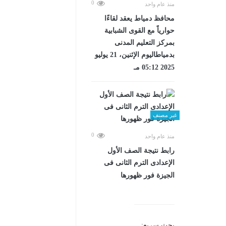
0
منذ عام واحد
محافظ دمياط يعقد لقاءًا
حوارياً مع القوى الشبابية
بمركز التعليم المدنى
بدمياطاليوم الإثنين، 21 يوليو
2025 05:12 مـ
غير مصنف
0
منذ عام واحد
رابط نتيجة الصف الأول
الإعدادى الترم الثانى فى
الجيزة فور ظهورها
بحث سريع: