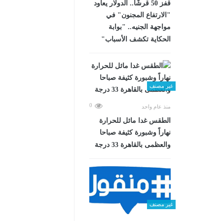
قفز 50 قرشًا.. الدولار يعاود
"الارتفاع المجنون" في
مواجهة الجنيه.. "بوابة
الحكاية تكشف الأسباب"
غير مصنف
0
منذ عام واحد
الطقس غدا مائل للحرارة
نهاراً وشبورة كثيفة صباحا
والعظمى بالقاهرة 33 درجة
غير مصنف