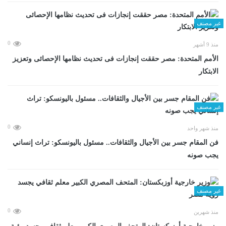
غير مصنف
0
منذ 9 أشهر
الأمم المتحدة: مصر حققت إنجازات فى تحديث نظامها الإحصائى وتعزيز
الابتكار
غير مصنف
0
منذ شهر واحد
فن المقام جسر بين الأجيال والثقافات.. مسئول باليونسكو: تراث إنساني
يجب صونه
غير مصنف
0
منذ شهرين