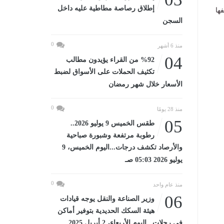
إطلاق رصاصة مطاطية عليه داخل
ها
السجن
0
منذ 6 أشهر
04
%92 من القراء يؤيدون مطالب
تكثيف الحملات على الأسواق لضبط
الأسعار خلال شهر رمضان
0
منذ 28 يومًا
05
طقس الخميس 9 يوليو 2026..
رطوبة مرتفعة وشبورة صباحية
والأرصاد تكشف درجات...اليوم الخميس، 9
يوليو 2026 05:03 صـ
0
منذ عام واحد
06
وزير الصناعة والنقل يوجه قيادات
هيئة السكك الحديدية بتوفير أماكن
في رحلات...اليوم الأربعاء، 2 أبريل 2025