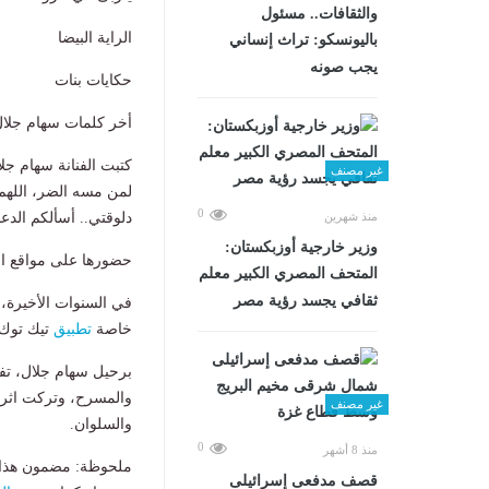
والثقافات.. مسئول
الراية البيضا
باليونسكو: تراث إنساني
يجب صونه
حكايات بنات
أخر كلمات سهام جلال
كتبت الفنانة سهام جل
غير مصنف
لمن مسه الضر، اللهم 
0
منذ شهرين
دلوقتي.. أسألكم الدعا
وزير خارجية أوزبكستان:
حضورها على مواقع ا
المتحف المصري الكبير معلم
ثقافي يجسد رؤية مصر
في السنوات الأخيرة،
خاصة
تطبيق
تيك توك،
برحيل سهام جلال، تفقد
والمسرح، وتركت اثرا ف
غير مصنف
والسلوان.
0
منذ 8 أشهر
ملحوظة: مضمون هذا ا
قصف مدفعى إسرائيلى