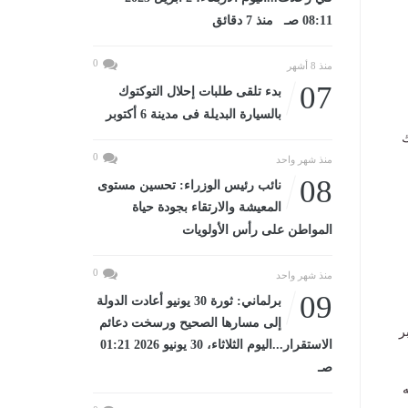
08:11 صـ منذ 7 دقائق
0
منذ 8 أشهر
07
بدء تلقى طلبات إحلال التوكتوك
بالسيارة البديلة فى مدينة 6 أكتوبر
ك
0
منذ شهر واحد
08
نائب رئيس الوزراء: تحسين مستوى
المعيشة والارتقاء بجودة حياة
المواطن على رأس الأولويات
0
منذ شهر واحد
09
برلماني: ثورة 30 يونيو أعادت الدولة
إلى مسارها الصحيح ورسخت دعائم
ر
الاستقرار...اليوم الثلاثاء، 30 يونيو 2026 01:21
صـ
ه