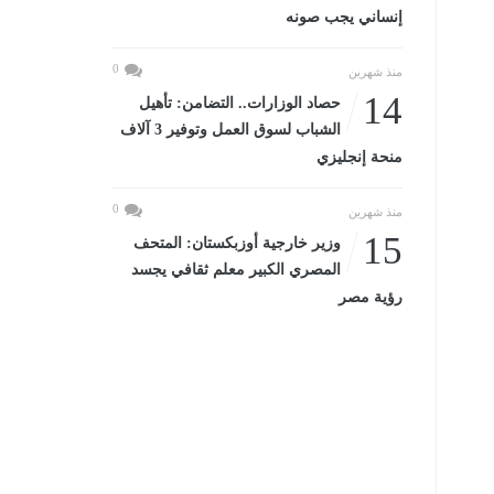
إنساني يجب صونه
0
منذ شهرين
14
حصاد الوزارات.. التضامن: تأهيل
الشباب لسوق العمل وتوفير 3 آلاف
منحة إنجليزي
0
منذ شهرين
15
وزير خارجية أوزبكستان: المتحف
المصري الكبير معلم ثقافي يجسد
رؤية مصر