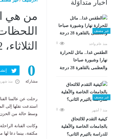
الارشيف
/
غير مصنف
أخبار متداوَلة
من هي ال
اللحظات 
غير مصنف
الثلاثاء، 2 يونيو 2026 07:37 صـ
0
منذ عام واحد
الطقس غدا.. مائل للحرارة
نهارا وشبورة صباحا
0
والعظمى بالقاهرة 28 درجة
إنشر ف
مشاركة
منذ شهري
غير مصنف
رحلت عن عالمنا الفنا
استدعت نقلها إلى الم
0
منذ 7 أشهر
وسط حالة من الحزن ب
كيفية التقدم للالتحاق
وكانت الفنانة الراحل
بالجامعات الخاصة والأهلية
مكثفة، بينما دعا لها م
للدراسة بالتيرم الثانى؟