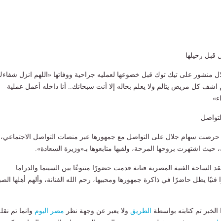
 قبل رحيلها
ال منشور على تيك توك قبل خضوعها لعمليه جراحية ووفاتها «اللهم انزل شفاء
اشف كل مريض يتالم ولا يعلم بحاله إلا أنت سبحانك.. أنا داخله أعمل عملية
ء»
لتواصل
 حرصت سهام جلال على التواصل مع جمهورها عبر منصات التواصل الاجتماعي،
 حيث اشتهرت بروحها المرحة، ولقبها متابعوها بـ«وزيرة السعادة».
 الساحة الفنية المصرية فنانة قدمت حضورًا متنوعًا بين السينما والدراما
نيًا يظل حاضرًا في ذاكرة جمهورها ومحبيها، رحم الله الفنانة، وألهم أهلها الصب
لخبر تم كتابته بواسطة
الطريق
ولا يعبر عن وجهة نظر
مصر اليوم
وانما تم نقل