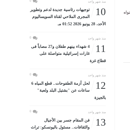
0
منذ شهر واحد
10
توجيهات رئاسية جديدة لدعم وتطوير
واه
المجرى الملاحي لقناة السويساليوم
الأحد، 28 يونيو 2026 01:52 مـ
0
منذ شهر واحد
11
4 شهداء بينهم طفلان و27 مصاباً فى
غارات إسرائيلية متواصلة على
قطاع غزة
0
منذ شهر واحد
12
لحل أزمة الطفوحات.. قطع المياه 6
ساعات عن "بشتيل البلد ولعبة"
بالجيزة
0
منذ شهر واحد
13
فن المقام جسر بين الأجيال
والثقافات.. مسئول باليونسكو: تراث