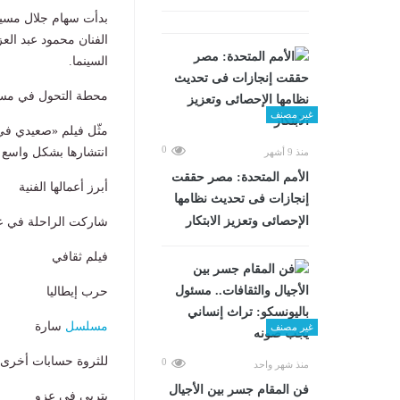
بدأت سهام جلال مسيرت
الفنان محمود عبد ال
السينما.
محطة التحول في مسي
غير مصنف
مثّل فيلم «صعيدي في
0
انتشارها بشكل واسع بي
منذ 9 أشهر
الأمم المتحدة: مصر حققت
أبرز أعمالها الفنية
إنجازات فى تحديث نظامها
الإحصائى وتعزيز الابتكار
شاركت الراحلة في عدد
فيلم ثقافي
حرب إيطاليا
مسلسل
سارة
غير مصنف
للثروة حسابات أخرى
0
منذ شهر واحد
فن المقام جسر بين الأجيال
يتربى في عزو