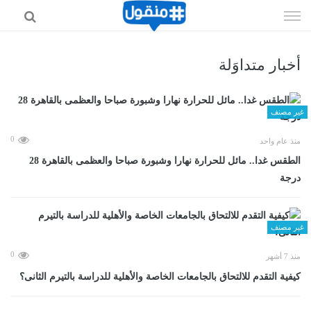
إذهب
الى
المحتوى
أخبار متداوَلة
غير مصنف
0
منذ عام واحد
الطقس غدا.. مائل للحرارة نهارا وشبورة صباحا والعظمى بالقاهرة 28
درجة
غير مصنف
0
منذ 7 أشهر
كيفية التقدم للالتحاق بالجامعات الخاصة والأهلية للدراسة بالتيرم الثانى؟