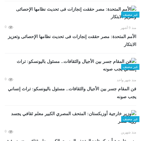
غير مصنف
0
منذ 9 أشهر
الأمم المتحدة: مصر حققت إنجازات فى تحديث نظامها الإحصائى وتعزيز
الابتكار
غير مصنف
0
منذ شهر واحد
فن المقام جسر بين الأجيال والثقافات.. مسئول باليونسكو: تراث إنساني
يجب صونه
غير مصنف
0
منذ شهرين