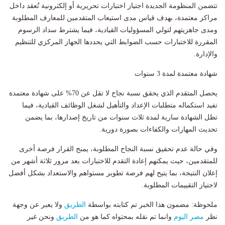
تتضمن المنظومة الجديدة اجتياز اختبارات تحريرية أو إلكترونية تُعقد داخل
مراكز معتمدة، بهدف قياس مدى استيعاب المتقدمين للمعارف المطلوبة
ومدى جاهزيتهم لتولي المسؤوليات القيادية، فيما يشترط سداد الرسوم
المقررة للاختبارات حسب الضوابط التي يحددها الجهاز المركزي للتنظيم
والإدارة.
شهادة معتمدة لمدة 3 سنوات
يحصل المتقدم الذي يحقق نسبة نجاح لا تقل عن 70% على شهادة معتمدة
تفيد استكماله متطلبات الإعداد والتأهيل لشغل الوظائف القيادية، فيما
تظل الشهادة سارية لمدة ثلاث سنوات من تاريخ إصدارها، بما يضمن
تحديث المهارات والكفاءات بصورة دورية.
وفي حالة عدم تحقيق نسبة النجاح المطلوبة، يمنح القرار فرصة أخرى
للمتقدمين، حيث يمكنهم إعادة التقدم للاختبارات بعد مرور ثلاثة أشهر من
إعلان النتيجة، بما يتيح لهم فرصة تطوير مستواهم والاستعداد بشكل أفضل
لاجتياز التقييمات المطلوبة.
ملحوظة: مضمون هذا الخبر تم كتابته بواسطة
الطريق
ولا يعبر عن وجهة
نظر
مصر اليوم
وانما تم نقله بمحتواه كما هو من
الطريق
ونحن غير