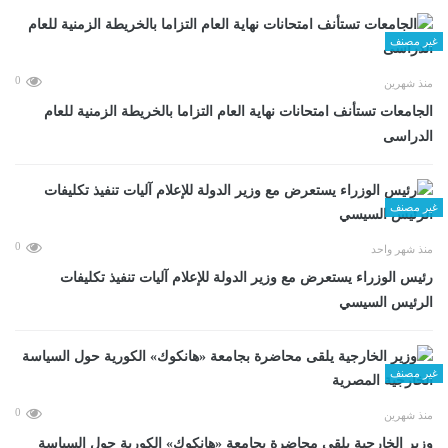
غير مصنف
0
منذ شهرين
الجامعات تستأنف امتحانات نهاية العام التزاما بالخريطة الزمنية للعام
الدراسى
غير مصنف
0
منذ شهر واحد
رئيس الوزراء يستعرض مع وزير الدولة للإعلام آليات تنفيذ تكليفات
الرئيس السيسي
غير مصنف
0
منذ شهرين
وزير الخارجية يلقى محاضرة بجامعة «هانكوك» الكورية حول السياسة