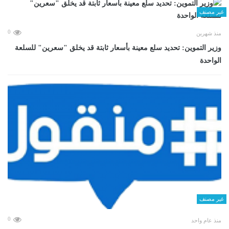
غير مصنف
0
منذ شهرين
وزير التموين: تحديد سلع معينة بأسعار ثابتة قد يخلق "سعرين" للسلعة
الواحدة
غير مصنف
0
منذ عام واحد