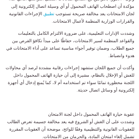
مؤكدة أن اصطحاب الهاتف المحمول أو أي وسيلة اتصال إلكترونية إلى
لجان الامتحانات يعد مخالفة صريحة تستوجب
تطبيق
الإجراءات القانونية
والقرارات الوزارية المنظمة لأعمال الامتحانات.
وشددت الإدارات التعليمية، على ضرورة الالتزام الكامل بالتعليمات
والقواعد المنظمة لسير الامتحانات، حفاظًا على مبدأ تكافؤ الفرص بين
جميع الطلاب، وضمان توفير أجواء مناسبة تساعد على أداء الامتحانات في
هدوء وانضباط.
وأكدت أن جميع اللجان ستشهد إجراءات رقابية مشددة لرصد أي محاولات
للغش أو الإخلال بالنظام، مشيرة إلى أن حيازة الهاتف المحمول داخل
اللجنة محظورة تمامًا سواء تم استخدامه أم لا، كما يُمنع إدخال أي أجهزة
إلكترونية أو وسائل اتصال حديثة.
عقوبة حيازة الهاتف المحمول داخل لجنة الامتحان
وشددت على أن الغش أو الشروع فيه يعد مخالفة جسيمة تعرض الطالب
للعقوبات القانونية والتنظيمية وفقًا للوائح، موضحة أن العقوبات المقررة
تشمل إلغاء امتحان المادة، والحرمان من الامتحانات.