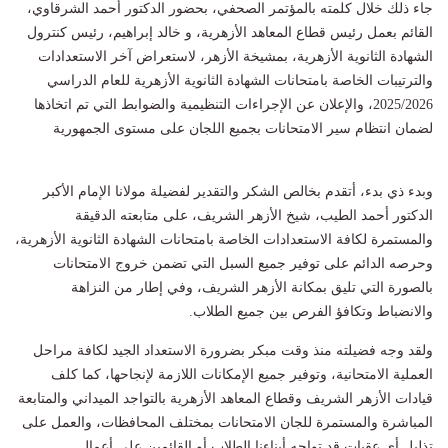
جاء ذلك خلال كلمته بالمؤتمر الصحفي، بحضور الدكتور أحمد الشرقاوي،
القائم بعمل رئيس قطاع المعاهد الأزهرية، و خالد إبراهيم، رئيس كنترول
الشهادة الثانوية الأزهرية، بمشيخة الأزهر، لاستعراض آخر الاستعدادات
والترتيبات الخاصة بامتحانات الشهادة الثانوية الأزهرية للعام الدراسي
2025/2026، والإعلان عن الإجراءات التنظيمية والضوابط التي تم اتخاذها
لضمان انتظام سير الامتحانات بجميع اللجان على مستوى الجمهورية
وبدء ذي بدء، أتقدم بخالص الشكر والتقدير لفضيلة مولانا الإمام الأكبر
الدكتور أحمد الطيب، شيخ الأزهر الشريف، على متابعته الدقيقة
والمستمرة لكافة الاستعدادات الخاصة بامتحانات الشهادة الثانوية الأزهرية،
وحرصه الدائم على توفير جميع السبل التي تضمن خروج الامتحانات
بالصورة التي تليق بمكانة الأزهر الشريف، وفي إطار من النزاهة
والانضباط وتكافؤ الفرص بين جميع الطلاب.
ولقد وجه فضيلته منذ وقت مبكر بضرورة الاستعداد الجيد لكافة مراحل
العملية الامتحانية، وتوفير جميع الإمكانات اللازمة لإنجاحها، كما كلف
قيادات الأزهر الشريف وقطاع المعاهد الأزهرية بالتواجد الميداني والمتابعة
المباشرة والمستمرة للجان الامتحانات بمختلف المحافظات، والعمل على
تذليل أي عقبات قد تواجه أبناءنا الطلاب أو القائمين على أعمال