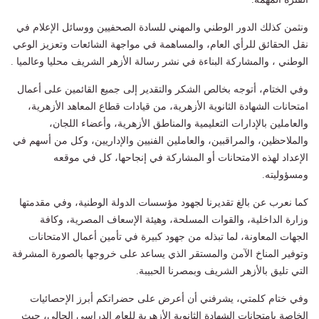
ونثمن كذلك الدور الوطني والمهني للسادة الصحفيين ووسائل الإعلام في
نقل الحقائق للرأي العام، والمساهمة في مواجهة الشائعات وتعزيز الوعي
الوطني ، والمشاركة البناءة في نشر رسالة الأزهر الشريف محليا وعالميا .
وفي الختام، أتوجه بخالص الشكر والتقدير إلى جميع القائمين على أعمال
امتحانات الشهادة الثانوية الأزهرية، من قيادات قطاع المعاهد الأزهرية،
والعاملين بالإدارات التعليمية والمناطق الأزهرية، وأعضاء اللجان،
والملاحظين، والمراقبين، والعاملين الفنيين والإداريين، وكل من أسهم في
الإعداد لهذه الامتحانات أو المشاركة في إنجاحها، كل في موقعه
ومسؤوليته.
كما نعرب عن بالغ تقديرنا لجهود مؤسسات الدولة الوطنية، وفي مقدمتها
وزارة الداخلية، والقوات المسلحة، وهيئة الإسعاف المصرية، وكافة
الجهات المعاونة، لما تبذله من جهود كبيرة في تأمين أعمال الامتحانات
وتوفير المناخ الآمن والمستقر الذي يساعد على خروجها بالصورة المشرفة
التي تليق بالأزهر الشريف وبمصرنا الحبيبة.
وفي ختام كلمتي، يشرفني أن أعرض على حضراتكم أبرز الإحصائيات
الخاصة بامتحانات الشهادة الثانوية الأزهرية للعام الدراسي الحالي، حيث