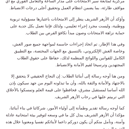
مركزية لمتابعة سير الامتحانات على مدار الساعة والتعامل الفوري مع أي
مواقف طارئة، بما يضمن انتظام العمل وتحقيق أعلى درجات الانضباط.
وأؤكد أن الأزهر الشريف ينظر إلى الامتحانات باعتبارها مسؤولية تربوية
ووطنية، وليست مجرد إجراء تعليمي، ولذلك فإننا نعمل بكل جدية على
حماية نزاهة الامتحانات وصون مبدأ تكافؤ الفرص بين الطلاب.
وفي هذا الإطار، تم اتخاذ إجراءات حاسمة لمواجهة جميع صور الغش،
وخاصة الغش الإلكتروني، بالتنسيق مع الجهات المختصة، مع التطبيق
الكامل للقوانين واللوائح المنظمة لذلك، حفاظا على حقوق الطلاب
المجتهدين وترسيخا لقيم الأمانة والانضباط.
ومن هنا أوجه رسالة إلى أبنائنا الطلاب: إن النجاح الحقيقي لا يتحقق إلا
بالاجتهاد والأمانة والثقة بالله، وأن ما تبذلونه اليوم من جهد سيكون بإذن
الله أساسا لمستقبل مشرق، فحافظوا على قيمة العلم وتمسكوا بالأخلاق
التي تربيتم عليها في رحاب الأزهر الشريف.
كما أوجه رسالة تقدير وطمأنة إلى أولياء الأمور، شركائنا في بناء أبنائنا،
مؤكدا أن الأزهر الشريف يبذل كل ما في وسعه لتوفير بيئة امتحانية عادلة
وآمنة، ونأمل منكم أن يكون دوركم داعما لأبنائكم نفسيا ومعنويا خلال هذه
الفترة المهمة.