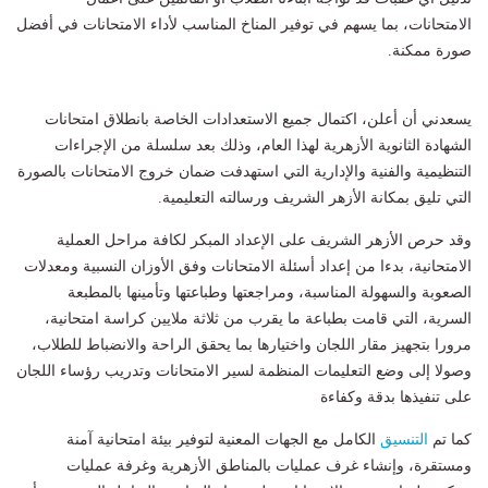
الامتحانات، بما يسهم في توفير المناخ المناسب لأداء الامتحانات في أفضل
صورة ممكنة.
يسعدني أن أعلن، اكتمال جميع الاستعدادات الخاصة بانطلاق امتحانات
الشهادة الثانوية الأزهرية لهذا العام، وذلك بعد سلسلة من الإجراءات
التنظيمية والفنية والإدارية التي استهدفت ضمان خروج الامتحانات بالصورة
التي تليق بمكانة الأزهر الشريف ورسالته التعليمية.
وقد حرص الأزهر الشريف على الإعداد المبكر لكافة مراحل العملية
الامتحانية، بدءا من إعداد أسئلة الامتحانات وفق الأوزان النسبية ومعدلات
الصعوبة والسهولة المناسبة، ومراجعتها وطباعتها وتأمينها بالمطبعة
السرية، التي قامت بطباعة ما يقرب من ثلاثة ملايين كراسة امتحانية،
مرورا بتجهيز مقار اللجان واختيارها بما يحقق الراحة والانضباط للطلاب،
وصولا إلى وضع التعليمات المنظمة لسير الامتحانات وتدريب رؤساء اللجان
على تنفيذها بدقة وكفاءة
كما تم
التنسيق
الكامل مع الجهات المعنية لتوفير بيئة امتحانية آمنة
ومستقرة، وإنشاء غرف عمليات بالمناطق الأزهرية وغرفة عمليات