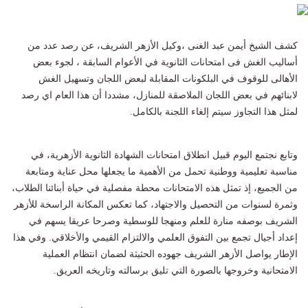
كشف الشيخ أيمن عبد الغنى ،وكيل الأزهر الشريف، عن رصد عدد من
أساليب الغش فى امتحانات الثانوية في الأعوام السابقة ، لجوء بعض
الأهالى للوقوف في البلكونات المقابلة لبعض اللجان وتسهيل الغش
لابنائهم في بعض اللجان الملاصقة للمنازل، مشددا أن هذا العام اي رصد
لمثل هذا التجاوز سيتم إلغاء اللجنة بالكامل.
وتابع نجتمع اليوم قبيل انطلاق امتحانات الشهادة الثانوية الأزهرية، في
مناسبة تعليمية ووطنية تحمل من الأهمية ما يجعلها محل عناية ومتابعة
من الجميع، إذ تمثل هذه الامتحانات محطة مفصلية في حياة أبنائنا الطلاب،
وثمرة لسنوات من التحصيل والاجتهاد، كما تعكس المكانة الراسخة للأزهر
الشريف بوصفه منارة للعلم ومنهجا للوسطية وصرحا عريقا يسهم في
إعداد أجيال تجمع بين التفوق العلمي والالتزام القيمي والأخلاقي. وفي هذا
الإطار يواصل الأزهر الشريف جهوده الحثيثة لضمان انتظام العملية
الامتحانية وخروجها بالصورة التي تليق برسالته وتاريخه العريق.