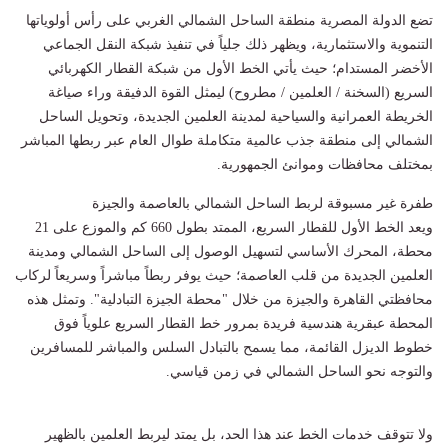
​تضع الدولة المصرية منطقة الساحل الشمالي الغربي على رأس أولوياتها
التنموية والاستثمارية، ويظهر ذلك جلياً في تنفيذ شبكة النقل الجماعي
الأخضر المستدام؛ حيث يأتي الخط الأول من شبكة القطار الكهربائي
السريع (السخنة / العلمين / مطروح) ليمثل القوة الدفيقة وراء صياغة
الخريطة العمرانية والسياحية لمدينة العلمين الجديدة، وتحويل الساحل
الشمالي إلى منطقة جذب عالمية متكاملة طوال العام عبر ربطها المباشر
بمختلف محافظات وموانئ الجمهورية.
​طفرة غير مسبوقة لربط الساحل الشمالي بالعاصمة والجيزة
​ويعد الخط الأول للقطار السريع، الممتد بطول 660 كم والموزع على 21
محطة، المحرك الأساسي لتسهيل الوصول إلى الساحل الشمالي ومدينة
العلمين الجديدة من قلب العاصمة؛ حيث يوفر ربطاً مباشراً وسريعاً لركاب
محافظتي القاهرة والجيزة من خلال "محطة الجيزة التبادلية". وتمثل هذه
المحطة عبقرية هندسية فريدة بمرور خط القطار السريع علوياً فوق
خطوط الديزل القائمة، مما يسمح بالتبادل السلس والمباشر للمسافرين
والتوجه نحو الساحل الشمالي في زمن قياسي.
​ولا تتوقف خدمات الخط عند هذا الحد، بل يمتد ليربط العلمين بالظهير