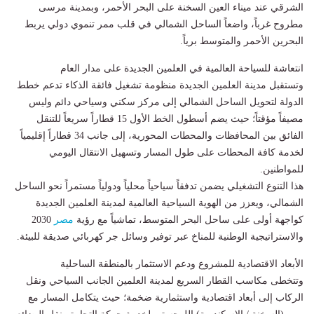
الشرقي عند ميناء العين السخنة على البحر الأحمر، وبمدينة مرسى
مطروح غرباً، واضعاً الساحل الشمالي في قلب ممر تنموي دولي يربط
البحرين الأحمر والمتوسط برياً.
​انتعاشة للسياحة العالمية في العلمين الجديدة على مدار العام
​وتستقبل مدينة العلمين الجديدة منظومة تشغيل فائقة الذكاء تدعم خطط
الدولة لتحويل الساحل الشمالي إلى مركز سكني وسياحي دائم وليس
مصيفاً مؤقتاً؛ حيث يضم أسطول الخط الأول 15 قطاراً سريعاً للتنقل
الفائق بين المحافظات والمحطات المحورية، إلى جانب 34 قطاراً إقليمياً
لخدمة كافة المحطات على طول المسار وتسهيل الانتقال اليومي
للمواطنين.
​هذا التنوع التشغيلي يضمن تدفقاً سياحياً محلياً ودولياً مستمراً نحو الساحل
الشمالي، ويعزز من الهوية السياحية العالمية لمدينة العلمين الجديدة
كواجهة أولى على ساحل البحر المتوسط، تماشياً مع رؤية
مصر
2030
والاستراتيجية الوطنية للمناخ عبر توفير وسائل جر كهربائي صديقة للبيئة.
​الأبعاد الاقتصادية للمشروع ودعم الاستثمار بالمنطقة الساحلية
​وتتخطى مكاسب القطار السريع لمدينة العلمين الجانب السياحي ونقل
الركاب إلى أبعاد اقتصادية واستثمارية ضخمة؛ حيث يتكامل المسار مع