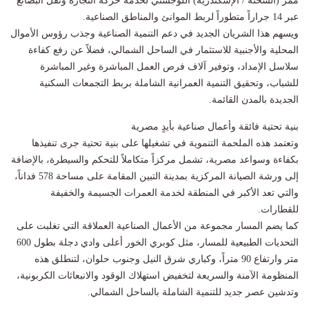
ممر (السخنة / الإسكندرية) اللوجستي لخدمة حركة التجارة ونقل البضائع
عبر 14 جراراً متطوراً لربط الموانئ والمناطق الصناعية.
​ويسهم هذا الشريان الجديد في دعم التنمية الصناعية وجذب رؤوس الأموال
المحلية والأجنبية للاستثمار في الساحل الشمالي، فضلاً عن رفع كفاءة
سلاسل الإمداد، وتوفير آلاف فرص العمل المباشرة وغير المباشرة
للشباب، وتحقيق التنمية العمرانية الشاملة بربط التجمعات السكنية
الجديدة بالمدن القائمة.
​بنية تحتية فائقة وأعمال صناعية بأيدٍ مصرية
​وتعتمد هذه الملحمة التنموية في تشغيلها على بنية تحتية جرى تنفيذها
بكفاءة وسواعد مصرية، تشمل مركزاً متكاملاً للتحكم والسيطرة، بالإضافة
إلى ورشة الصيانة المركزية بمدينة التبين المقامة على مساحة 578 فداناً،
والتي تعد الأكبر في المنطقة لخدمة العمرات الجسيمة والخفيفة
للقطارات.
​كما يضم المسار مجموعة من الأعمال الصناعية العملاقة التي تغلبت على
التحديات الطبيعية للمسار، مثل كوبري الخور أعلى وادي دجلة بطول 600
متر وارتفاع 90 متراً، وكباري شرق النيل وجنوب حلوان، لتنطلق هذه
المنظومة الآمنة والسريعة لتخفيض استهلاك الوقود والانبعاثات الكربونية،
وتدشين عصر جديد للتنمية الشاملة بالساحل الشمالي.