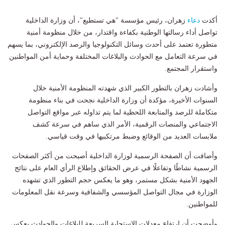
أكدت
دعاء
زهران، رئيس مؤسسة "هي تستطيع"، أن وزارة الداخلية
تواصل أداء رسالتها الوطنية بكفاءة واقتدار، من خلال منظومة أمنية
متطورة تعتمد على أحدث وسائل التكنولوجيا والرصد الإلكتروني، بما يسهم
في سرعة التعامل مع الحوادث والبلاغات المختلفة وحماية أمن المواطنين
واستقرار المجتمع.
وأشادت زهران بالتطور الكبير الذي شهدته المنظومة الأمنية خلال
السنوات الأخيرة، مؤكدة أن وزارة الداخلية نجحت في بناء منظومة
متكاملة للرصد والمتابعة اللحظية لما يتم تداوله عبر مواقع التواصل
الاجتماعي والمنصات الرقمية، الأمر الذي ساهم في سرعة كشف
ملابسات العديد من الوقائع وضبط مرتكبيها في وقت قياسي.
وأضافت أن الصفحة الرسمية لوزارة الداخلية أصبحت من أكثر الصفحات
الرسمية نشاطًا وتفاعلًا في عرض الحقائق وإطلاع الرأي العام على نتائج
الجهود الأمنية بشكل مستمر، وهو ما يعكس حجم التطور الذي تشهده
الوزارة في مجال التواصل المؤسسي والشفافية وسرعة نقل المعلومات
للمواطنين.
وأوضحت أن ارتفاع معدلات الاستجابة السريعة للبلاغات والحوادث يعكس