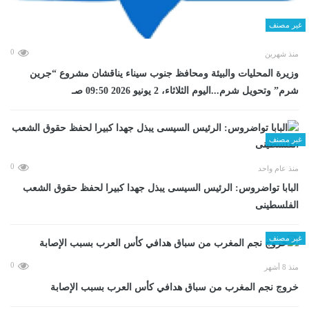
غير مصنف
0
منذ شهرين
وزيرة المحليات والبيئة ومحافظ جنوب سيناء يناقشان مشروع “جرين
شرم” وتحويل شرم...اليوم الثلاثاء، 2 يونيو 2026 09:50 صـ
غير مصنف
0
منذ عام واحد
البابا تواضروس: الرئيس السيسى يبذل جهدا كبيرا لحفظ حقوق الشعب
الفلسطينى
غير مصنف
0
منذ 8 أشهر
خروج نجم المغرب من سباق هدافي كأس العرب بسبب الإصابة