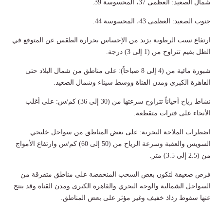
شمال الصعيد: العظمى 37، المحسوسة 39.
جنوب الصعيد: العظمى 43، المحسوسة 44.
​ارتفاع نسب الرطوبة يزيد من الإحساس بحرارة الطقس عن المتوقع في
الظل بقيم تتراوح من (1 إلى 3) درجة.
​شبورة مائية من (4 إلى 8 صباحاً): على مناطق من شمال البلاد حتى
القاهرة الكبرى ومدن القناة ووسط سيناء وشمال الصعيد.
​نشاط رياح أحياناً تتراوح سرعتها من (30 إلى 36) كم/س: على أغلب
الأنحاء على فترات متقطعة.
​اضطراب الملاحة البحرية: على بعض المناطق من سواحل خليجي
السويس والعقبة وسرعة الرياح من (50 إلى 60) كم/س وارتفاع الأمواج
من (2.5 إلى 3.5) متر.
​فرص ضعيفة لتكون بعض السحب المنخفضة على مناطق متفرقة من
السواحل الشمالية والوجه البحري والقاهرة الكبرى ومدن القناة وقد ينتج
عنها سقوط رذاذ خفيف وغير مؤثر على بعض المناطق.