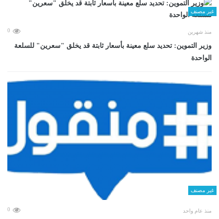
غير مصنف
0
منذ شهرين
وزير التموين: تحديد سلع معينة بأسعار ثابتة قد يخلق "سعرين" للسلعة
الواحدة
غير مصنف
0
منذ عام واحد