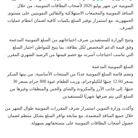
التموينية عن شهر يوليو 2026 لأصحاب البطاقات التموينية، من خلال
المنافذ التموينية والمجمعات الاستهلاكية والبقالين التموينيين على مستوى
الجمهورية، مع استمرار توفير السلع بكميات كافية لضمان انتظام عمليات
الصرف.
وتتيح الوزارة للمستفيدين صرف احتياجاتهم من السلع التموينية المدعمة
وفق قيمة الدعم المخصص لكل بطاقة، بما يتيح للمواطن اختيار السلع
التي تناسب احتياجات أسرته مع خصم قيمتها من الرصيد الشهري المقرر.
السلع التموينية المدعمة
وتضم قائمة السلع التموينية عددًا من المنتجات الأساسية، من بينها السكر
بسعر 12.60 جنيهًا للكيلوجرام، وزيت الطعام عبوة 800 جرام بسعر 30
جنيهًا، إلى جانب الأرز والمكرونة والشاي والجبن والمنظفات وغيرها من
السلع التي يتم صرفها شهريًا للمستفيدين.
وأكدت وزارة التموين استمرار صرف المقررات التموينية طوال الشهر من
خلال جميع المنافذ المعتمدة، مع متابعة توافر السلع بشكل منتظم لضمان
حصول أصحاب البطاقات التموينية على مستحقاتهم بسهولة.