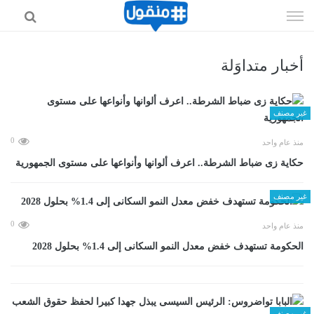
إذهب
الى
المحتوى
أخبار متداوَلة
غير مصنف
0
منذ عام واحد
حكاية زى ضباط الشرطة.. اعرف ألوانها وأنواعها على مستوى الجمهورية
غير مصنف
0
منذ عام واحد
الحكومة تستهدف خفض معدل النمو السكانى إلى 1.4% بحلول 2028
غير مصنف