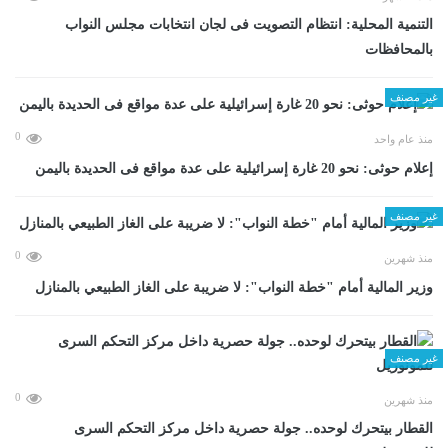
التنمية المحلية: انتظام التصويت فى لجان انتخابات مجلس النواب
بالمحافظات
غير مصنف
0
منذ عام واحد
إعلام حوثى: نحو 20 غارة إسرائيلية على عدة مواقع فى الحديدة باليمن
غير مصنف
0
منذ شهرين
وزير المالية أمام "خطة النواب": لا ضريبة على الغاز الطبيعي بالمنازل
غير مصنف
0
منذ شهرين
القطار بيتحرك لوحده.. جولة حصرية داخل مركز التحكم السرى