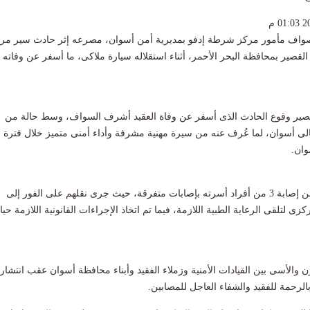
صواف مأمور مركز شرطة إدفو بمديرية أمن أسوان، مصرعه إثر حادث سير مر
صير بمحافظة البحر الأحمر، أثناء استقلاله سيارة ملاكى، ما أسفر عن وفاته
ير وقوع الحادث الذى أسفر عن وفاة العقيد أشرف السواف، وسط حالة من
الى أسوان، لما عُرف عنه من سيرة مهنية مشرفة وأداء أمنى متميز خلال فترة
وان.
وأسفر الحادث أيضًا عن إصابة 3 من أفراد أسرته بإصابات متفرقة، حيث جرى نقلهم على الفور إلى
 لتلقى الرعاية الطبية اللازمة، فيما تم اتخاذ الإجراءات القانونية اللازمة حيا
والأسى بين القيادات الأمنية وزملاء الفقيد وأبناء محافظة أسوان عقب انتشار ن
لرحمة للفقيد والشفاء العاجل للمصابين.