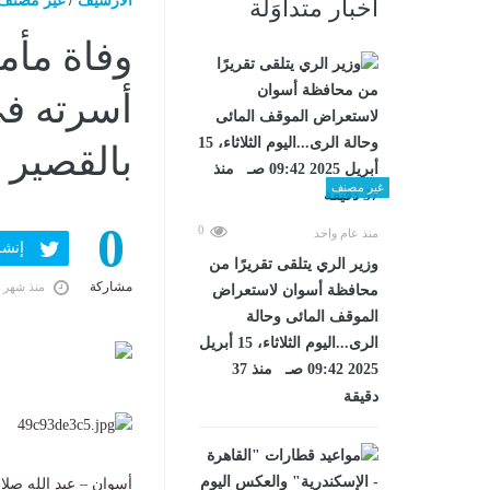
الارشيف
/
غير مصنف
أخبار متداوَلة
وفاة مأم
أسرته ف
بالقصير
غير مصنف
0
0
منذ عام واحد
إنشر ف
وزير الري يتلقى تقريرًا من
مشاركة
منذ شهر 
محافظة أسوان لاستعراض
الموقف المائى وحالة
الرى...اليوم الثلاثاء، 15 أبريل
2025 09:42 صـ منذ 37
دقيقة
أسوان – عبد الله صلا