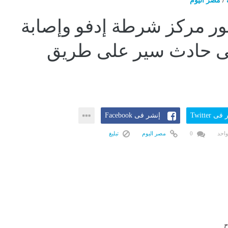
/
مصر اليوم
ور مركز شرطة إدفو وإصابة
ى حادث سير على طريق
ى Twitter
إنشر فى Facebook
واحد
0
مصر اليوم
تبليغ
ح