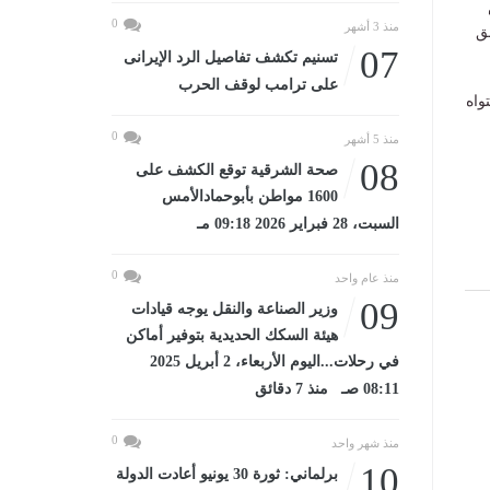
0
منذ 3 أشهر
ق
07
تسنيم تكشف تفاصيل الرد الإيرانى
على ترامب لوقف الحرب
واه
0
منذ 5 أشهر
08
صحة الشرقية توقع الكشف على
1600 مواطن بأبوحمادالأمس
السبت، 28 فبراير 2026 09:18 مـ
0
منذ عام واحد
09
وزير الصناعة والنقل يوجه قيادات
هيئة السكك الحديدية بتوفير أماكن
في رحلات...اليوم الأربعاء، 2 أبريل 2025
08:11 صـ منذ 7 دقائق
0
منذ شهر واحد
10
برلماني: ثورة 30 يونيو أعادت الدولة