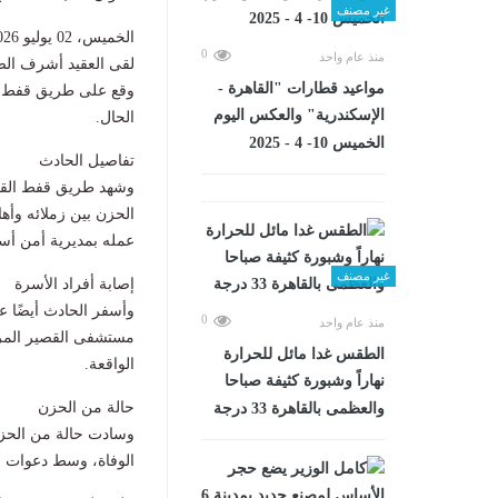
غير مصنف
الخميس، 02 يوليو 2026 01:03 م
0
منذ عام واحد
لقى العقيد أشرف ال
مواعيد قطارات "القاهرة -
وقع على طريق قفط الق
الإسكندرية" والعكس اليوم
الحال.
الخميس 10- 4 - 2025
تفاصيل الحادث
وشهد طريق قفط القص
الحزن بين زملائه وأه
عمله بمديرية أمن أس
غير مصنف
إصابة أفراد الأسرة
0
منذ عام واحد
مستشفى القصير المركزى
الطقس غدا مائل للحرارة
الواقعة.
نهاراً وشبورة كثيفة صباحا
حالة من الحزن
والعظمى بالقاهرة 33 درجة
وسادت حالة من الحزن 
الوفاة، وسط دعوات با