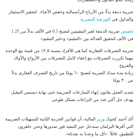
ضريبة دمغة بدلًا من الأرباح الرأسمالية وخفض الأعباء.. لتحفيز الاستثمار
والتداول فى
البورصة المصرية
تخفيض
ضريبة الدمغة لغير المقيمين لتصبح 0.5 في الألف بدلاً من 1.25
في الألف لتحقيق العدالة بين «المقيم» و«غير المقيم»
ضريبة التصرفات العقارية كما هى للأفراد بنسبة ٢,٥٪ من قيمة بيع الوحدة
مهما تكررت التصرفات مع إعفاء كامل للتصرفات بين الأزواج والأولاد
والفروع
زيادة مدة سداد الضريبة لتصبح ٦٠ يومًا من تاريخ التصرف العقارى بدلاً
من ٣٠ يومًا
تجديد العمل بقانون إنهاء المنازعات الضريبية حتى نهاية ديسمبر المقبل
بهدف حل أكبر عدد من النزاعات بشكل طوعى
أكد أحمد كجوك
وزير
المالية، أن قوانين الحزمة الثانية للتسهيلات الضريبية
التي أقرها البرلمان ستدخل حيز التنفيذ فور صدورها ونحن جاهزون
للتطبيق، قائلاً: «كل ما وعدنا به نفذناه».