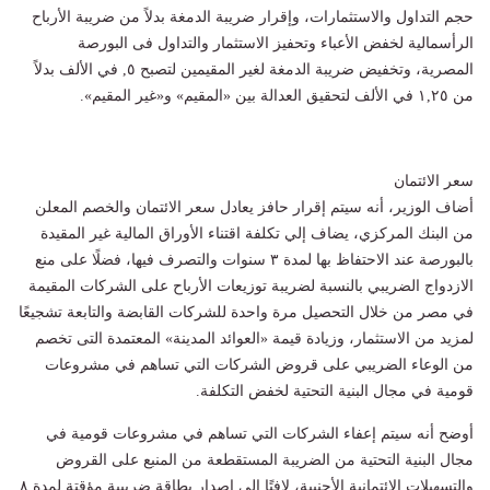
حجم التداول والاستثمارات، وإقرار ضريبة الدمغة بدلاً من ضريبة الأرباح
الرأسمالية لخفض الأعباء وتحفيز الاستثمار والتداول فى البورصة
المصرية، وتخفيض ضريبة الدمغة لغير المقيمين لتصبح ٥, في الألف بدلاً
من ١,٢٥ في الألف لتحقيق العدالة بين «المقيم» و«غير المقيم».
سعر الائتمان
أضاف الوزير، أنه سيتم إقرار حافز يعادل سعر الائتمان والخصم المعلن
من البنك المركزي، يضاف إلي تكلفة اقتناء الأوراق المالية غير المقيدة
بالبورصة عند الاحتفاظ بها لمدة ٣ سنوات والتصرف فيها، فضلًا على منع
الازدواج الضريبي بالنسبة لضريبة توزيعات الأرباح على الشركات المقيمة
في مصر من خلال التحصيل مرة واحدة للشركات القابضة والتابعة تشجيعًا
لمزيد من الاستثمار، وزيادة قيمة «العوائد المدينة» المعتمدة التى تخصم
من الوعاء الضريبي على قروض الشركات التي تساهم في مشروعات
قومية في مجال البنية التحتية لخفض التكلفة.
أوضح أنه سيتم إعفاء الشركات التي تساهم في مشروعات قومية في
مجال البنية التحتية من الضريبة المستقطعة من المنبع على القروض
والتسهيلات الائتمانية الأجنبية، لافتًا إلى إصدار بطاقة ضريبية مؤقتة لمدة ٨