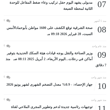
07
مدبولى يشهد اليوم حفل تركيب وعاء ضغط المفاعل للوحدة
الثانية لمحطة الضبعة
0
منذ 5 أشهر
08
صحة الشرقية توقع الكشف على 1600 مواطن بأبوحمادالأمس
السبت، 28 فبراير 2026 09:18 مـ
0
منذ عام واحد
09
وزير الصناعة والنقل يوجه قيادات هيئة السكك الحديدية بتوفير
أماكن في رحلات...اليوم الأربعاء، 2 أبريل 2025 08:11 صـ منذ
7 دقائق
0
منذ شهر واحد
10
جهاز الإحصاء: - 0.9% معدل التضخم الشهرى لشهر يونيو 2026
0
منذ شهر واحد
11
توجيهات رئاسية جديدة لدعم وتطوير المجرى الملاحي لقناة