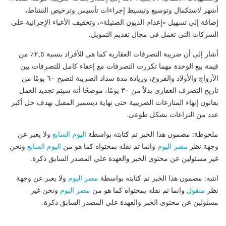
أشهر لاستكمال وتوسيع وتبسيط إجراءات تأسيس وترخيص النشاط،
إضافة إلى تسهيل «إعدام الديون الضئيلة»، وتخفيف الأعباء الإجرائية على
الشركات التى تعمل فى مجال تقديم التمويل.
أشار إلى أن ضريبة التصرفات العقارية كما هى للأفراد بنسبة ٢,٥٪ من
قيمة بيع الوحدة مهما تكررت التصرفات مع إعفاء كامل للتصرفات بين
الأزواج والأولاد والفروع، وزيادة مدة سداد الضريبة لتصبح ٦٠ يومًا من
تاريخ التصرف العقارى بدلاً من ٣٠ يومًا، موضحًا أنه سيتم تجديد العمل
بقانون إنهاء المنازعات الضريبية حتى نهاية ديسمبر المقبل بهدف حل أكبر
عدد من النزاعات بشكل طوعى.
ملحوظة: مضمون هذا الخبر تم كتابته بواسطة
اليوم السابع
ولا يعبر عن
وجهة نظر
مصر اليوم
وانما تم نقله بمحتواه كما هو من
اليوم السابع
ونحن
غير مسئولين عن محتوى الخبر والعهدة علي المصدر السابق ذكرة.
انتبه: مضمون هذا الخبر تم كتابته بواسطة
مصر اليوم
ولا يعبر عن وجهة
نظر
منقول
وانما تم نقله بمحتواه كما هو من
مصر اليوم
ونحن غير
مسئولين عن محتوى الخبر والعهدة علي المصدر السابق ذكرة.