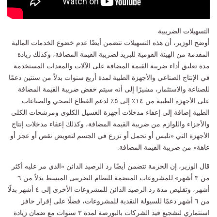
التسهيلات الضريبية
أوضح الوزير، أن هذه التسهيلات تتضمن أيضًا عدم خضوع الخدمات المالية
المقدمة من الهيئة القومية للبريد لضريبة القيمة المضافة، وكذلك زيادة
مدة تعليق أداء ضريبة القيمة المضافة على الآلات والمعدات المستخدمة
في الإنتاج الصناعي والأجهزة الطبية لمدة أربع سنوات بدلاً من سنتين دعمًا
للصناعة والاستثمار، مشيرًا إلى أنه سيتم خفض ضريبة القيمة المضافة
على الأجهزة الطبية من ١٤٪؜ إلى ٥٪؜ لدعم القطاع الصحي والصناعات
الطبية إضافة إلى إعفاء مدخلات أجهزة الغسيل الكلوي ومرشحات الكلى
والأجزاء واللوازم من ضريبة القيمة المضافة، وكذلك إعفاء مدخلات إنتاج
الأجهزة التي «تلبس أو تحمل أو تزرع في الجسم لتعويض نقص أو عجز أو
عاهة» من ضريبة القيمة المضافة.
قال الوزير، إن الحزمة تتضمن أيضًا رد الرصيد الدائن «الذي مر عليه أكثر
من ٣ أشهر» للمشروعات المنضمة للنظام الضريبى المبسط بدلاً من ٦
أشهر، وتقليص مدة رد الرصيد الدائن للمشروعات الأخرى إلى ٤ أشهر بدلًا
من ٦ أشهر دعمًا للسيولة النقدية للمشروعات، فضلًا على إقرار حافز
استثماري لتشجيع قيد الشركات بالبورصة لمدة ٣ سنوات مع ضمان زيادة