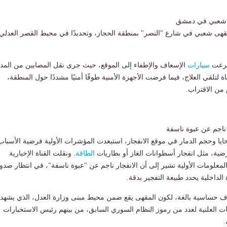
ى شعبي في دمشق
مقهى شعبي في شارع "النصر" بمنطقة الحجاز، وتحديدًا في محيط القصر العدلي
هرعت
سيارات
الإسعاف والإطفاء إلى الموقع، حيث جرى نقل المصابين من المدن
تلقي العلاج، فيما فرضت الأجهزة الأمنية طوقًا أمنيًا مشددًا حول المنطقة،
من الاقتراب.
ناجم عن عبوة ناسفة
ايا وحجم الدمار في موقع الانفجار، استبعدت المؤشرات الأولية فرضية الأسباب
عرضية، مثل انفجار أسطوانات الغاز أو بطاريات
الطاقة
. ونقلت القناة الإخبارية
لمعلومات الأولية تشير إلى أن الانفجار ناجم عن "عبوة ناسفة"، في انتظار صدو
لداخلية يحدد طبيعة التفجير بدقة.
ف حساسية بالغة، لكون المقهى يقع ضمن محيط مبنى وزارة العدل، الذي يشهد
ات العلنية لعدد من رموز النظام السوري السابق، من بينهم رئيس الاستخبارات