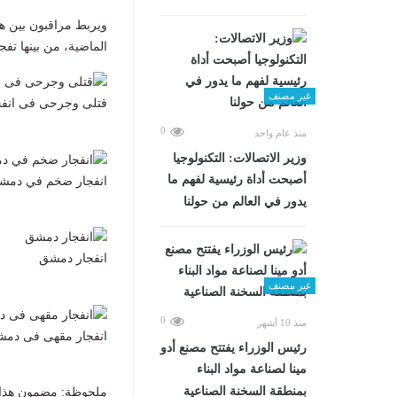
ويربط مراقبون بين هذ
الماضية، من بينها تفج
غير مصنف
قتلى وجرحى فى انف
0
منذ عام واحد
وزير الاتصالات: التكنولوجيا
أصبحت أداة رئيسية لفهم ما
انفجار ضخم في دمش
يدور في العالم من حولنا
انفجار دمشق
غير مصنف
0
منذ 10 أشهر
انفجار مقهى فى دم
رئيس الوزراء يفتتح مصنع أدو
مينا لصناعة مواد البناء
بمنطقة السخنة الصناعية
ملحوظة: مضمون هذا ا