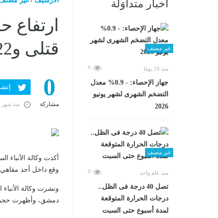
الارشيف
/
غير مصنف
أخبار متداوَلة
قتلى و22 جريحًا .. صور
غير مصنف
0
منذ 29 يومًا
0
جهاز الإحصاء: - 0.9% معدل
إنشر ف
التضخم الشهرى لشهر يونيو
مشاركة
منذ شهر 
2026
غير مصنف
أكدت وكالة الأنباء ال
وقع داخل أحد مقاهي منطقة
0
منذ عام واحد
تصل 40 درجة فى الظل..
ونشرت وكالة الأنباء ا
درجات الحرارة المتوقعة
دمشق، وأظهرت حجم ال
لمدة أسبوع حتى السبت