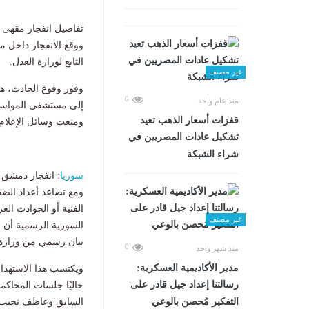
تفاصيل انفجار مقه
ووقع الانفجار داخل 
التابع لوزارة العدل.
غير مصنف
وفور وقوع الحادث، 
0
منذ عام واحد
إلى مستشفى المواساة ل
قفزات أسعار الذهب تعيد
ومنعت وسائل الإعلام 
تشكيل عادات المصريين في
شراء الشبكة
سوريا
: انفجار دمشق 
ومع تصاعد أعداد الضح
الفنية أو الحوادث ال
غير مصنف
السورية الرسمية أن ا
بيان رسمي من وزارة ا
0
منذ شهر واحد
مدير الأكاديمية العسكرية:
ويكتسب هذا الاستهدا
رسالتنا إعداد جيل قادر على
حاليًا جلسات المحاكم
التفكير مُحصن بالوعي
السابق وعاطف نجيب.