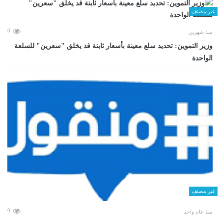
غير مصنف
0
منذ شهرين
وزير التموين: تحديد سلع معينة بأسعار ثابتة قد يخلق "سعرين" للسلعة
الواحدة
غير مصنف
0
منذ عام واحد