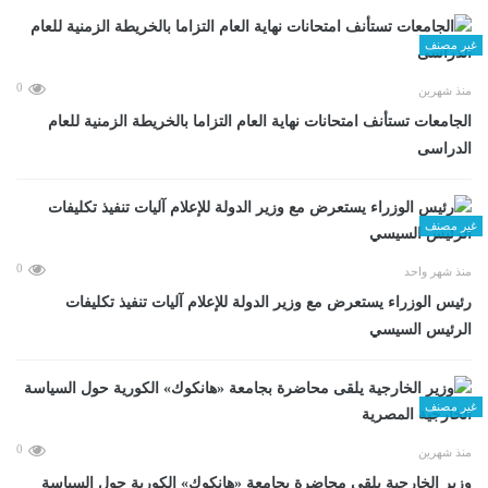
غير مصنف
0
منذ شهرين
الجامعات تستأنف امتحانات نهاية العام التزاما بالخريطة الزمنية للعام
الدراسى
غير مصنف
0
منذ شهر واحد
رئيس الوزراء يستعرض مع وزير الدولة للإعلام آليات تنفيذ تكليفات
الرئيس السيسي
غير مصنف
0
منذ شهرين
وزير الخارجية يلقى محاضرة بجامعة «هانكوك» الكورية حول السياسة