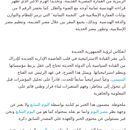
الرمزية من العمارة المصرية القديمة، وتحديداً الهرم الأكبر الذي تظهر
قراءته الهندسية ثمانية أوجه مع الضوء والظل. كما يحضر الرقم 8 من
بوابات العمارة الإسلامية في "النجمة الثمانية" التي ترمز للنظام والتوازن
والدقة الهندسية. وبذلك، يجمع المقر بين جلال مصر القديمة، وتنظيم مصر
الإسلامية، وتطور مصر الحديثة.
انعكاس لرؤية الجمهورية الجديدة
يأتي مقر القيادة الاستراتيجية في قلب العاصمة الإدارية الجديدة كإدراك
من القيادة السياسية بأن الدولة الحديثة تحتاج إلى عقل يربط مؤسساتها
وينظم استراتيجياتها. ويمثل هذا الصرح، في عهد الرئيس عبد الفتاح
السيسي
، وعياً استراتيجياً سابقاً للحدث، قادراً على تحليل المؤشرات قبل
أن تتحول إلى مخاطر، وفهم المتغيرات لبناء قرار وطني قائم على
المعلومة والجاهزية.
ملحوظة: مضمون هذا الخبر تم كتابته بواسطة
اليوم السابع
ولا يعبر عن
وجهة نظر
مصر اليوم
وانما تم نقله بمحتواه كما هو من
اليوم السابع
ونحن
غير مسئولين عن محتوى الخبر والعهدة علي المصدر السابق ذكرة.
انتبه: مضمون هذا الخبر تم كتابته بواسطة
مصر اليوم
ولا يعبر عن وجهة