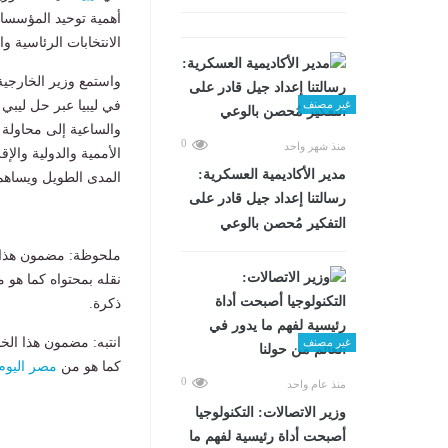
أهمية توحيد المؤسسا
الانتخابات الرئاسية و
واستمع وزير الخارجي
في ليبيا عبر حل ليبي 
غير مصنف
والساعية إلى محاولة 
0
منذ شهر واحد
الأممية والدولية والإ
مدير الأكاديمية العسكرية:
المدى الطويل ويساهم 
رسالتنا إعداد جيل قادر على
التفكير مُحصن بالوعي
ملحوظة: مضمون هذا ا
نقله بمحتواه كما هو 
ذكرة.
انتبه: مضمون هذا الخ
غير مصنف
كما هو من
مصر اليوم
0
منذ عام واحد
وزير الاتصالات: التكنولوجيا
أصبحت أداة رئيسية لفهم ما