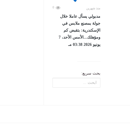
0
منذ شهرين
مدبولي يسأل عاملا خلال
جولة بمصنع ملابس في
الإسكندرية: بتقبض كم
ومؤهلك...الأمس الأحد، 7
يونيو 2026 03:38 مـ
بحث سريع: