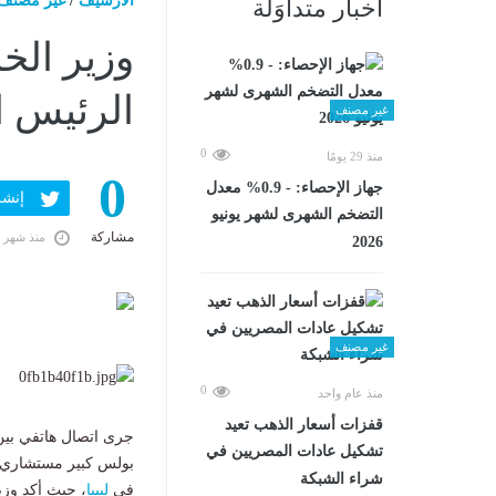
الارشيف
/
غير مصنف
أخبار متداوَلة
وزير الخ
الرئيس ا
غير مصنف
0
منذ 29 يومًا
0
جهاز الإحصاء: - 0.9% معدل
إنشر ف
التضخم الشهرى لشهر يونيو
مشاركة
منذ شهر 
2026
غير مصنف
0
منذ عام واحد
قفزات أسعار الذهب تعيد
جرى اتصال هاتفي بين 
تشكيل عادات المصريين في
بولس كبير مستشاري
شراء الشبكة
في
ليبيا
، حيث أكد وز