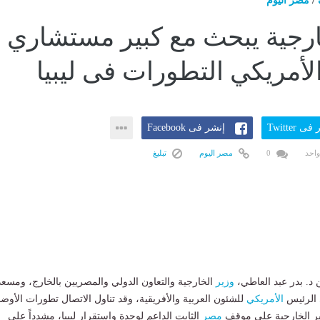
/
مصر اليوم
ارجية يبحث مع كبير مستشاري
لأمريكي التطورات فى ليبيا
ى Twitter
إنشر فى Facebook
واحد
0
مصر اليوم
تبليغ
د. بدر عبد العاطي،
وزير
الخارجية والتعاون الدولي والمصريين بالخارج، ومسعد
 الرئيس
الأمريكي
للشئون العربية والأفريقية، وقد تناول الاتصال تطورات الأوضا
ير الخارجية على موقف
مصر
الثابت الداعم لوحدة واستقرار ليبيا، مشدداً على