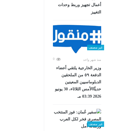
أعمال تجهيز وربط وحدات
التغييز
غير مصنف
0
منذ شهر واحد
وزير الخارجية يلتقي أعضاء
الدفعة ٥٩ من الملحقين
الدبلوماسيين المعينين
حديثًاالأمس الثلاثاء، 30 يونيو
2026 03:39 مـ
غير مصنف