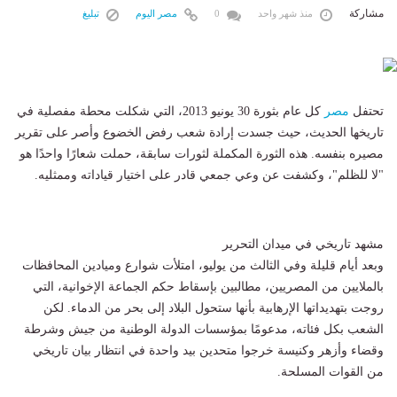
مشاركة
منذ شهر واحد
0
مصر اليوم
تبليغ
تحتفل
مصر
كل عام بثورة 30 يونيو 2013، التي شكلت محطة مفصلية في
تاريخها الحديث، حيث جسدت إرادة شعب رفض الخضوع وأصر على تقرير
مصيره بنفسه. هذه الثورة المكملة لثورات سابقة، حملت شعارًا واحدًا هو
"لا للظلم"، وكشفت عن وعي جمعي قادر على اختيار قياداته وممثليه.
مشهد تاريخي في ميدان التحرير
وبعد أيام قليلة وفي الثالث من يوليو، امتلأت شوارع وميادين المحافظات
بالملايين من المصريين، مطالبين بإسقاط حكم الجماعة الإخوانية، التي
روجت بتهديداتها الإرهابية بأنها ستحول البلاد إلى بحر من الدماء. لكن
الشعب بكل فئاته، مدعومًا بمؤسسات الدولة الوطنية من جيش وشرطة
وقضاء وأزهر وكنيسة خرجوا متحدين بيد واحدة في انتظار بيان تاريخي
من القوات المسلحة.