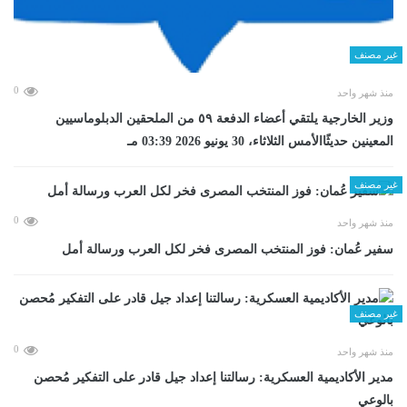
غير مصنف
0
منذ شهر واحد
وزير الخارجية يلتقي أعضاء الدفعة ٥٩ من الملحقين الدبلوماسيين
المعينين حديثًاالأمس الثلاثاء، 30 يونيو 2026 03:39 مـ
غير مصنف
0
منذ شهر واحد
سفير عُمان: فوز المنتخب المصرى فخر لكل العرب ورسالة أمل
غير مصنف
0
منذ شهر واحد
مدير الأكاديمية العسكرية: رسالتنا إعداد جيل قادر على التفكير مُحصن
بالوعي