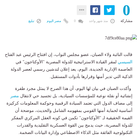
0
مشاركة
منذ شهر واحد
0
مصر اليوم
تبليغ
قالت النائبة ولاء الصبان، عضو مجلس النواب، إن افتتاح الرئيس عبد الفتاح
السيسي
لمقر القيادة الاستراتيجية للدولة المصرية "الأوكتاجون" في
العاصمة الإدارية الجديدة، اليوم، يعد إعلان لتدشين رسمي لعصر الدولة
الذكية التي تدير أمنها وقرارها بأدوات المستقبل.
وأكدت الصبان في بيان لها اليوم، أن هذا الصرح لا يمثل مجرد طفرة
إنشائية أو نقلة نوعية للمؤسسات السيادية، بل تجسيد حي لانتقال
مصر
إلى مصاف الدول التي تعتمد السيادة الرقمية وحوكمة المعلومات كركيزة
أساسية لحماية أمنها القومي بمفهومه الشامل والحديث، موضحة أن
القيمة الحقيقية لـ "الأوكتاجون" تكمن في كونه العقل المركزي المفكر
للدولة المصرية، حيث يدمج بين القوة العسكرية التقليدية والقدرات
التكنولوجية الفائقة مثل الذكاء الاصطناعي وإدارة البيانات الضخمة.