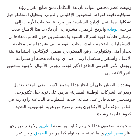
ونوهت عضو مجلس النواب بأن هذا التكامل يمنح صانع القرار رؤية
استباقية دقيقة لقراءة المشهدين الإقليمي والدولي، وتحليل المخاطر قبل
تشكلها، مما ينقل الإدارة السياسية من مرحلة استيعاب الأزمات إلى
مرحلة
الوقاية
والردع الرقمي، مشيرة إلى أن دلالات هذا الافتتاح تبعث
برسائل طمأنة قوية لشركاء التنمية والمستثمرين حول العالم، مفادها أن
الاستثمارات الضخمة والمشروعات القومية التي تشهدها مصر محاطة
بجدار أمني وتكنولوجي رفيع المستوى،إذ يضمن الأوكتاجون استدامة بيئة
الأعمال واستقرار سلاسل الإمداد ضد أي تهديدات هجينة أو سيبرانية،
ويجعل الأمن القومي الحافز الأكبر لجذب رؤوس الأموال الأجنبية وتحقيق
النمو الاقتصادي.
وشددت الصبان على أن إنجاز هذا المجمع الاستراتيجي المعقد بعقول
وسواعد الشركات الوطنية المصرية، يبرهن على تولد جيل تكنولوجي
وهندسي جديد قادر على صياغة أحدث المنظومات الدفاعية والإدارية في
العالم، مؤكدة أن الأوكتاجون يعبر بوضوح عن هوية الجمهورية الجديدة
كقوة إقليمية رشيدة .
ملحوظة: مضمون هذا الخبر تم كتابته بواسطة
الطريق
ولا يعبر عن وجهة
نظر
مصر اليوم
وانما تم نقله بمحتواه كما هو من
الطريق
ونحن غير