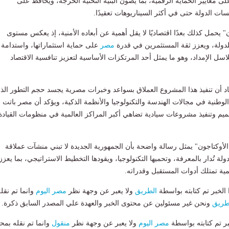
ى معايير الحماية الرقمية، بما يصون البنية التحتية الحرجة، ويحافظ على
 الدولة حتى في أكثر السيناريوهات تعقيدًا.
 يحمل كذلك بعدًا اقتصاديًا لا يقل أهمية عن أبعاده الأمنية، إذ يعكس مستوى
لدولة، ويعزز ثقة المستثمرين في قدرة
مصر
على حماية استثماراتها، واستدامة ب
سل الإمداد، وهو ما يمثل أحد المرتكزات الأساسية لتعزيز تنافسية الاقتصاد
د أن تنفيذ هذا المشروع العملاق بسواعد وخبرات مصرية يجسد حجم التطور الذ
لوطنية في مجالات الهندسة والتكنولوجيا والأنظمة الذكية، ويؤكد أن مصر باتت
يم وتنفيذ مشروعات سيادية تضاهي أكبر المراكز العالمية في منظومات القيادة
"الأوكتاجون" يمثل رسالة واضحة بأن الجمهورية الجديدة لا تبني منشآت عملاقة
تُدار بالمعرفة، وتحميها التكنولوجيا، ويقودها التخطيط الاستراتيجي، بما يعزز
ية تمتلك أدوات المستقبل وقدراته.
لخبر تم كتابته بواسطة
الطريق
ولا يعبر عن وجهة نظر
مصر اليوم
وانما تم نقل
طريق
ونحن غير مسئولين عن محتوى الخبر والعهدة علي المصدر السابق ذكرة.
بر تم كتابته بواسطة
مصر اليوم
ولا يعبر عن وجهة نظر
منقول
وانما تم نقله بمحت