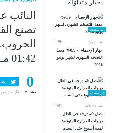
الارشيف
/
غير مصنف
أخبار متداوَلة
النائب ع
تصنع الق
غير مصنف
0
منذ 29 يومًا
جهاز الإحصاء: - 0.9% معدل
01:42 مـ
التضخم الشهرى لشهر يونيو
2026
0
إنشر ف
مشاركة
منذ شهر 
غير مصنف
0
منذ عام واحد
تصل 40 درجة فى الظل..
درجات الحرارة المتوقعة
لمدة أسبوع حتى السبت