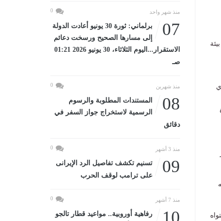
0
منذ شهر واحد
07
برلماني: ثورة 30 يونيو أعادت الدولة
إلى مسارها الصحيح ورسخت دعائم
يئة
الاستقرار...اليوم الثلاثاء، 30 يونيو 2026 01:21
صـ
0
ي
منذ شهرين
08
المستندات المطلوبة والرسوم
الرسمية لاستخراج جواز السفر في
دقائق
0
منذ 3 أشهر
09
تسنيم تكشف تفاصيل الرد الإيرانى
على ترامب لوقف الحرب
ه
0
منذ 7 أشهر
10
رفاهية أوروبية.. مواعيد قطار تالجو
واه