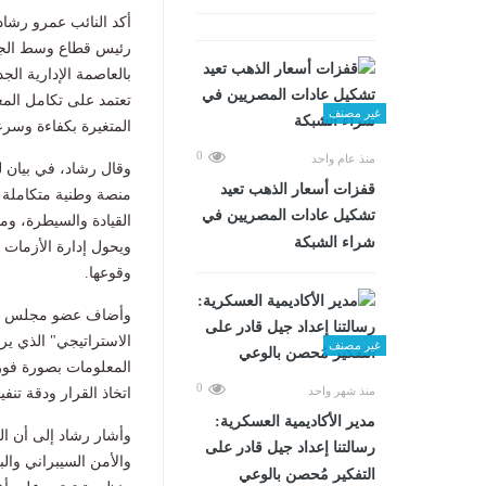
أكد النائب عمرو رشاد
رئيس قطاع وسط الجيزة
بالعاصمة الإدارية الج
تعتمد على تكامل المعل
غير مصنف
المتغيرة بكفاءة وسرع
0
منذ عام واحد
وقال رشاد، في بيان ل
قفزات أسعار الذهب تعيد
منصة وطنية متكاملة ل
تشكيل عادات المصريين في
القيادة والسيطرة، ومر
شراء الشبكة
ويحول إدارة الأزمات م
وقوعها.
وأضاف عضو مجلس الش
الاستراتيجي" الذي ي
غير مصنف
المعلومات بصورة فور
0
منذ شهر واحد
اتخاذ القرار ودقة تن
مدير الأكاديمية العسكرية:
وأشار رشاد إلى أن ا
رسالتنا إعداد جيل قادر على
والأمن السيبراني والب
التفكير مُحصن بالوعي