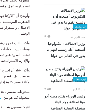
منظومة تعتمد على أعل
استمرارية عمل مؤسسات
وأوضح أن "الأوكتاجون"
الجاهزية المؤسسية ل
غير مصنف
الأعمال، واستقرار سلا
الوطني.
0
منذ عام واحد
وأكد النائب عمرو رشا
وزير الاتصالات: التكنولوجيا
وصلت إليه الكفاءات ا
أصبحت أداة رئيسية لفهم ما
تمتلك القدرة على تصم
يدور في العالم من حولنا
والإدارة الاستراتيجية.
وأكد رشاد أن افتتاح 
فحسب، بل تؤسس لدولة 
غير مصنف
مكانة مصر كقوة إقليم
0
منذ 10 أشهر
ملحوظة: مضمون هذا ا
رئيس الوزراء يفتتح مصنع أدو
بمحتواه كما هو من
ال
مينا لصناعة مواد البناء
انتبه: مضمون هذا الخ
بمنطقة السخنة الصناعية