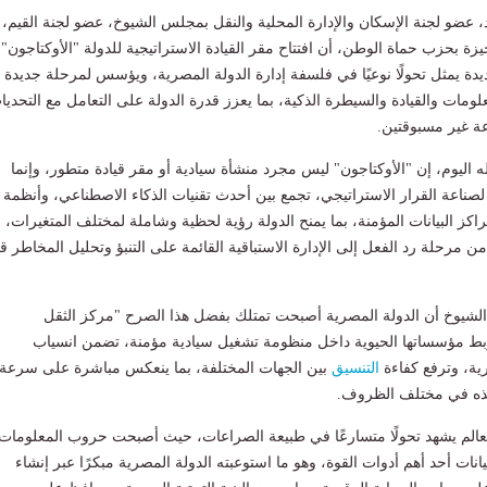
، عضو لجنة الإسكان والإدارة المحلية والنقل بمجلس الشيوخ، عضو لجنة القيم،
 بحزب حماة الوطن، أن افتتاح مقر القيادة الاستراتيجية للدولة "الأوكتاجون"
ديدة يمثل تحولًا نوعيًا في فلسفة إدارة الدولة المصرية، ويؤسس لمرحلة جديدة
ومات والقيادة والسيطرة الذكية، بما يعزز قدرة الدولة على التعامل مع التحديا
ة غير مسبوقتين.
ه اليوم، إن "الأوكتاجون" ليس مجرد منشأة سيادية أو مقر قيادة متطور، وإنما
صناعة القرار الاستراتيجي، تجمع بين أحدث تقنيات الذكاء الاصطناعي، وأنظمة
اكز البيانات المؤمنة، بما يمنح الدولة رؤية لحظية وشاملة لمختلف المتغيرات،
ن مرحلة رد الفعل إلى الإدارة الاستباقية القائمة على التنبؤ وتحليل المخاطر ق
يوخ أن الدولة المصرية أصبحت تمتلك بفضل هذا الصرح "مركز الثقل
ربط مؤسساتها الحيوية داخل منظومة تشغيل سيادية مؤمنة، تضمن انسياب
ية، وترفع كفاءة
التنسيق
بين الجهات المختلفة، بما ينعكس مباشرة على سرعة
فيذه في مختلف الظروف.
لعالم يشهد تحولًا متسارعًا في طبيعة الصراعات، حيث أصبحت حروب المعلومات
يانات أحد أهم أدوات القوة، وهو ما استوعبته الدولة المصرية مبكرًا عبر إنشاء