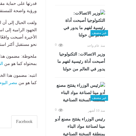
قدرتها على حماية مقد
ورؤية واضحة للمستقب
ولفت الحبال إلى أن 
الجهود الرامية إلى اس
غير مصنف
الأخيرة أصبحت واقعًا
نحو مستقبل أكثر استقرا
0
منذ عام واحد
وزير الاتصالات: التكنولوجيا
ملحوظة: مضمون هذا ا
أصبحت أداة رئيسية لفهم ما
بمحتواه كما هو من
ال
يدور في العالم من حولنا
انتبه: مضمون هذا الخ
كما هو من
مصر اليوم
غير مصنف
0
منذ 10 أشهر
رئيس الوزراء يفتتح مصنع أدو
Facebook
مينا لصناعة مواد البناء
بمنطقة السخنة الصناعية