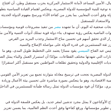
بال، الأمين المساعد لأمانة الاستثمار المركزية بحزب مستقبل وطن، أن افتتاح
ة نوعية للبنية المؤسسية للدولة المصرية، ويعكس اهتمام القيادة السياسية بتطو
وفق أحدث المعايير، بما يعزز من كفاءة الأداء ويرسخ مفهوم الدولة الحديثة
والاستعداد للمستقبل.
حات صحفية له اليوم، أن ما تشهده
مصر
من تنفيذ مشروعات قومية ومؤسسات
وات الماضية يعكس رؤية تستهدف بناء دولة قوية تمتلك أدوات التنمية والأمن معً
قرار الذي تحقق أسهم في تحسين مناخ الاستثمار وجذب المزيد من الفرص
زز ثقة المستثمرين في قدرة الدولة على مواصلة الإصلاح والتنمية.
يس عبد الفتاح
السيسي
يقود مسارًا يعتمد على التخطيط طويل المدى، وهو ما
ات التي شهدتها مختلف القطاعات، مؤكدًا أن استمرار العمل والبناء يمثل الض
يات الإقليمية والدولية وتحقيق تطلعات المواطنين نحو مستقبل أكثر استقرارًا
الدولة المصرية نجحت في ترسيخ معادلة متوازنة تجمع بين تعزيز الأمن القومي
ية الاقتصادية، وهو ما ينعكس بصورة مباشرة على تحسين بيئة الأعمال وزيادة
صري، مؤكدًا أن قوة مؤسسات الدولة تمثل رسالة طمأنة للمستثمرين في الداخل
اح الأوكتاجون لا يمثل مجرد تدشين لمقر جديد، بل يعكس فلسفة الدولة في
 تطوير مؤسساتها، ورفع كفاءتها وفق أحدث النظم العالمية، بما يضمن تعزيز