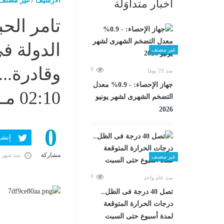
الارشيف
/
غير مصنف
أخبار متداوَلة
تامر الحب
الدولة ف
غير مصنف
0
منذ 29 يومًا
جهاز الإحصاء: - 0.9% معدل
02:10 مـ
التضخم الشهرى لشهر يونيو
2026
0
إنشر ف
مشاركة
منذ شهر 
غير مصنف
0
منذ عام واحد
تصل 40 درجة فى الظل..
درجات الحرارة المتوقعة
لمدة أسبوع حتى السبت