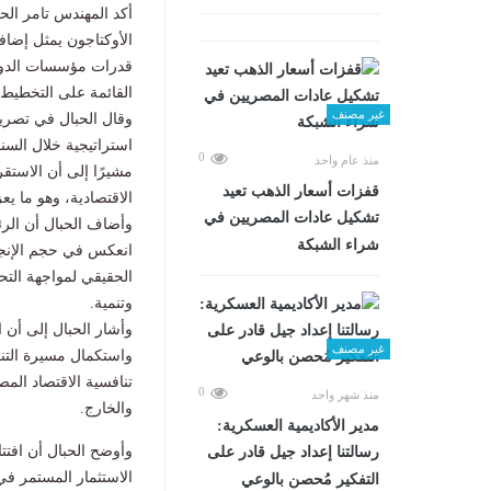
أكد المهندس تامر الح
الأوكتاجون يمثل إضاف
قدرات مؤسسات الدولة 
القائمة على التخطيط 
غير مصنف
وقال الحبال في تصري
استراتيجية خلال السن
0
منذ عام واحد
مشيرًا إلى أن الاست
قفزات أسعار الذهب تعيد
الاقتصادية، وهو ما يع
تشكيل عادات المصريين في
وأضاف الحبال أن الرئ
شراء الشبكة
انعكس في حجم الإنجاز
الحقيقي لمواجهة التحد
وتنمية.
وأشار الحبال إلى أن 
غير مصنف
واستكمال مسيرة التنم
تنافسية الاقتصاد الم
0
منذ شهر واحد
والخارج.
مدير الأكاديمية العسكرية:
وأوضح الحبال أن افتت
رسالتنا إعداد جيل قادر على
الاستثمار المستمر في
التفكير مُحصن بالوعي