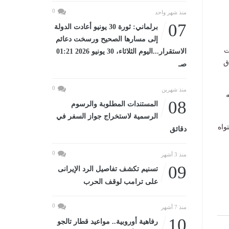
0
منذ شهر واحد
07
برلماني: ثورة 30 يونيو أعادت الدولة
إلى مسارها الصحيح ورسخت دعائم
ت
الاستقرار...اليوم الثلاثاء، 30 يونيو 2026 01:21
ق
صـ
0
منذ شهرين
ه
08
المستندات المطلوبة والرسوم
الرسمية لاستخراج جواز السفر في
واه
دقائق
0
منذ 3 أشهر
09
تسنيم تكشف تفاصيل الرد الإيرانى
على ترامب لوقف الحرب
0
منذ 7 أشهر
10
رفاهية أوروبية.. مواعيد قطار تالجو