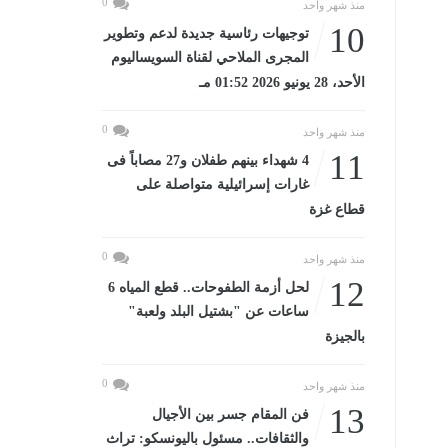
0
منذ شهر واحد
10
توجيهات رئاسية جديدة لدعم وتطوير
المجرى الملاحي لقناة السويساليوم
الأحد، 28 يونيو 2026 01:52 مـ
0
منذ شهر واحد
11
4 شهداء بينهم طفلان و27 مصاباً فى
غارات إسرائيلية متواصلة على
قطاع غزة
0
منذ شهر واحد
12
لحل أزمة الطفوحات.. قطع المياه 6
ساعات عن "بشتيل البلد ولعبة"
بالجيزة
0
منذ شهر واحد
13
فن المقام جسر بين الأجيال
والثقافات.. مسئول باليونسكو: تراث