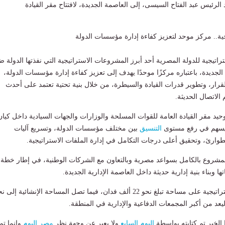
لرئيس عبد الفتاح السيسى، إلى العاصمة الجديدة، لافتتاح مقر القيادة
يجية.. مركز موحد لتعزيز كفاءة إدارة مؤسسات الدولة
تراتيجية للدولة المصرية أحد أبرز المشروعات الاستراتيجية التي نفذتها الدولة 
جديدة، باعتباره مركزًا موحدًا يهدف إلى تعزيز كفاءة إدارة مؤسسات الدولة،
قرار، وتطوير قدرات القيادة والسيطرة، من خلال بنية تحتية تعتمد على أحدث
 الاتصال الحديثة.
د مقر القيادة العامة للقوات المسلحة والوزارات والجهات السيادية داخل كيان
يسهم في رفع مستوى
التنسيق
بين مختلف مؤسسات الدولة، وتسريع آليات
لطوارئ، وتحقيق أعلى درجات التكامل في إدارة الملفات الاستراتيجية.
مشروع بالكامل بسواعد مصرية وبالتعاون مع الشركات الوطنية، في إطار خطة
ا وبناء بنية إدارية حديثة داخل العاصمة الإدارية الجديدة.
ويقع مقر القيادة الاستراتيجية على مساحة تبلغ نحو 22 ألف فدان، فيما تصل المساحة الإنشائية إلى 
لخبر تم كتابته بواسطة
اليوم السابع
ولا يعبر عن وجهة نظر
مصر اليوم
وانما تم