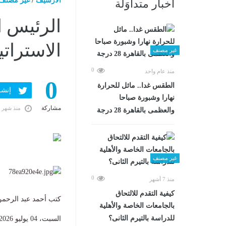
الارشيف
/
غير مصنف
أخبار متداوَلة
الرئيس ا
الاستراتي
غير مصنف
0
منذ عام واحد
0
الطقس غدا.. مائل للحرارة
إنشر ف
نهارا وشبورة صباحا
مشاركة
منذ شهر 
والعظمى بالقاهرة 28 درجة
غير مصنف
0
منذ 7 أشهر
كيفية التقدم للالتحاق
كتب أحمد عبد الرحم
بالجامعات الخاصة والأهلية
للدراسة بالتيرم الثانى؟
السبت، 04 يوليو 2026 06:21 م