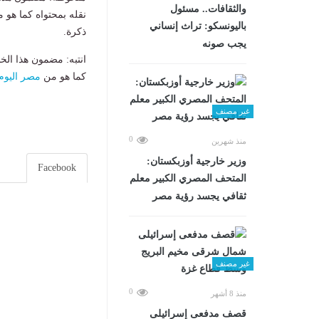
والثقافات.. مسئول
نقله بمحتواه كما هو 
باليونسكو: تراث إنساني
ذكرة.
يجب صونه
انتبه: مضمون هذا الخ
كما هو من
مصر اليوم
غير مصنف
0
منذ شهرين
وزير خارجية أوزبكستان:
Facebook
المتحف المصري الكبير معلم
ثقافي يجسد رؤية مصر
غير مصنف
0
منذ 8 أشهر
قصف مدفعى إسرائيلى