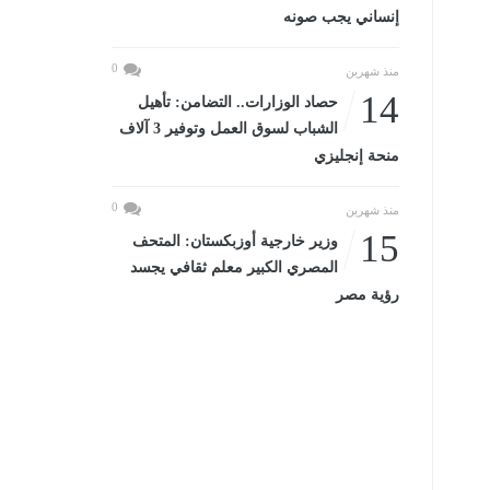
إنساني يجب صونه
0
منذ شهرين
14
حصاد الوزارات.. التضامن: تأهيل
الشباب لسوق العمل وتوفير 3 آلاف
منحة إنجليزي
0
منذ شهرين
15
وزير خارجية أوزبكستان: المتحف
المصري الكبير معلم ثقافي يجسد
رؤية مصر