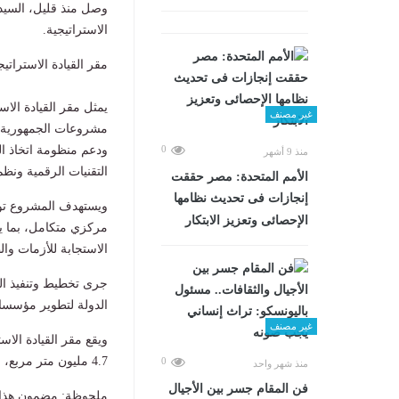
وصل منذ قليل، السيد ا
الاستراتيجية.
مقر القيادة الاسترات
يمثل مقر القيادة الاس
غير مصنف
مشروعات الجمهورية ال
ودعم منظومة اتخاذ ال
0
منذ 9 أشهر
التقنيات الرقمية ونظم
الأمم المتحدة: مصر حققت
إنجازات فى تحديث نظامها
ويستهدف المشروع توحي
الإحصائى وتعزيز الابتكار
مركزي متكامل، بما 
الاستجابة للأزمات وا
جرى تخطيط وتنفيذ ال
الدولة لتطوير مؤسساته
غير مصنف
4.7 مليون متر مربع، ليعد من أكبر المجمعات الدفاعية والإدارية في المنطقة.
0
منذ شهر واحد
فن المقام جسر بين الأجيال
ملحوظة: مضمون هذا ا