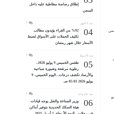
إطلاق رصاصة مطاطية عليه داخل
السجن
0
منذ 6 أشهر
04
%92 من القراء يؤيدون مطالب
ضمن
تكثيف الحملات على الأسواق لضبط
الأسعار خلال شهر رمضان
0
منذ 28 يومًا
05
طقس الخميس 9 يوليو 2026..
رطوبة مرتفعة وشبورة صباحية
والأرصاد تكشف درجات...اليوم الخميس، 9
يوليو 2026 05:03 صـ
0
منذ عام واحد
نحو
06
وزير الصناعة والنقل يوجه قيادات
هيئة السكك الحديدية بتوفير أماكن
في رحلات...اليوم الأربعاء، 2 أبريل 2025