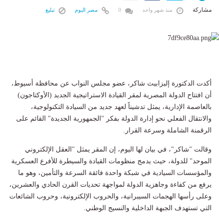
مشاركة
منذ شهر واحد
0
مصر اليوم
تبليغ
أكدت الدكتورة إليزابيث شاكر، عضو مجلس النواب عن محافظة أسيوط،
أن افتتاح الدولة المصرية لمقر القيادة الاستراتيجية الجديد (الأوكتاجون)
بالعاصمة الإدارية، يمثل تدشيناً لعهد جديد من السيادة التكنولوجية،
والانتقال الفعلي نحو إدارة الدولة بفكر "الجمهورية الجديدة" القائم على
الرقمنة الشاملة وسرعة القرار.
وقالت "شاكر"، في بيان لها اليوم، إن المقر يمثل "العقل الإلكتروني
الموحد" للدولة، حيث يدمج منظومات القيادة والسيطرة للأفرع العسكرية
والمؤسسات السيادية في شبكة واحدة فائقة السرعة والتأمين، وهو ما
يرفع من كفاءة وجاهزية الدولة لمواجهة تحديات القرن الحادي والعشرين،
وعلى رأسها الهجمات السيبرانية، والحروب الإلكترونية، وحروب الشائعات
التي تستهدف الجبهة الداخلية والنسيج الوطني.