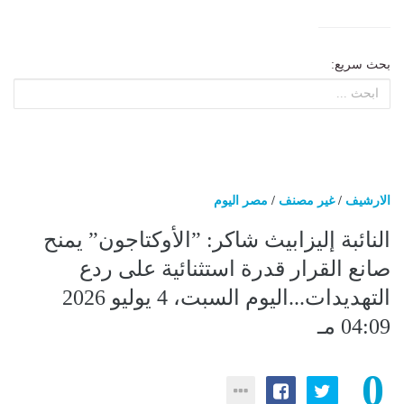
بحث سريع:
الارشيف
/
غير مصنف
/
مصر اليوم
النائبة إليزابيث شاكر: ”الأوكتاجون” يمنح
صانع القرار قدرة استثنائية على ردع
التهديدات...اليوم السبت، 4 يوليو 2026
04:09 مـ
0