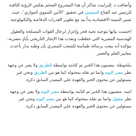
وأضافت د. إليزابيث شاكر أن هذا المشروع الضخم يعكس الرؤية الثاقبة
للرئيس عبد الفتاح
السيسي
في تحقيق "الأمن التنموي الموازي"، حيث
تسير التنمية الاقتصادية يداً بيد مع تطوير القدرات الدفاعية والتكنولوجية.
اختتمت بيانها بتوجيه تحية فخر وإعزاز لرجال القوات المسلحة والعقول
الهندسية المصرية التي خططت ونفذت هذا الإنجاز التاريخي بأيادٍ مصرية،
مؤكدة أنه يبعث برسالة طمأنينة للشعب المصري بأن وطنه يدار بأحدث
معايير العلم والعصر.
ملحوظة: مضمون هذا الخبر تم كتابته بواسطة
الطريق
ولا يعبر عن وجهة
نظر
مصر اليوم
وانما تم نقله بمحتواه كما هو من
الطريق
ونحن غير
مسئولين عن محتوى الخبر والعهدة علي المصدر السابق ذكرة.
انتبه: مضمون هذا الخبر تم كتابته بواسطة
مصر اليوم
ولا يعبر عن وجهة
نظر
منقول
وانما تم نقله بمحتواه كما هو من
مصر اليوم
ونحن غير
مسئولين عن محتوى الخبر والعهدة علي المصدر السابق ذكرة.