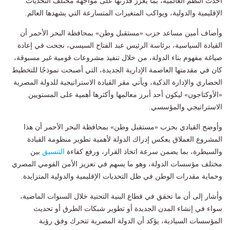
أحدث النظم العالمية، بما يعزز قدرتها على مواجهة مختلف التحديات
الإقليمية والدولية، ويواكب المتغيرات المتسارعة التي يشهدها العالم.
وأضاف أمين مساعد حزب «مستقبل وطن» بمحافظة البحر الأحمر أن
القيادة السياسية، برئاسة الرئيس عبد الفتاح السيسي، نجحت في إعادة
صياغة مفهوم بناء الدولة، من خلال تنفيذ مشروعات قومية غير مسبوقة،
كان في مقدمتها العاصمة الإدارية الجديدة، التي أصبحت نموذجًا للتخطيط
الحضاري والإدارة الذكية، ويأتي مقر القيادة الاستراتيجية للدولة المصرية
«الأوكتاجون» ليكون أحد أبرز معالمها وأكثرها أهمية على المستويين
الاستراتيجي والمؤسسي.
وأوضح القيادي بحزب «مستقبل وطن» بمحافظة البحر الأحمر أن هذا
المشروع العملاق يعكس إدراك الدولة لأهمية تطوير منظومة القيادة
والسيطرة، بما يضمن سرعة اتخاذ القرار، ورفع كفاءة
التنسيق
بين
مختلف مؤسسات الدولة، وهو ما يسهم في تعزيز الأمن القومي المصري
وحماية مقدرات الوطن في ظل التحديات الإقليمية والدولية المتزايدة.
وأشار إلى أن ما تحقق في قطاع البنية التحتية خلال السنوات الماضية،
سواء في إنشاء المدن الجديدة أو تطوير شبكات الطرق أو تحديث
المؤسسات السيادية، يؤكد أن الدولة المصرية تتحرك وفق رؤية