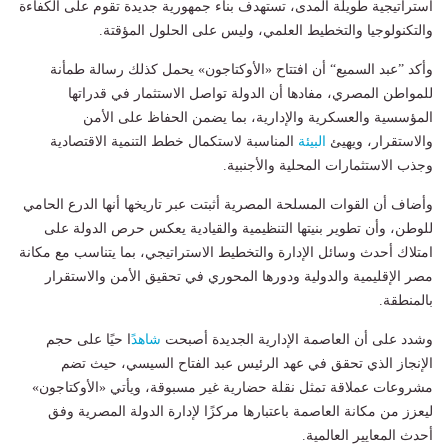
استراتيجية طويلة المدى، تستهدف بناء جمهورية جديدة تقوم على الكفاءة
والتكنولوجيا والتخطيط العلمي، وليس على الحلول المؤقتة.
وأكد ”عبد السميع“ أن افتتاح «الأوكتاجون» يحمل كذلك رسالة طمأنة
للمواطن المصري، مفادها أن الدولة تواصل الاستثمار في قدراتها
المؤسسية والعسكرية والإدارية، بما يضمن الحفاظ على الأمن
والاستقرار، ويهيئ
البيئة
المناسبة لاستكمال خطط التنمية الاقتصادية
وجذب الاستثمارات المحلية والأجنبية.
وأضاف أن القوات المسلحة المصرية أثبتت عبر تاريخها أنها الدرع الحامي
للوطن، وأن تطوير بنيتها التنظيمية والقيادية يعكس حرص الدولة على
امتلاك أحدث وسائل الإدارة والتخطيط الاستراتيجي، بما يتناسب مع مكانة
مصر الإقليمية والدولية ودورها المحوري في تحقيق الأمن والاستقرار
بالمنطقة.
وشدد على أن العاصمة الإدارية الجديدة أصبحت
شاهد
ًا حيًا على حجم
الإنجاز الذي تحقق في عهد الرئيس عبد الفتاح السيسي، حيث تضم
مشروعات عملاقة تمثل نقلة حضارية غير مسبوقة، ويأتي «الأوكتاجون»
ليعزز من مكانة العاصمة باعتبارها مركزًا لإدارة الدولة المصرية وفق
أحدث المعايير العالمية.