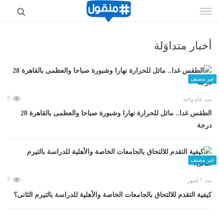
إذهب
الى
المحتوى
أخبار متداوَلة
غير مصنف
0
منذ عام واحد
الطقس غدا.. مائل للحرارة نهارا وشبورة صباحا والعظمى بالقاهرة 28
درجة
غير مصنف
0
منذ 7 أشهر
كيفية التقدم للالتحاق بالجامعات الخاصة والأهلية للدراسة بالتيرم الثانى؟