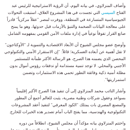
وأضاف المنزلاوي، في بيانه اليوم، أن الرؤية الاستراتيجية للرئيس عبد
الفتاح
السيسي
التي تجسدت في هذا المشروع العلاق، استبقت التحولات
الجيوسياسية المتسارعة في المنطقة، ووفرت لمصر "عقلاً مركزياً" قادراً
على معالجة البيانات الضخمة والتنبؤ بالأزمات قبل حدوثها، وهو ما يمنح
صانع القرار تفوقاً نوعياً في إدارة ملفات الأمن القومي بمفهومه الشامل.
وأوضح عضو مجلس الشيوخ أن الأبعاد الاقتصادية والتنموية لـ "الأوكتاجون"
لا تقل أهمية عن أبعاده العسكرية؛ قائلاً: "إن الاستقرار الأمني والتكنولوجي
المحصن الذي يضمنه هذا الصرح، هو الرسالة الأكثر طمأنة للمستثمر
الأجنبي والمحلي. لا توجد تنمية مستدامة أو تدفقات رؤوس أموال بدون
مظلة أمنية ذكية وفائقة التطور تحمي هذه الاستثمارات وتضمن
استمراريتها".
وأشار النائب محمد المنزلاوي إلى أن تنفيذ هذا الصرح الأكبر إقليمياً
بسواعد وعقول شركات وطنية مصرية، يثبت للعالم أجمع أن المطور
والمصنع المصري بات يمتلك "الكود المعرفي" لتنفيذ أعقد المشروعات
التكنولوجية والهندسية، مما يفتح الباب أمام تصدير هذه الخبرات للخارج.
واختتم المنزلاوي بيانه مؤكداً أن مجلس الشيوخ، انطلاقاً من دوره