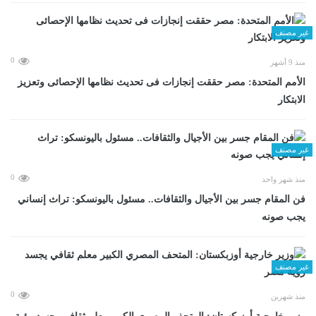
غير مصنف
0
منذ 9 أشهر
الأمم المتحدة: مصر حققت إنجازات فى تحديث نظامها الإحصائى وتعزيز
الابتكار
غير مصنف
0
منذ شهر واحد
فن المقام جسر بين الأجيال والثقافات.. مسئول باليونسكو: تراث إنساني
يجب صونه
غير مصنف
0
منذ شهرين