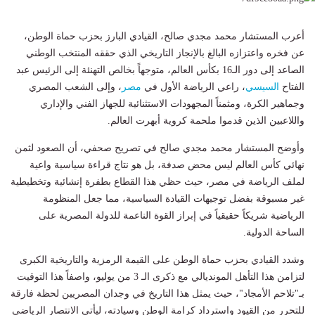
أعرب المستشار محمد مجدي صالح، القيادي البارز بحزب حماة الوطن،
عن فخره واعتزازه البالغ بالإنجاز التاريخي الذي حققه المنتخب الوطني
الصاعد إلى دور الـ16 بكأس العالم، متوجهاً بخالص التهنئة إلى الرئيس عبد
الفتاح
السيسي
، راعي الرياضة الأول في
مصر
، وإلى الشعب المصري
وجماهير الكرة، ومثمناً المجهودات الاستثنائية للجهاز الفني والإداري
واللاعبين الذين قدموا ملحمة كروية أبهرت العالم.
وأوضح المستشار محمد مجدي صالح في تصريح صحفي، أن الصعود لثمن
نهائي كأس العالم ليس محض صدفة، بل هو نتاج قراءة سياسية واعية
لملف الرياضة في مصر، حيث حظي هذا القطاع بطفرة إنشائية وتخطيطية
غير مسبوقة بفضل توجيهات القيادة السياسية، مما جعل المنظومة
الرياضية شريكاً حقيقياً في إبراز القوة الناعمة للدولة المصرية على
الساحة الدولية.
وشدد القيادي بحزب حماة الوطن على القيمة الرمزية والتاريخية الكبرى
لتزامن هذا التأهل المونديالي مع ذكرى الـ 3 من يوليو، واصفاً هذا التوقيت
بـ"تلاحم الأمجاد"، حيث يمثل هذا التاريخ في وجدان المصريين لحظة فارقة
للتحرر من القيود واسترداد كرامة الوطن وسيادته، ليأتي الانتصار الرياضي