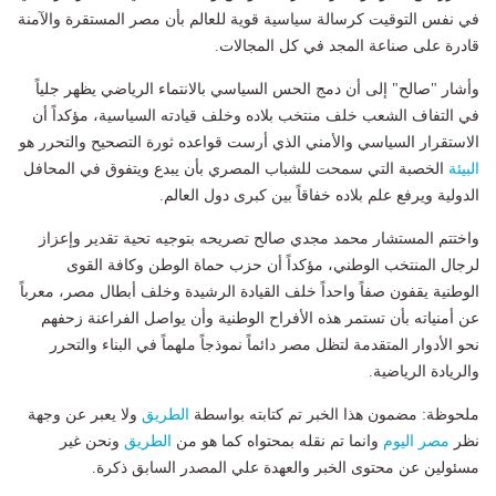
في نفس التوقيت كرسالة سياسية قوية للعالم بأن مصر المستقرة والآمنة
قادرة على صناعة المجد في كل المجالات.
وأشار "صالح" إلى أن دمج الحس السياسي بالانتماء الرياضي يظهر جلياً
في التفاف الشعب خلف منتخب بلاده وخلف قيادته السياسية، مؤكداً أن
الاستقرار السياسي والأمني الذي أرست قواعده ثورة التصحيح والتحرر هو
البيئة
الخصبة التي سمحت للشباب المصري بأن يبدع ويتفوق في المحافل
الدولية ويرفع علم بلاده خفاقاً بين كبرى دول العالم.
واختتم المستشار محمد مجدي صالح تصريحه بتوجيه تحية تقدير وإعزاز
لرجال المنتخب الوطني، مؤكداً أن حزب حماة الوطن وكافة القوى
الوطنية يقفون صفاً واحداً خلف القيادة الرشيدة وخلف أبطال مصر، معرباً
عن أمنياته بأن تستمر هذه الأفراح الوطنية وأن يواصل الفراعنة زحفهم
نحو الأدوار المتقدمة لتظل مصر دائماً نموذجاً ملهماً في البناء والتحرر
والريادة الرياضية.
ملحوظة: مضمون هذا الخبر تم كتابته بواسطة
الطريق
ولا يعبر عن وجهة
نظر
مصر اليوم
وانما تم نقله بمحتواه كما هو من
الطريق
ونحن غير
مسئولين عن محتوى الخبر والعهدة علي المصدر السابق ذكرة.