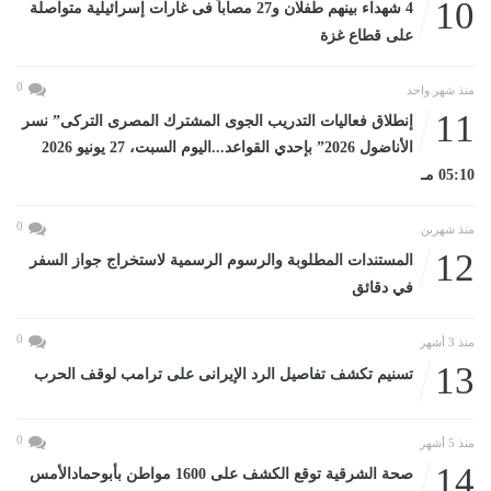
10
4 شهداء بينهم طفلان و27 مصاباً فى غارات إسرائيلية متواصلة
على قطاع غزة
0
منذ شهر واحد
11
إنطلاق فعاليات التدريب الجوى المشترك المصرى التركى” نسر
الأناضول 2026” بإحدي القواعد...اليوم السبت، 27 يونيو 2026
05:10 مـ
0
منذ شهرين
12
المستندات المطلوبة والرسوم الرسمية لاستخراج جواز السفر
في دقائق
0
منذ 3 أشهر
13
تسنيم تكشف تفاصيل الرد الإيرانى على ترامب لوقف الحرب
0
منذ 5 أشهر
14
صحة الشرقية توقع الكشف على 1600 مواطن بأبوحمادالأمس