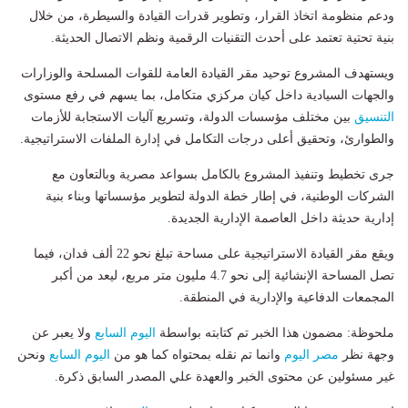
ودعم منظومة اتخاذ القرار، وتطوير قدرات القيادة والسيطرة، من خلال
بنية تحتية تعتمد على أحدث التقنيات الرقمية ونظم الاتصال الحديثة.
ويستهدف المشروع توحيد مقر القيادة العامة للقوات المسلحة والوزارات
والجهات السيادية داخل كيان مركزي متكامل، بما يسهم في رفع مستوى
التنسيق
بين مختلف مؤسسات الدولة، وتسريع آليات الاستجابة للأزمات
والطوارئ، وتحقيق أعلى درجات التكامل في إدارة الملفات الاستراتيجية.
جرى تخطيط وتنفيذ المشروع بالكامل بسواعد مصرية وبالتعاون مع
الشركات الوطنية، في إطار خطة الدولة لتطوير مؤسساتها وبناء بنية
إدارية حديثة داخل العاصمة الإدارية الجديدة.
ويقع مقر القيادة الاستراتيجية على مساحة تبلغ نحو 22 ألف فدان، فيما
تصل المساحة الإنشائية إلى نحو 4.7 مليون متر مربع، ليعد من أكبر
المجمعات الدفاعية والإدارية في المنطقة.
ملحوظة: مضمون هذا الخبر تم كتابته بواسطة
اليوم السابع
ولا يعبر عن
وجهة نظر
مصر اليوم
وانما تم نقله بمحتواه كما هو من
اليوم السابع
ونحن
غير مسئولين عن محتوى الخبر والعهدة علي المصدر السابق ذكرة.