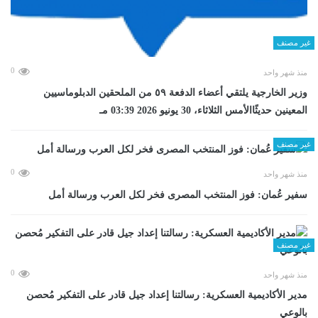
غير مصنف
0
منذ شهر واحد
وزير الخارجية يلتقي أعضاء الدفعة ٥٩ من الملحقين الدبلوماسيين
المعينين حديثًاالأمس الثلاثاء، 30 يونيو 2026 03:39 مـ
غير مصنف
0
منذ شهر واحد
سفير عُمان: فوز المنتخب المصرى فخر لكل العرب ورسالة أمل
غير مصنف
0
منذ شهر واحد
مدير الأكاديمية العسكرية: رسالتنا إعداد جيل قادر على التفكير مُحصن
بالوعي