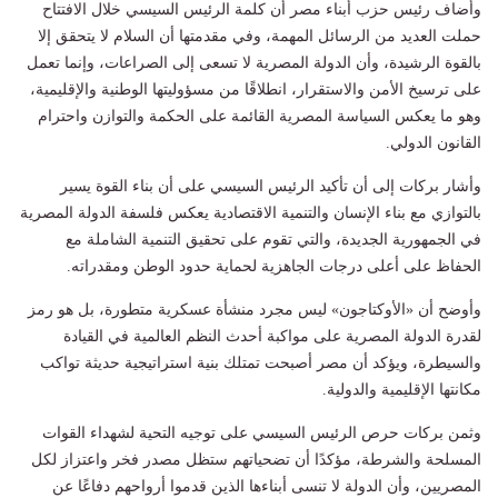
وأضاف رئيس حزب أبناء مصر أن كلمة الرئيس السيسي خلال الافتتاح
حملت العديد من الرسائل المهمة، وفي مقدمتها أن السلام لا يتحقق إلا
بالقوة الرشيدة، وأن الدولة المصرية لا تسعى إلى الصراعات، وإنما تعمل
على ترسيخ الأمن والاستقرار، انطلاقًا من مسؤوليتها الوطنية والإقليمية،
وهو ما يعكس السياسة المصرية القائمة على الحكمة والتوازن واحترام
القانون الدولي.
وأشار بركات إلى أن تأكيد الرئيس السيسي على أن بناء القوة يسير
بالتوازي مع بناء الإنسان والتنمية الاقتصادية يعكس فلسفة الدولة المصرية
في الجمهورية الجديدة، والتي تقوم على تحقيق التنمية الشاملة مع
الحفاظ على أعلى درجات الجاهزية لحماية حدود الوطن ومقدراته.
وأوضح أن «الأوكتاجون» ليس مجرد منشأة عسكرية متطورة، بل هو رمز
لقدرة الدولة المصرية على مواكبة أحدث النظم العالمية في القيادة
والسيطرة، ويؤكد أن مصر أصبحت تمتلك بنية استراتيجية حديثة تواكب
مكانتها الإقليمية والدولية.
وثمن بركات حرص الرئيس السيسي على توجيه التحية لشهداء القوات
المسلحة والشرطة، مؤكدًا أن تضحياتهم ستظل مصدر فخر واعتزاز لكل
المصريين، وأن الدولة لا تنسى أبناءها الذين قدموا أرواحهم دفاعًا عن