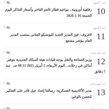
0
منذ 7 أشهر
10
رفاهية أوروبية.. مواعيد قطار تالجو الفاخر وأسعار التذاكر اليوم
الجمعة 16-1-2026
0
منذ 8 أشهر
11
لافروف: فوز المدير الجديد لليونسكو العنانى بمنصب المدير
العام مؤشر مشجع
0
منذ عام واحد
12
وزير الصناعة والنقل يوجه قيادات هيئة السكك الحديدية بتوفير
أماكن في رحلات...اليوم الأربعاء، 2 أبريل 2025 08:11 صـ منذ
7 دقائق
0
منذ شهر واحد
13
مدير الأكاديمية العسكرية: رسالتنا إعداد جيل قادر على التفكير
مُحصن بالوعي
0
منذ شهر واحد