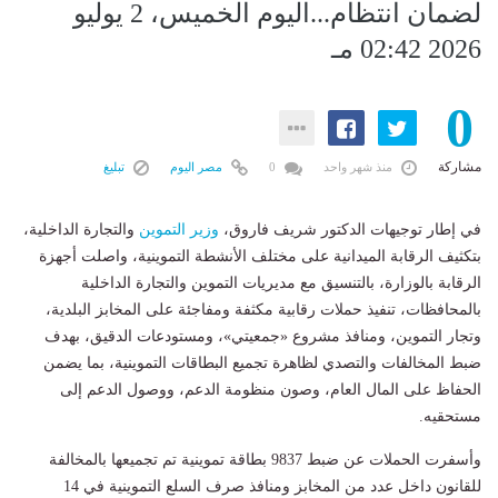
لضمان انتظام...اليوم الخميس، 2 يوليو
2026 02:42 مـ
0
مشاركة
منذ شهر واحد
0
مصر اليوم
تبليغ
في إطار توجيهات الدكتور شريف فاروق،
وزير
التموين
والتجارة الداخلية،
بتكثيف الرقابة الميدانية على مختلف الأنشطة التموينية، واصلت أجهزة
الرقابة بالوزارة، بالتنسيق مع مديريات التموين والتجارة الداخلية
بالمحافظات، تنفيذ حملات رقابية مكثفة ومفاجئة على المخابز البلدية،
وتجار التموين، ومنافذ مشروع «جمعيتي»، ومستودعات الدقيق، بهدف
ضبط المخالفات والتصدي لظاهرة تجميع البطاقات التموينية، بما يضمن
الحفاظ على المال العام، وصون منظومة الدعم، ووصول الدعم إلى
مستحقيه.
وأسفرت الحملات عن ضبط 9837 بطاقة تموينية تم تجميعها بالمخالفة
للقانون داخل عدد من المخابز ومنافذ صرف السلع التموينية في 14