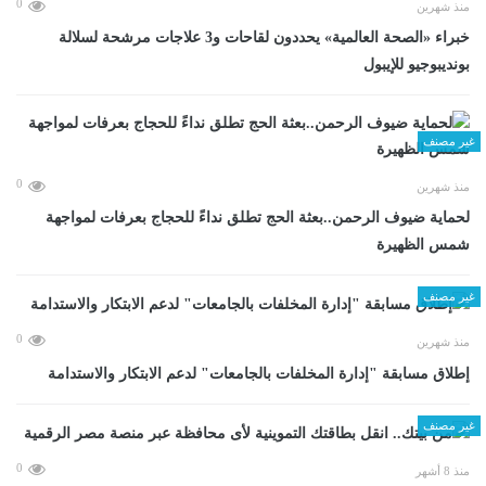
0
منذ شهرين
خبراء «الصحة العالمية» يحددون لقاحات و3 علاجات مرشحة لسلالة
بونديبوجيو للإيبول
غير مصنف
0
منذ شهرين
لحماية ضيوف الرحمن..بعثة الحج تطلق نداءً للحجاج بعرفات لمواجهة
شمس الظهيرة
غير مصنف
0
منذ شهرين
إطلاق مسابقة "إدارة المخلفات بالجامعات" لدعم الابتكار والاستدامة
غير مصنف
0
منذ 8 أشهر