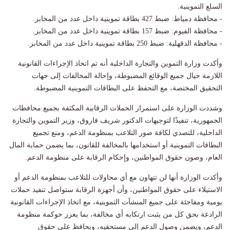
السلع التموينية.
- محافظة دمياط: ضبط 427 بطاقة تموينية داخل عدد من المخابز.
- محافظة الفيوم: ضبط 157 بطاقة تموينية داخل عدد من المخابز.
- محافظة الدقهلية: ضبط 250 بطاقة تموينية داخل عدد من المخابز.
وأكدت وزارة التموين والتجارة الداخلية أنه تم اتخاذ الإجراءات القانونية
اللازمة حيال جميع الوقائع المضبوطة، وإحالة المخالفات إلى جهات
التحقيق المختصة، مع التحفظ على البطاقات التموينية المضبوطة.
وشددت الوزارة على استمرار الحملات الرقابية المكثفة بجميع محافظات
الجمهورية، تنفيذًا لتوجيهات الدكتور شريف فاروق، وزير التموين والتجارة
الداخلية، للتصدي لكافة صور التلاعب بمنظومة الدعم، ومنع تجميع
البطاقات التموينية أو استخدامها بالمخالفة للقانون، بما يضمن حماية المال
العام، وصون حقوق المواطنين، وإحكام الرقابة على منظومة الدعم.
وأكدت الوزارة أنها لن تتهاون مع أي محاولات للتلاعب بمنظومة الدعم أو
الاستيلاء على حقوق المواطنين، وأن أجهزة الرقابة ستواصل تنفيذ حملات
يومية ومفاجئة على جميع المنشآت التموينية، مع اتخاذ الإجراءات القانونية
الرادعة بحق كل من يثبت ارتكابه أي مخالفة، بما يعزز حوكمة منظومة
الدعم، ويضمن وصول الدعم إلى مستحقيه، ويحافظ على حقوق