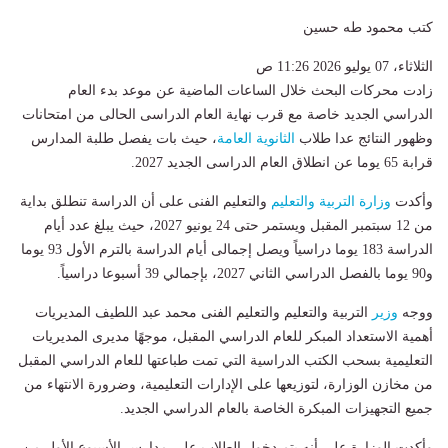
كتب محمود طه حسين
الثلاثاء، 07 يوليو 2026 11:26 ص
زادت محركات البحث خلال الساعات الماضية عن موعد بدء العام
الدراسي الجديد خاصة مع قرب نهاية العام الدراسى الحالى من امتحانات
وظهور النتائج عدا طلاب
الثانوية العامة
، حيث بات يفصل طلبة المدارس
قرابة 65 يوما عن انطلاق العام الدراسى الجديد 2027.
وأكدت
وزارة التربية والتعليم
والتعليم الفنى على أن الدراسة تنطلق بداية
من 12 سبتمبر المقبل ويستمر حتى 24 يونيو 2027، حيث يبلغ عدد أيام
الدراسة 183 يوما دراسياً ويصل إجمالى أيام الدراسة بالترم الأول 93 يوما
و90 يوما بالفصل الدراسي الثاني 2027، بإجمالي 39 أسبوعا دراسياً.
ووجه
وزير
التربية والتعليم والتعليم الفنى محمد عبد اللطيف المديريات
أهمية الاستعداد المبكر للعام الدراسي المقبل، موجهًا مديرى المديريات
التعليمية بسحب الكتب الدراسية التي تمت طباعتها للعام الدراسي المقبل
من مخازن الوزارة، لتوزيعها على الإدارات التعليمية، وضرورة الانتهاء من
جميع التجهيزات المبكرة الخاصة بالعام الدراسي الجديد.
وأكدت الوزارة على أنه يتم دخول الطلاب على مدارس الأسبوع الأول من