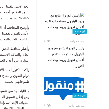
الحد الأدنى للقبول بال
اعتمد الدكتور أحمد ا
2026/2027، وذلك للمدارس الثانوية العامة الرسمية والخاصة وفصول الخدمات على مستوى المحافظة.
غير مصنف
الخاصة لغات والمدارس
0
منذ عام واحد
رئيس الوزراء يتابع مع وزير
وأشار محافظ الجيزة إل
البترول مستجدات تقدم
العام والطاقة الاستي
أعمال تجهيز وربط وحدات
التوازن بين أعداد الط
التغييز
وأكد الدكتور أحمد ال
دوام التفوق والنجاح في
طموحاتهم العلمية.
مطالبات بخفض تنسيق ا
غير مصنف
ومع إعلان تنسيق القب
الشهادة الإعدادية بإع
0
منذ شهر واحد
من الطلاب للالتحاق بال