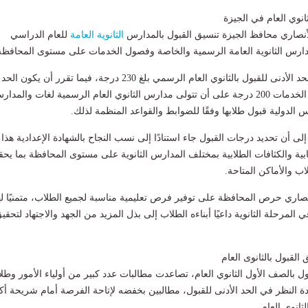
ثانوي العام في الجيزة
لأنصاري محافظ الجيزة تنسيق القبول بالمدارس
الثانوية العامة
للعام الدراسي
وأوضح المحافظ أن الحد الأدنى للقبول بالثانوي العام الرسمي بلغ 230 درجة، فيما تقرر أن يكون الحد
الأدنى للقبول بفصول الخدمات 200 درجة على أن تتولى مدارس الثانوي العام الرسمية لغات والمدا
 الدولية قبول طلابها وفقًا للضوابط والقواعد المنظمة لذلك.
ى أن تحديد درجات القبول جاء استنادًا إلى نسب النجاح بالشهادة الإعدادية هذا
عابية والكثافات الطلابية بمختلف المدارس الثانوية على مستوى المحافظة بما يح
لاب والأماكن المتاحة.
أنصاري حرص المحافظة على توفير فرص تعليمية مناسبة لجميع الطلاب، متمنيًا ل
 المرحلة الثانوية داعيًا أبناءه الطلاب إلى بذل المزيد من الجهد والاجتهاد لتحقي
لقبول بالثانوى العام
ول بالصف الأول الثانوي العام، تصاعدت مطالبات عدد كبير من أولياء الأمور وطل
ادة النظر في الحد الأدنى للقبول، مطالبين بخفضه لإتاحة الفرصة أمام شريحة أك
ثانوي العام.