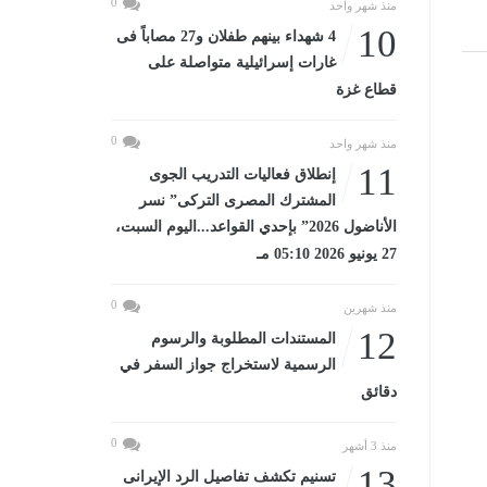
0
منذ شهر واحد
10
4 شهداء بينهم طفلان و27 مصاباً فى
غارات إسرائيلية متواصلة على
قطاع غزة
0
منذ شهر واحد
11
إنطلاق فعاليات التدريب الجوى
المشترك المصرى التركى” نسر
الأناضول 2026” بإحدي القواعد...اليوم السبت،
27 يونيو 2026 05:10 مـ
0
منذ شهرين
12
المستندات المطلوبة والرسوم
الرسمية لاستخراج جواز السفر في
دقائق
0
منذ 3 أشهر
13
تسنيم تكشف تفاصيل الرد الإيرانى