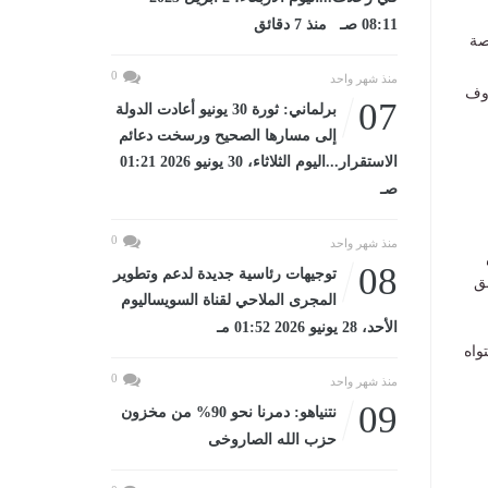
08:11 صـ منذ 7 دقائق
صة
0
منذ شهر واحد
روف
07
برلماني: ثورة 30 يونيو أعادت الدولة
إلى مسارها الصحيح ورسخت دعائم
الاستقرار...اليوم الثلاثاء، 30 يونيو 2026 01:21
صـ
0
منذ شهر واحد
08
توجيهات رئاسية جديدة لدعم وتطوير
ق
المجرى الملاحي لقناة السويساليوم
الأحد، 28 يونيو 2026 01:52 مـ
واه
0
منذ شهر واحد
09
نتنياهو: دمرنا نحو 90% من مخزون
حزب الله الصاروخى