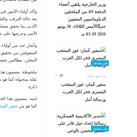
وزير الخارجية يلتقي أعضاء
وأكد أولياء الأمور في
الدفعة ٥٩ من الملحقين
بعد حالة الترقب والق
الدبلوماسيين المعينين
الأدنى بما يحقق مصلح
حديثًاالأمس الثلاثاء، 30 يونيو
الأسر وحرصها على مست
2026 03:39 مـ
المتفوقين من تحقيق ح
المعلن، مطالبين بخفض
غير مصنف
ملحوظة: مضمون هذا ا
0
منذ شهر واحد
نقله بمحتواه كما هو 
سفير عُمان: فوز المنتخب
ذكرة.
المصرى فخر لكل العرب
انتبه: مضمون هذا الخ
ورسالة أمل
كما هو من
مصر اليوم
غير مصنف