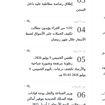
إطلاق رصاصة مطاطية عليه داخل
السجن
0
منذ 6 أشهر
04
%92 من القراء يؤيدون مطالب
رس
تكثيف الحملات على الأسواق لضبط
الأسعار خلال شهر رمضان
0
منذ 29 يومًا
قق
05
طقس الخميس 9 يوليو 2026..
رطوبة مرتفعة وشبورة صباحية
هم
والأرصاد تكشف درجات...اليوم الخميس، 9
ق
يوليو 2026 05:03 صـ
0
منذ عام واحد
06
وزير الصناعة والنقل يوجه قيادات
اب
هيئة السكك الحديدية بتوفير أماكن
بر
في رحلات...اليوم الأربعاء، 2 أبريل 2025