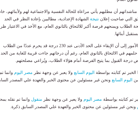
 مناشداتهم أن مطلبهم يأتي مراعاة للحالة النفسية والاجتماعية لهم ولأبنائهم، خا
لق التي صاحبت إعلان
نتيجة
الشهادة الإعدادية، مطالبين بإعادة النظر في الحد
ة الطلاب ويمنحهم فرصة أكبر للالتحاق بالثانوي العام، مع الأخذ في الاعتبار ظ
قبل أبنائها.
وأشار عدد من أولياء الأمور إلى أن الإبقاء على الحد الأدنى عند 230 درجة قد يحرم عددًا من الطلاب
لمهم في الالتحاق بالثانوي العام، رغم أن درجاتهم جاءت قريبة للغاية من الحد
 درجة القبول بما يتيح الفرصة أمام هؤلاء الطلاب، ويُراعي مصلحتهم.
لخبر تم كتابته بواسطة
اليوم السابع
ولا يعبر عن وجهة نظر
مصر اليوم
وانما تم
من
اليوم السابع
ونحن غير مسئولين عن محتوى الخبر والعهدة علي المصدر الساب
بر تم كتابته بواسطة
مصر اليوم
ولا يعبر عن وجهة نظر
منقول
وانما تم نقله بمحت
ونحن غير مسئولين عن محتوى الخبر والعهدة علي المصدر السابق ذكرة.