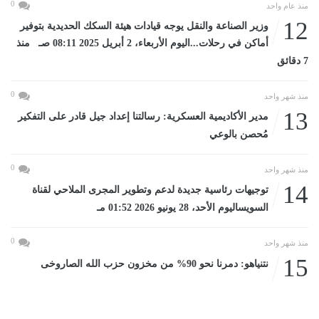
0
منذ عام واحد
12
وزير الصناعة والنقل يوجه قيادات هيئة السكك الحديدية بتوفير
أماكن في رحلات...اليوم الأربعاء، 2 أبريل 2025 08:11 صـ منذ
7 دقائق
0
منذ شهر واحد
13
مدير الأكاديمية العسكرية: رسالتنا إعداد جيل قادر على التفكير
مُحصن بالوعي
0
منذ شهر واحد
14
توجيهات رئاسية جديدة لدعم وتطوير المجرى الملاحي لقناة
السويساليوم الأحد، 28 يونيو 2026 01:52 مـ
0
منذ شهر واحد
15
نتنياهو: دمرنا نحو 90% من مخزون حزب الله الصاروخى