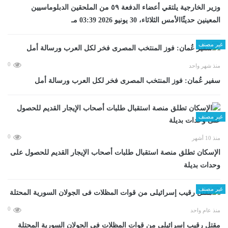
وزير الخارجية يلتقي أعضاء الدفعة ٥٩ من الملحقين الدبلوماسيين
المعينين حديثًاالأمس الثلاثاء، 30 يونيو 2026 03:39 مـ
غير مصنف
0
منذ شهر واحد
سفير عُمان: فوز المنتخب المصرى فخر لكل العرب ورسالة أمل
غير مصنف
0
منذ 10 أشهر
الإسكان تطلق منصة استقبال طلبات أصحاب الإيجار القديم للحصول على
وحدات بديلة
غير مصنف
0
منذ عام واحد
مقتل رقيب إسرائيلى من قوات المظلات فى الجولان السورية المحتلة