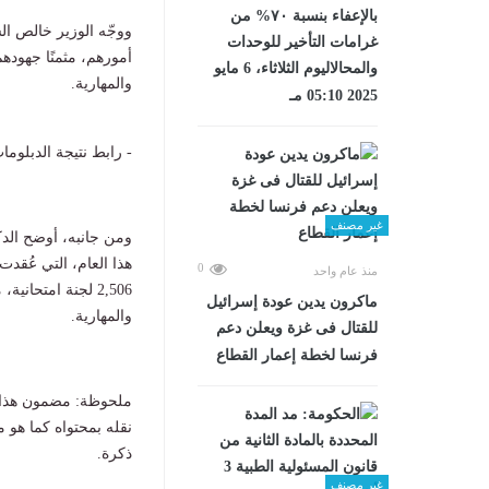
بالإعفاء بنسبة ٧٠% من
ووجّه الوزير خالص الش
غرامات التأخير للوحدات
أمورهم، مثمنًا جهوده
والمحالاليوم الثلاثاء، 6 مايو
والمهارية.
2025 05:10 مـ
- رابط نتيجة الدبلومات الفنية 2026 برقم الج
غير مصنف
ومن جانبه، أوضح الدكت
0
منذ عام واحد
2,506 لجنة امتحا
ماكرون يدين عودة إسرائيل
والمهارية.
للقتال فى غزة ويعلن دعم
فرنسا لخطة إعمار القطاع
ملحوظة: مضمون هذا ا
نقله بمحتواه كما هو 
ذكرة.
غير مصنف