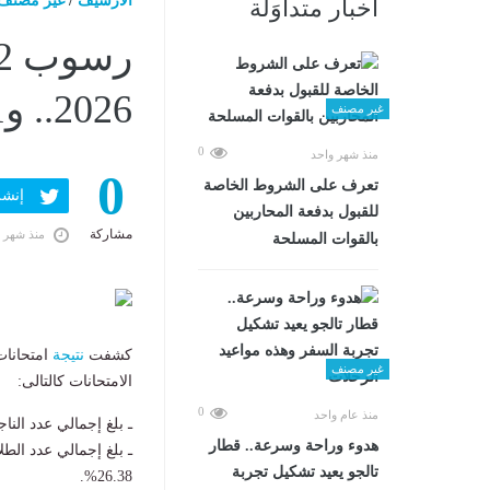
الارشيف
/
غير مصنف
أخبار متداوَلة
2026.. و199,401 دور ثان
غير مصنف
0
منذ شهر واحد
0
تعرف على الشروط الخاصة
إنشر ف
للقبول بدفعة المحاربين
مشاركة
منذ شهر 
بالقوات المسلحة
كشفت
نتيجة
امتحانات
غير مصنف
الامتحانات كالتالى:
0
منذ عام واحد
ـ بلغ إجمالي عدد الناجحين 518,181 طالبًا وطالبة، بنسبة نجاح عا
هدوء وراحة وسرعة.. قطار
تالجو يعيد تشكيل تجربة
26.38%.