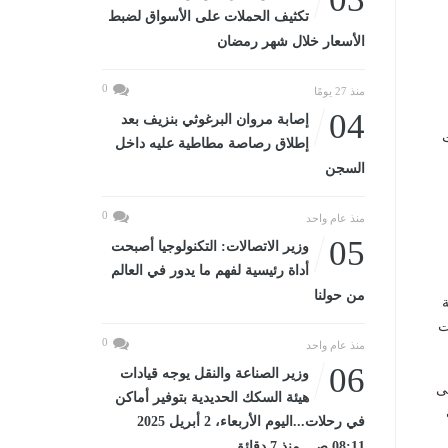
تكثيف الحملات على الأسواق لضبط
الأسعار خلال شهر رمضان
0
منذ 27 يومًا
04
إصابة مروان البرغوثي بنزيف بعد
ت
إطلاق رصاصة مطاطية عليه داخل
السجن
0
منذ عام واحد
05
وزير الاتصالات: التكنولوجيا أصبحت
أداة رئيسية لفهم ما يدور في العالم
من حولنا
ت
0
منذ عام واحد
06
وزير الصناعة والنقل يوجه قيادات
ى
هيئة السكك الحديدية بتوفير أماكن
في رحلات...اليوم الأربعاء، 2 أبريل 2025
08:11 صـ منذ 7 دقائق