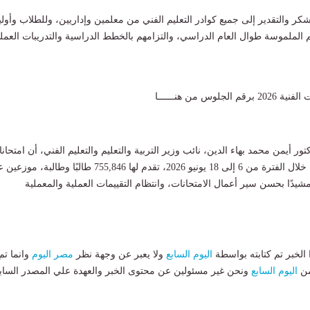
كر والتقدير إلى جميع كوادر التعليم الفني من معلمين وإداريين، وللطلاب وأولي
م الملموسة طوال العام الدراسي، والتزامهم بالخطط الدراسية والتدريبات العملي
لوس من هنــــــا
ور أيمن محمد بهاء الدين، نائب وزير التربية والتعليم والتعليم الفني، أن امتحان
هذا العام، التي عُقدت خلال الفترة من 6 إلى 18 يونيو 2026، تقدم لها 755,846 طالبًا وطالبة
نية، مشيدًا بحسن سير أعمال الامتحانات، وانتظام التقييمات العملية والمعملية
لخبر تم كتابته بواسطة
اليوم السابع
ولا يعبر عن وجهة نظر
مصر اليوم
وانما تم
من
اليوم السابع
ونحن غير مسئولين عن محتوى الخبر والعهدة علي المصدر الساب