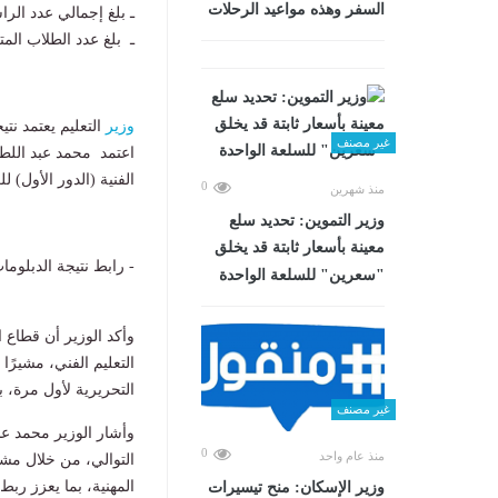
السفر وهذه مواعيد الرحلات
ـ بلغ إجمالي عدد الراسبين 32,220 طالبًا وطالبة، 
ـ بلغ عدد الطلاب المتغيبين عن ال
وزير
التعليم يعتمد نتيجة
غير مصنف
اعتمد محمد عبد اللطيف
الفنية (الدور الأول) للعام ال
0
منذ شهرين
وزير التموين: تحديد سلع
معينة بأسعار ثابتة قد يخلق
- رابط نتيجة الدبلومات الفنية 2026 برقم الج
"سعرين" للسلعة الواحدة
وأكد الوزير أن قطاع
التعليم الفني، مشيرًا
التحريرية لأول مرة، 
غير مصنف
وأشار الوزير محمد ع
0
منذ عام واحد
التوالي، من خلال مشا
المهنية، بما يعزز رب
وزير الإسكان: منح تيسيرات