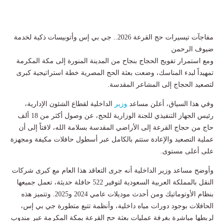
مفاجآت تيسيرات حج القرعة 2026.. جي بي إس وأتوبيسات ذكية لخدمة
ضيوف الرحمن
ومع استمرار تفويج الحجاج بنجاح من المدينة المنورة إلى مكة المكرمة
تمهيداً لبدء المناسك، وضعت بعثة الحج المصرية خطة استراتيجية كبرى
لتصعيد الحجاج إلى المشاعر المقدسة.
وفي هذا السياق، أعلن مساعد
وزير
الداخلية لقطاع الشئون الإدارية،
رئيس الجهاز التنفيذي للجنة الوزارية للحج، عن وصول أكثر من 18 ألف
حاج من حجاج القرعة إلى الأراضي المقدسة بسلامة الله، لافتاً إلى أن
عملية التصعيد والإعادة ستتم بالكامل عبر أسطول حافلات مكيفة ومجهزة
على أعلى مستوى.
وأوضح مساعد وزير الداخلية أنه جرى التعاقد هذا العام مع كبرى شركات
النقل بالمملكة العربية السعودية لتوفير 522 حافلة حديثة، تعمل جميعها
بنظام الأوتوماتيك ومن أحدث موديلات عامي 2024 و2025. وتتميز هذه
الحافلات بوجود دورات مياه داخلية، وأنظمة تتبع متطورة جي بي إس،
لربطها مباشرة بغرفة عمليات بعثة حج القرعة بمكة المكرمة عبر مندوب