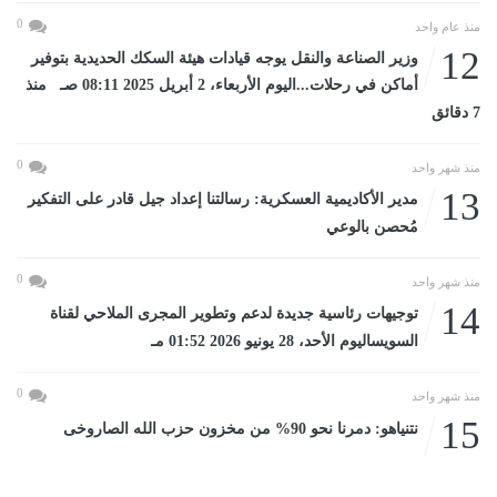
0
منذ عام واحد
12
وزير الصناعة والنقل يوجه قيادات هيئة السكك الحديدية بتوفير
أماكن في رحلات...اليوم الأربعاء، 2 أبريل 2025 08:11 صـ منذ
7 دقائق
0
منذ شهر واحد
13
مدير الأكاديمية العسكرية: رسالتنا إعداد جيل قادر على التفكير
مُحصن بالوعي
0
منذ شهر واحد
14
توجيهات رئاسية جديدة لدعم وتطوير المجرى الملاحي لقناة
السويساليوم الأحد، 28 يونيو 2026 01:52 مـ
0
منذ شهر واحد
15
نتنياهو: دمرنا نحو 90% من مخزون حزب الله الصاروخى