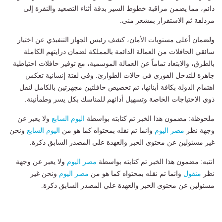
دائم، مما يضمن مراقبة خطوط السير بدقة أثناء التصعيد والنفرة إلى
مزدلفة ثم الاستقرار بمشعر منى.
ولضمان أعلى مستويات الأمان، كشف رئيس الجهاز التنفيذي عن اختيار
سائقي الحافلات من العمالة الدائمة بالمملكة لضمان درايتهم الكاملة
بالطرق، والابتعاد تماماً عن العمالة الموسمية، مع توفير حافلات احتياطية
جاهزة للتدخل الفوري في حالات الطوارئ. وفي لفتة إنسانية تعكس
اهتمام الدولة بكافة أبنائها، تم تخصيص حافلتين مجهزتين بالكامل لنقل
ذوي الاحتياجات الخاصة وتسهيل أدائهم للمناسك بكل يسر وطمأنينة.
ملحوظة: مضمون هذا الخبر تم كتابته بواسطة
اليوم السابع
ولا يعبر عن
وجهة نظر
مصر اليوم
وانما تم نقله بمحتواه كما هو من
اليوم السابع
ونحن
غير مسئولين عن محتوى الخبر والعهدة علي المصدر السابق ذكرة.
انتبه: مضمون هذا الخبر تم كتابته بواسطة
مصر اليوم
ولا يعبر عن وجهة
نظر
منقول
وانما تم نقله بمحتواه كما هو من
مصر اليوم
ونحن غير
مسئولين عن محتوى الخبر والعهدة علي المصدر السابق ذكرة.