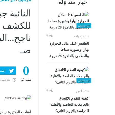
الارشيف
/
غير مصنف
أخبار متداوَلة
النائبة ج
للكشف ال
غير مصنف
0
منذ عام واحد
الطقس غدا.. مائل للحرارة
صـ
نهارا وشبورة صباحا
والعظمى بالقاهرة 28 درجة
0
إنشر ف
مشاركة
منذ شهري
غير مصنف
0
منذ 7 أشهر
كيفية التقدم للالتحاق
بالجامعات الخاصة والأهلية
للدراسة بالتيرم الثانى؟
أشادت الدكتورة جيلان