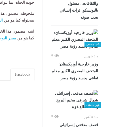
جودة الحياة، بما يتو
والثقافات.. مسئول
باليونسكو: تراث إنساني
ملحوظة: مضمون هذا ا
يجب صونه
بمحتواه كما هو من
ال
انتبه: مضمون هذا الخ
كما هو من
مصر اليوم
غير مصنف
0
منذ شهرين
وزير خارجية أوزبكستان:
المتحف المصري الكبير معلم
Facebook
ثقافي يجسد رؤية مصر
غير مصنف
0
منذ 8 أشهر
قصف مدفعى إسرائيلى