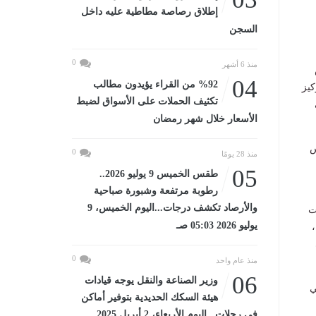
إطلاق رصاصة مطاطية عليه داخل
السجن
0
منذ 6 أشهر
04
%92 من القراء يؤيدون مطالب
كيز
تكثيف الحملات على الأسواق لضبط
الأسعار خلال شهر رمضان
س
0
منذ 28 يومًا
05
طقس الخميس 9 يوليو 2026..
رطوبة مرتفعة وشبورة صباحية
والأرصاد تكشف درجات...اليوم الخميس، 9
ت
يوليو 2026 05:03 صـ
0
منذ عام واحد
06
وزير الصناعة والنقل يوجه قيادات
ي
هيئة السكك الحديدية بتوفير أماكن
في رحلات...اليوم الأربعاء، 2 أبريل 2025