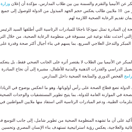
ر عن الأنيميا والتقزم والسمنة بين بين طلاب المدارس، مؤكدة أن إعلان
وزارة
عن فحص أكثر من 10 ملايين طالب يعكس حجم الجهد المبذول من الدولة للوصول إلى جميع
ان تقديم الرعاية الصحية اللازمة لهم.
إن المبادرة تمثل نموذجًا ناجحًا للمبادرات الرئاسية التي أطلقها السيد الرئيس
التي أحدثت نقلة نوعية غير مسبوقة في منظومة الرعاية الصحية، من خلال التر
مبكر والتدخل العلاجي السريع، بما يسهم في بناء أجيال أكثر صحة وقدرة على
بكر عن الأنيميا بين الطلاب لا يقتصر أثره على الجانب الصحي فقط، بل ينعك
صيل الدراسي والقدرات الذهنية والبدنية للأطفال، مشيرة إلى أن نجاح المبادرة
رامج
الفحص الدوري والمتابعة الصحية داخل المدارس.
 الدولة تضع قطاع الصحة على رأس أولوياتها، وهو ما انعكس بوضوح في الزيادا
صحة في الموازنة العامة للدولة، بما يتيح تطوير المستشفيات والوحدات الصحية،
لزمات الطبية، ودعم المبادرات الرئاسية التي استفاد منها ملايين المواطنين في
تأكيد على أن ما تشهده المنظومة الصحية من تطوير شامل، إلى جانب التوسع ف
قائية والعلاجية، يعكس رؤية استراتيجية تستهدف بناء الإنسان المصري وتحسين