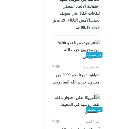
احتفالية الاتحاد المحلي
لنقابات عُمّال بني سويف
بعيد...الأمس الثلاثاء، 19 مايو
2026 08:19 مـ
غير مصنف
0
منذ شهر واحد
نتنياهو: دمرنا نحو 90% من
مخزون حزب الله الصاروخى
غير مصنف
0
منذ 7 أشهر