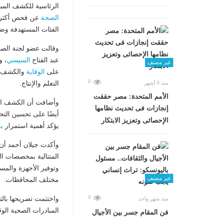
الرئاسية للكشف المبك
الصحة
الفئات المستهدفة وضم
وقالت عضو لجنة الصحة 
عبد الفتاح
السيسي
، و
غير مصنف
على
الوقاية
والكشف ال
0
التعلم والإنتاج.
منذ 9 أشهر
الأمم المتحدة: مصر حققت
وأضافت أن الكشف الم
إنجازات فى تحديث نظامها
أيضًا على تحسين التح
الإحصائى وتعزيز الابتكار
يؤكد أهمية استمرار
ب
وأكدت جيلان أحمد أن
المتتالية بمخصصات ال
وتوفير الأجهزة والمست
غير مصنف
مختلف المحافظات.
0
واختتمت تصريحها بال
منذ شهر واحد
المبادرات الصحية الو
فن المقام جسر بين الأجيال