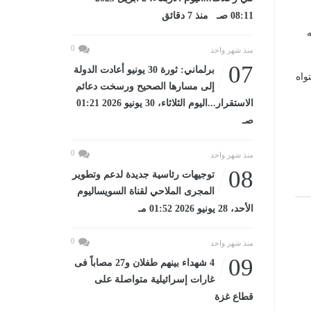
08:11 صـ منذ 7 دقائق
ه
0
منذ شهر واحد
07
برلماني: ثورة 30 يونيو أعادت الدولة
واه
إلى مسارها الصحيح ورسخت دعائم
الاستقرار...اليوم الثلاثاء، 30 يونيو 2026 01:21
صـ
0
منذ شهر واحد
08
توجيهات رئاسية جديدة لدعم وتطوير
المجرى الملاحي لقناة السويساليوم
الأحد، 28 يونيو 2026 01:52 مـ
0
منذ شهر واحد
09
4 شهداء بينهم طفلان و27 مصاباً فى
غارات إسرائيلية متواصلة على
قطاع غزة