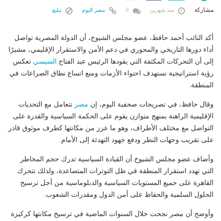
مشاركة
منذ شهرين
0
مصر اليوم
تبليغ
أكد النائب أحمد حافظ، عضو مجلس الشيوخ، أن الدولة المصرية تواصل
أداء دورها التاريخي والمحوري في دعم الأمن والاستقرار الإقليمي، مشيرًا
إلى أن التحركات المكثفة التي يقودها الرئيس عبد الفتاح
السيسي
تعكس
رؤية استراتيجية تستهدف احتواء الأزمات ومنع اتساع نطاق الصراعات في
المنطقة.
وقال حافظ، في تصريحات صحفية اليوم، إن
مصر
تتعامل مع التحديات
الإقليمية الراهنة بمنهج متوازن يقوم على الحكمة السياسية والقدرة على
التواصل مع مختلف الأطراف، وهو ما عزز من مكانتها كطرف موثوق قادر
على تقريب وجهات النظر ودفع جهود التهدئة إلى الأمام.
وأضاف عضو مجلس الشيوخ أن القيادة السياسية تدرك حجم المخاطر
التي تهدد استقرار المنطقة في ظل التوترات المتصاعدة، ولذلك تتحرك
القاهرة على جميع المستويات السياسية والدبلوماسية من أجل ترسيخ
الحلول السلمية والحفاظ على أمن الدول ومقدرات الشعوب.
وأوضح أن مصر نجحت خلال السنوات الماضية في ترسيخ مكانتها كركيزة