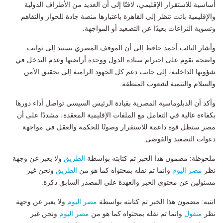
أساسية للاستقرار الإقليمي، لافتًا إلى أن العديد من الأطراف الدولية
والإقليمية باتت تنظر إلى القاهرة باعتبارها منصة جادة للحوار والتفاهم
وتسوية النزاعات بعيدًا عن التصعيد أو المواجهة.
وأشار النائب أحمد حافظ إلى أن الموقف المصري يستند إلى ثوابت
واضحة تقوم على احترام سيادة الدول ووحدة أراضيها وعدم التدخل في
شؤونها الداخلية، إلى جانب دعم كل الجهود الرامية إلى تحقيق الأمن
والسلام والتنمية لشعوب المنطقة.
وأكد أن الدبلوماسية المصرية بقيادة الرئيس السيسي تواصل أداء دورها
بكفاءة عالية في التعامل مع الملفات الإقليمية المعقدة، مشددًا على أن
مصر ستظل قوة داعمة للاستقرار وصوتًا للحكمة والعقل في مواجهة
دعوات التصعيد والفوضى.
ملحوظة: مضمون هذا الخبر تم كتابته بواسطة
الطريق
ولا يعبر عن وجهة
نظر
مصر اليوم
وانما تم نقله بمحتواه كما هو من
الطريق
ونحن غير
مسئولين عن محتوى الخبر والعهدة علي المصدر السابق ذكرة.
انتبه: مضمون هذا الخبر تم كتابته بواسطة
مصر اليوم
ولا يعبر عن وجهة
نظر
منقول
وانما تم نقله بمحتواه كما هو من
مصر اليوم
ونحن غير