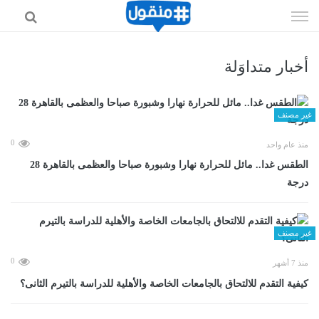
إذهب
الى
المحتوى
أخبار متداوَلة
غير مصنف
0
منذ عام واحد
الطقس غدا.. مائل للحرارة نهارا وشبورة صباحا والعظمى بالقاهرة 28
درجة
غير مصنف
0
منذ 7 أشهر
كيفية التقدم للالتحاق بالجامعات الخاصة والأهلية للدراسة بالتيرم الثانى؟