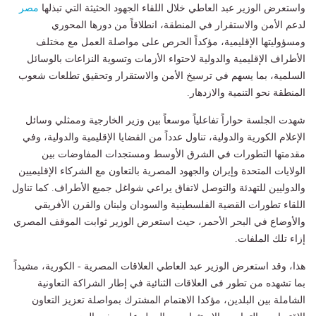
واستعرض الوزير عبد العاطي خلال اللقاء الجهود الحثيثة التي تبذلها
مصر
لدعم الأمن والاستقرار في المنطقة، انطلاقاً من دورها المحوري
ومسؤوليتها الإقليمية، مؤكداً الحرص على مواصلة العمل مع مختلف
الأطراف الإقليمية والدولية لاحتواء الأزمات وتسوية النزاعات بالوسائل
السلمية، بما يسهم في ترسيخ الأمن والاستقرار وتحقيق تطلعات شعوب
المنطقة نحو التنمية والازدهار.
شهدت الجلسة حواراً تفاعلياً موسعاً بين وزير الخارجية وممثلي وسائل
الإعلام الكورية والدولية، تناول عدداً من القضايا الإقليمية والدولية، وفي
مقدمتها التطورات في الشرق الأوسط ومستجدات المفاوضات بين
الولايات المتحدة وإيران والجهود المصرية بالتعاون مع الشركاء الإقليميين
والدوليين للتهدئة والتوصل لاتفاق يراعي شواغل جميع الأطراف. كما تناول
اللقاء تطورات القضية الفلسطينية والسودان ولبنان والقرن الأفريقي
والأوضاع في البحر الأحمر، حيث استعرض الوزير ثوابت الموقف المصري
إزاء تلك الملفات.
هذا، وقد استعرض الوزير عبد العاطي العلاقات المصرية - الكورية، مشيداً
بما تشهده من تطور فى العلاقات الثنائية في إطار الشراكة التعاونية
الشاملة بين البلدين، مؤكدا الاهتمام المشترك بمواصلة تعزيز التعاون