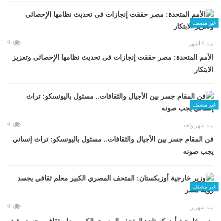
غير مصنف
0
منذ 9 أشهر
الأمم المتحدة: مصر حققت إنجازات فى تحديث نظامها الإحصائى وتعزيز
الابتكار
غير مصنف
0
منذ شهر واحد
فن المقام جسر بين الأجيال والثقافات.. مسئول باليونسكو: تراث إنساني
يجب صونه
غير مصنف
0
منذ شهرين