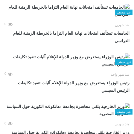
غير مصنف
0
منذ شهرين
الجامعات تستأنف امتحانات نهاية العام التزاما بالخريطة الزمنية للعام
الدراسى
غير مصنف
0
منذ شهر واحد
رئيس الوزراء يستعرض مع وزير الدولة للإعلام آليات تنفيذ تكليفات
الرئيس السيسي
غير مصنف
0
منذ شهرين
وزير الخارجية يلقى محاضرة بجامعة «هانكوك» الكورية حول السياسة