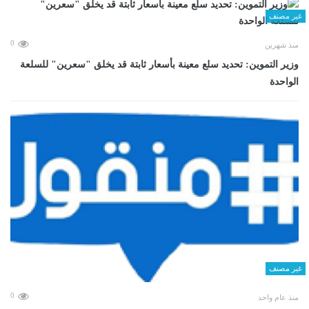
غير مصنف
0
منذ شهرين
وزير التموين: تحديد سلع معينة بأسعار ثابتة قد يخلق "سعرين" للسلعة
الواحدة
غير مصنف
0
منذ عام واحد