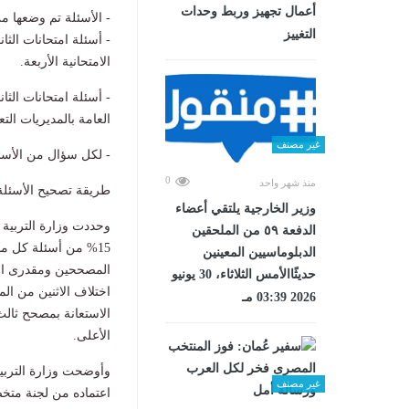
أعمال تجهيز وربط وحدات
- الأسئلة تم وضعها من
التغييز
- أسئلة امتحانات الثا
الامتحانية الأربعة.
- أسئلة امتحانات الثا
العامة بالمديريات التع
غير مصنف
- لكل سؤال من الأسئلة الاختيارية 4 بدائل فقط يختار ال
0
منذ شهر واحد
طريقة تصحيح الأسئلة ا
وزير الخارجية يلتقي أعضاء
الدفعة ٥٩ من الملحقين
15% من أسئلة كل ما
الدبلوماسيين المعينين
حديثًاالأمس الثلاثاء، 30 يونيو
اختلاف الاثنين من ا
2026 03:39 مـ
الاستعانة بمصحح ثال
الأعلى.
وأوضحت وزارة التربية 
غير مصنف
اعتماده من لجنة متخص