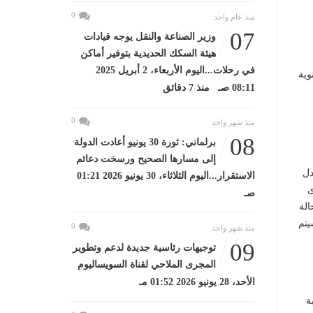
0
منذ عام واحد
07
وزير الصناعة والنقل يوجه قيادات
هيئة السكك الحديدية بتوفير أماكن
في رحلات...اليوم الأربعاء، 2 أبريل 2025
وية
08:11 صـ منذ 7 دقائق
0
منذ شهر واحد
08
برلماني: ثورة 30 يونيو أعادت الدولة
إلى مسارها الصحيح ورسخت دعائم
عامة 2026 والتى تعادل
الاستقرار...اليوم الثلاثاء، 30 يونيو 2026 01:21
ى
صـ
ححين، وفى حالة
يتم
0
منذ شهر واحد
09
توجيهات رئاسية جديدة لدعم وتطوير
المجرى الملاحي لقناة السويساليوم
الأحد، 28 يونيو 2026 01:52 مـ
ة