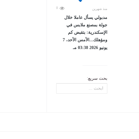
0
منذ شهرين
مدبولي يسأل عاملا خلال
جولة بمصنع ملابس في
الإسكندرية: بتقبض كم
ومؤهلك...الأمس الأحد، 7
يونيو 2026 03:38 مـ
بحث سريع: