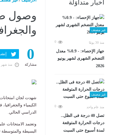
الارشيف
/
غير مصنف
أخبار متداوَلة
وصول صنا
والجغرافي
غير مصنف
0
منذ 30 يومًا
0
جهاز الإحصاء: - 0.9% معدل
إنشر ف
التضخم الشهرى لشهر يونيو
مشاركة
منذ شهر 
2026
غير مصنف
شهدت لجان امتحانات
الكيمياء والجغرافيا، ف
0
منذ عام واحد
الدراسي الحالي.
تصل 40 درجة فى الظل..
درجات الحرارة المتوقعة
وتعتمد الامتحانات عل
لمدة أسبوع حتى السبت