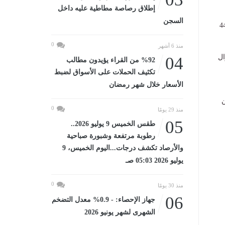
إطلاق رصاصة مطاطية عليه داخل
السجن
ة الكيمياء، يتكون من 46 سؤالًا، منها 2 سؤال مقالي و44
0
منذ 6 أشهر
سؤالًا، منها 2 سؤال مقالي و44 سؤال
04
%92 من القراء يؤيدون مطالب
تكثيف الحملات على الأسواق لضبط
الأسعار خلال شهر رمضان
ن
0
منذ 29 يومًا
05
طقس الخميس 9 يوليو 2026..
رطوبة مرتفعة وشبورة صباحية
والأرصاد تكشف درجات...اليوم الخميس، 9
يوليو 2026 05:03 صـ
0
منذ 30 يومًا
06
جهاز الإحصاء: - 0.9% معدل التضخم
الشهرى لشهر يونيو 2026