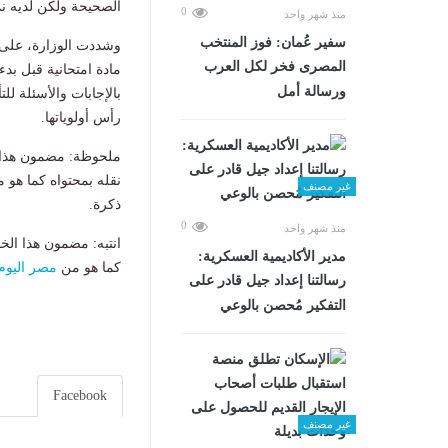
الصحيحة ولكن لديه نم
0
منذ شهر واحد
سفير عُمان: فوز المنتخب
وشددت الوزارة، على أ
المصرى فخر لكل العرب
مادة امتحانية قبل بد
ورسالة أمل
بالإجابات والأسئلة ل
رأس أولوياتها.
ملحوظة: مضمون هذا ا
نقله بمحتواه كما هو 
غير مصنف
ذكرة.
0
منذ شهر واحد
انتبه: مضمون هذا الخ
مدير الأكاديمية العسكرية:
كما هو من
مصر اليوم
رسالتنا إعداد جيل قادر على
التفكير مُحصن بالوعي
Facebook
غير مصنف