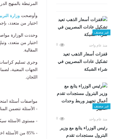
المرتبطة بالمنهج الدر
وأوضحت
وزارة التربي
اختيار من متعدد، بإجمالي 60 درجة، 56 درجة للاختيار من متعدد و4 درجات ل
غير مصنف
0
منذ عام واحد
المقالية.
قفزات أسعار الذهب تعيد
تشكيل عادات المصريين في
وجرى تسليم كراسات ا
شراء الشبكة
الجهات المعنية، لضما
اللجان.
مواصفات أسئلة امتحانات 
غير مصنف
- الأسئلة تتضمن المن
0
منذ عام واحد
- مستوى الأسئلة سيكون بواقع 70% للمستويات المعرفية البسي
رئيس الوزراء يتابع مع وزير
- 85% من الأسئلة اختيار من متعدد و15% مقالى.
البترول مستجدات تقدم