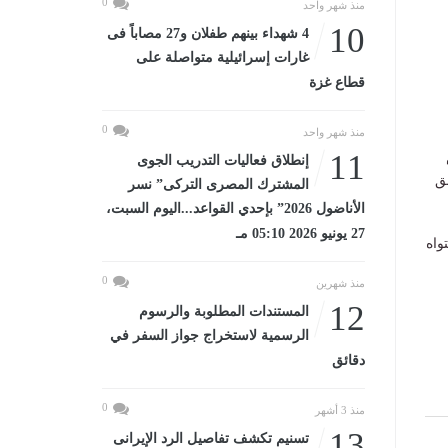
0
منذ شهر واحد
10
4 شهداء بينهم طفلان و27 مصاباً فى
غارات إسرائيلية متواصلة على
قطاع غزة
0
منذ شهر واحد
11
إنطلاق فعاليات التدريب الجوى
ق
المشترك المصرى التركى” نسر
الأناضول 2026” بإحدي القواعد...اليوم السبت،
27 يونيو 2026 05:10 مـ
واه
0
منذ شهرين
12
المستندات المطلوبة والرسوم
الرسمية لاستخراج جواز السفر في
دقائق
0
منذ 3 أشهر
13
تسنيم تكشف تفاصيل الرد الإيرانى