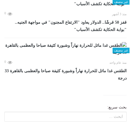
غير مصنف
0
منذ 3 أشهر
قفز 50 قرشًا.. الدولار يعاود "الارتفاع المجنون" في مواجهة الجنيه..
"بوابة الحكاية تكشف الأسباب"
غير مصنف
0
منذ عام واحد
الطقس غدا مائل للحرارة نهاراً وشبورة كثيفة صباحا والعظمى بالقاهرة 33
درجة
بحث سريع: