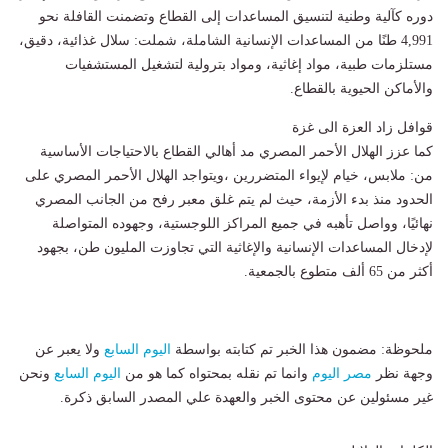
دوره كآلية وطنية لتنسيق المساعدات إلى القطاع وتضمنت القافلة نحو
4,991 طنًا من المساعدات الإنسانية الشاملة، شملت: سلال غذائية، دقيق،
مستلزمات طبية، مواد إغاثية، ومواد بترولية لتشغيل المستشفيات
والأماكن الحيوية بالقطاع.
قوافل زاد العزة الى غزة
كما عزز الهلال الأحمر المصري مد أهالي القطاع بالاحتياجات الأساسية
من: ملابس، خيام لإيواء المتضررين ،ويتواجد الهلال الأحمر المصري على
الحدود منذ بدء الأزمة، حيث لم يتم غلق معبر رفح من الجانب المصري
نهائيًا، وواصل تأهبه في جميع المراكز اللوجستية، وجهوده المتواصلة
لإدخال المساعدات الإنسانية والإغاثية التي تجاوزت المليون طن، بجهود
أكثر من 65 ألف متطوع بالجمعية.
ملحوظة: مضمون هذا الخبر تم كتابته بواسطة
اليوم السابع
ولا يعبر عن
وجهة نظر
مصر اليوم
وانما تم نقله بمحتواه كما هو من
اليوم السابع
ونحن
غير مسئولين عن محتوى الخبر والعهدة علي المصدر السابق ذكرة.