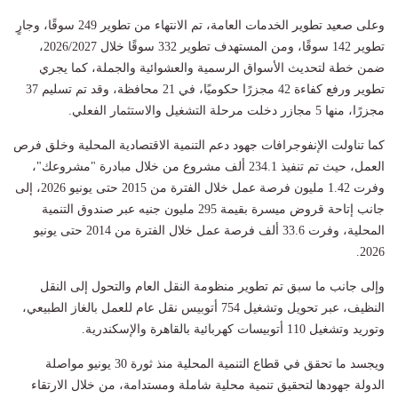
وعلى صعيد تطوير الخدمات العامة، تم الانتهاء من تطوير 249 سوقًا، وجارٍ
تطوير 142 سوقًا، ومن المستهدف تطوير 332 سوقًا خلال 2026/2027،
ضمن خطة لتحديث الأسواق الرسمية والعشوائية والجملة، كما يجري
تطوير ورفع كفاءة 42 مجزرًا حكوميًا، في 21 محافظة، وقد تم تسليم 37
مجزرًا، منها 5 مجازر دخلت مرحلة التشغيل والاستثمار الفعلي.
كما تناولت الإنفوجرافات جهود دعم التنمية الاقتصادية المحلية وخلق فرص
العمل، حيث تم تنفيذ 234.1 ألف مشروع من خلال مبادرة "مشروعك"،
وفرت 1.42 مليون فرصة عمل خلال الفترة من 2015 حتى يونيو 2026، إلى
جانب إتاحة قروض ميسرة بقيمة 295 مليون جنيه عبر صندوق التنمية
المحلية، وفرت 33.6 ألف فرصة عمل خلال الفترة من 2014 حتى يونيو
2026.
وإلى جانب ما سبق تم تطوير منظومة النقل العام والتحول إلى النقل
النظيف، عبر تحويل وتشغيل 754 أتوبيس نقل عام للعمل بالغاز الطبيعي،
وتوريد وتشغيل 110 أتوبيسات كهربائية بالقاهرة والإسكندرية.
ويجسد ما تحقق في قطاع التنمية المحلية منذ ثورة 30 يونيو مواصلة
الدولة جهودها لتحقيق تنمية محلية شاملة ومستدامة، من خلال الارتقاء