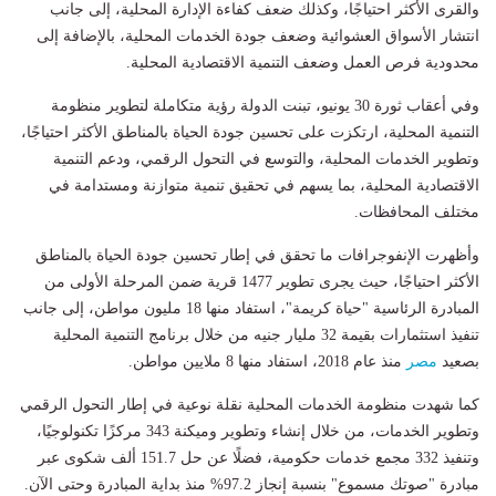
والقرى الأكثر احتياجًا، وكذلك ضعف كفاءة الإدارة المحلية، إلى جانب
انتشار الأسواق العشوائية وضعف جودة الخدمات المحلية، بالإضافة إلى
محدودية فرص العمل وضعف التنمية الاقتصادية المحلية.
وفي أعقاب ثورة 30 يونيو، تبنت الدولة رؤية متكاملة لتطوير منظومة
التنمية المحلية، ارتكزت على تحسين جودة الحياة بالمناطق الأكثر احتياجًا،
وتطوير الخدمات المحلية، والتوسع في التحول الرقمي، ودعم التنمية
الاقتصادية المحلية، بما يسهم في تحقيق تنمية متوازنة ومستدامة في
مختلف المحافظات.
وأظهرت الإنفوجرافات ما تحقق في إطار تحسين جودة الحياة بالمناطق
الأكثر احتياجًا، حيث يجرى تطوير 1477 قرية ضمن المرحلة الأولى من
المبادرة الرئاسية "حياة كريمة"، استفاد منها 18 مليون مواطن، إلى جانب
تنفيذ استثمارات بقيمة 32 مليار جنيه من خلال برنامج التنمية المحلية
بصعيد
مصر
منذ عام 2018، استفاد منها 8 ملايين مواطن.
كما شهدت منظومة الخدمات المحلية نقلة نوعية في إطار التحول الرقمي
وتطوير الخدمات، من خلال إنشاء وتطوير وميكنة 343 مركزًا تكنولوجيًا،
وتنفيذ 332 مجمع خدمات حكومية، فضلًا عن حل 151.7 ألف شكوى عبر
مبادرة "صوتك مسموع" بنسبة إنجاز 97.2% منذ بداية المبادرة وحتى الآن.