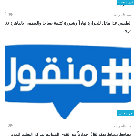
غير مصنف
0
منذ عام واحد
الطقس غدا مائل للحرارة نهاراً وشبورة كثيفة صباحا والعظمى بالقاهرة 33
درجة
غير مصنف
0
منذ عام واحد
محافظ دمياط يعقد لقاءًا حوارياً مع القوى الشبابية بمركز التعليم المدنى