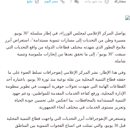
مشاركة
منذ شهر واحد
0
مصر اليوم
تبليغ
يواصل المركز الإعلامي لمجلس الوزراء، في إطار سلسلة "30 يونيو..
مسيرة وطن من التحديات إلى مسارات تنموية مستدامة"، استعراض أبرز
ملامح التطور الذي شهدته مختلف قطاعات الدولة من واقع التحديات التي
سبقت "30 يونيو"، إلى ما تحقق بعدها من إنجازات ملموسة وتنمية
شاملة.
وفي هذا الإطار، نشر المركز الإعلامي إنفوجرافات تسلط الضوء على ما
حققه قطاع التنمية المحلية من نقلة نوعية منذ ثورة 30 يونيو، باعتباره أحد
القطاعات الهامة التي شهدت تحولات جوهرية أسهمت في تطوير منظومة
الإدارة المحلية، ورفع كفاءة الخدمات المقدمة للمواطنين، ودعم جهود
التنمية المستدامة بالمحافظات، بما انعكس على تحسين جودة الحياة
وتعزيز مستوى الخدمات في مختلف أنحاء الجمهورية.
وتستعرض الإنفوجرافات أبرز التحديات التي واجهت قطاع التنمية المحلية
قبل 30 يونيو، والتي تمثلت في اتساع الفجوات التنموية بين المناطق