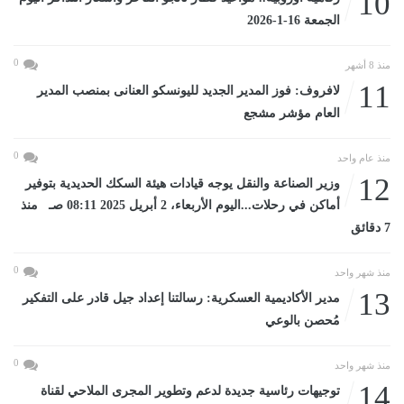
10
الجمعة 16-1-2026
0
منذ 8 أشهر
11
لافروف: فوز المدير الجديد لليونسكو العنانى بمنصب المدير
العام مؤشر مشجع
0
منذ عام واحد
12
وزير الصناعة والنقل يوجه قيادات هيئة السكك الحديدية بتوفير
أماكن في رحلات...اليوم الأربعاء، 2 أبريل 2025 08:11 صـ منذ
7 دقائق
0
منذ شهر واحد
13
مدير الأكاديمية العسكرية: رسالتنا إعداد جيل قادر على التفكير
مُحصن بالوعي
0
منذ شهر واحد
14
توجيهات رئاسية جديدة لدعم وتطوير المجرى الملاحي لقناة