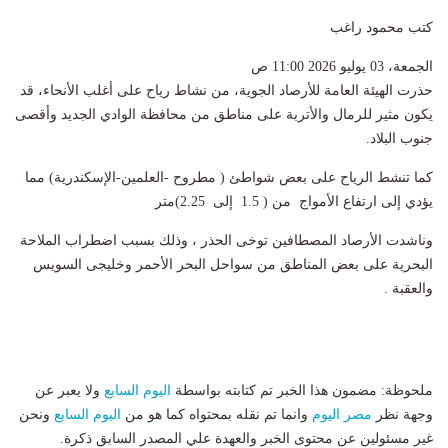
كتب محمود راغب
الجمعة، 03 يوليو 2026 11:00 ص
حذرت الهيئة العامة للأرصاد الجوية، من نشاط رياح على أغلب الأنحاء، قد
يكون مثير للرمال والأتربة على مناطق من محافظة الوادي الجديد وأقصى
جنوب البلاد.
كما تنشط الرياح على بعض شواطئ ( مطروح -العلمين-الإسكندرية) مما
يؤدي إلى ارتفاع الأمواج من ( 1.5 إلى 2.25)متر
وناشدت الأرصاد المصطافين توخى الحذر ، وذلك بسبب اضطراب الملاحة
البحرية على بعض المناطق من سواحل البحر الأحمر وخليجى السويس
والعقبة .
ملحوظة: مضمون هذا الخبر تم كتابته بواسطة
اليوم السابع
ولا يعبر عن
وجهة نظر
مصر اليوم
وانما تم نقله بمحتواه كما هو من
اليوم السابع
ونحن
غير مسئولين عن محتوى الخبر والعهدة علي المصدر السابق ذكرة.