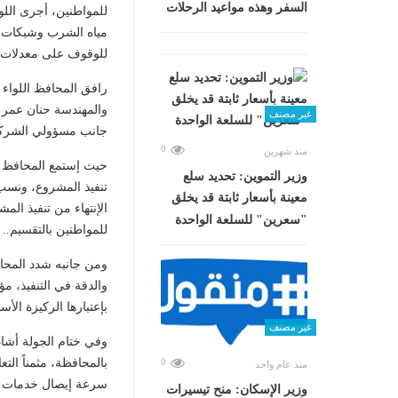
السفر وهذه مواعيد الرحلات
للمواطنين، أجرى الل
مياه الشرب وشبكات إ
للوقوف على معدلات ال
رافق المحافظ اللواء 
والمهندسة حنان عمر
غير مصنف
جانب مسؤولي الشركة 
0
منذ شهرين
حيث إستمع المحافظ
وزير التموين: تحديد سلع
تنفيذ المشروع، ونسب 
معينة بأسعار ثابتة قد يخلق
الإنتهاء من تنفيذ ال
"سعرين" للسلعة الواحدة
للمواطنين بالتقسيم..
ومن جانبه شدد المحاف
والدقة في التنفيذ، مؤ
بإعتبارها الركيزة الأ
غير مصنف
وفي ختام الجولة أشا
بالمحافظة، مثمناً الت
0
منذ عام واحد
سرعة إيصال خدمات مي
وزير الإسكان: منح تيسيرات