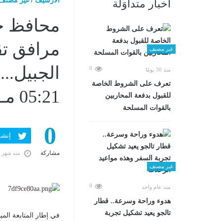
الارشيف
/
غير مصنف
أخبار متداوَلة
محافظ جن
مرافق تق
غير مصنف
0
منذ 30 يومًا
تعرف على الشروط الخاصة
05:21 مـ
للقبول بدفعة المحاربين
بالقوات المسلحة
0
إنشر ف
مشاركة
منذ شهر 
غير مصنف
0
منذ عام واحد
هدوء وراحة وسرعة.. قطار
تالجو يعيد تشكيل تجربة
في إطار المتابعة الم