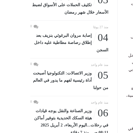
ت
تكثيف الحملات على الأسواق لضبط
الأسعار خلال شهر رمضان
0
منذ 27 يومًا
04
إصابة مروان البرغوثي بنزيف بعد
ى
إطلاق رصاصة مطاطية عليه داخل
السجن
حل
0
منذ عام واحد
حي
05
وزير الاتصالات: التكنولوجيا أصبحت
أداة رئيسية لفهم ما يدور في العالم
من حولنا
ية،
0
منذ عام واحد
06
وزير الصناعة والنقل يوجه قيادات
هيئة السكك الحديدية بتوفير أماكن
في رحلات...اليوم الأربعاء، 2 أبريل 2025
في
08:11 صـ منذ 7 دقائق