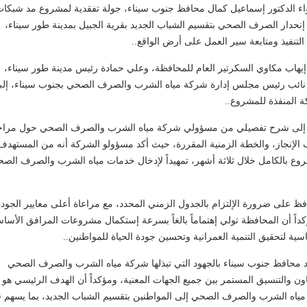
واء الدكتور إسماعيل كمال محافظ جنوب سيناء، جولة تفقدية لمشروع مد شبكا
نحدار الصرف الصحي بتقسيم الشباب الجديد بقرية الجبيل بمدينة طور سيناء،
تنفيذ ومتابعة سير العمل على أرض الواقع..
إيهاب مكاوي السكرتير العام للمحافظة، وعلي حمادة رئيس مدينة طور سيناء،
 نائب رئيس مجلس إدارة شركة مياه الشرب والصرف الصحي بجنوب سيناء، إل
المنفذة للمشروع..
 إلى شرح تفصيلي من مسؤولي شركة مياه الشرب والصرف الصحي حول مرا
الإنجاز، والخطة الزمنية المقررة، حيث أكد مسؤولو الشركة أنه من المستهدف
مشروع بالكامل خلال ثلاثة أشهر، تمهيداً لإدخال خدمات مياه الشرب والصرف الص
ظ على ضرورة الإلتزام بالجدول الزمني المحدد، مع مراعاة أعلى معايير الجودة
كداً أن المحافظة تولي إهتماماً بالغاً بسرعة إستكمال مشروعات المرافق الأساس
ساسية لتحقيق التنمية العمرانية وتحسين جودة الحياة للمواطنين..
د محافظ جنوب سيناء بالجهود التي تبذلها شركة مياه الشرب والصرف الصحي
عاون والتنسيق المستمر بين جميع الجهات المعنية، ومؤكداً أن الهدف الرئيسي هو
اه الشرب والصرف الصحي إلى المواطنين بتقسيم الشباب الجديد، بما يسهم 