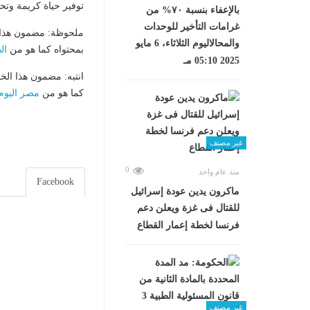
توفير حياة كريمة وتحق
بالإعفاء بنسبة ٧٠% من
غرامات التأخير للوحدات
ملحوظة: مضمون هذا ا
والمحالاليوم الثلاثاء، 6 مايو
بمحتواه كما هو من
ال
2025 05:10 مـ
انتبه: مضمون هذا الخ
كما هو من
مصر اليوم
غير مصنف
0
منذ عام واحد
Facebook
ماكرون يدين عودة إسرائيل
للقتال فى غزة ويعلن دعم
فرنسا لخطة إعمار القطاع
غير مصنف