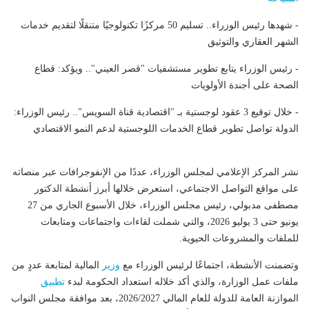
- شهدها رئيس الوزراء.. تسليم 50 مركزًا تكنولوجيًا متنقلًا لتقديم خدمات
الشهر العقاري والتوثيق
- رئيس الوزراء يتابع تطوير مستشفيات "قصر العيني".. ويؤكد: قطاع
الصحة على أجندة الأولويات
- خلال توقيع 3 عقود لوجستية بـ "اقتصادية قناة السويس".. رئيس الوزراء:
الدولة تواصل تطوير قطاع الخدمات اللوجستية لدعم النمو الاقتصادي
نشر المركز الإعلامي لمجلس الوزراء، عددًا من الإنفوجرافات عبر منصاته
على مواقع التواصل الاجتماعي، استعرض خلالها أبرز أنشطة الدكتور
مصطفى مدبولي، رئيس مجلس الوزراء، خلال الأسبوع الجاري من 27
يونيو حتى 3 يوليو 2026، والتي شملت لقاءات واجتماعات ومتابعات
للملفات والمشروعات الحيوية.
وتضمنت الأنشطة، اجتماعًا لرئيس الوزراء مع
وزير
المالية لمتابعة عددٍ من
ملفات عمل الوزارة، والذي أكد خلاله استعداد الحكومة لبدء
تطبيق
الموازنة العامة للدولة للعام المالي 2026/2027، بعد موافقة مجلس النواب