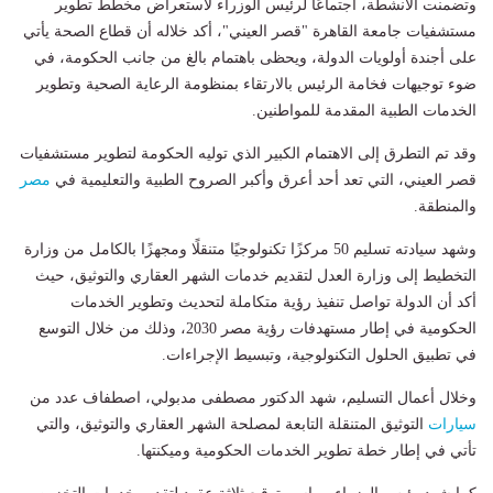
وتضمنت الأنشطة، اجتماعًا لرئيس الوزراء لاستعراض مخطط تطوير
مستشفيات جامعة القاهرة "قصر العيني"، أكد خلاله أن قطاع الصحة يأتي
على أجندة أولويات الدولة، ويحظى باهتمام بالغ من جانب الحكومة، في
ضوء توجيهات فخامة الرئيس بالارتقاء بمنظومة الرعاية الصحية وتطوير
الخدمات الطبية المقدمة للمواطنين.
وقد تم التطرق إلى الاهتمام الكبير الذي توليه الحكومة لتطوير مستشفيات
قصر العيني، التي تعد أحد أعرق وأكبر الصروح الطبية والتعليمية في
مصر
والمنطقة.
وشهد سيادته تسليم 50 مركزًا تكنولوجيًا متنقلًا ومجهزًا بالكامل من وزارة
التخطيط إلى وزارة العدل لتقديم خدمات الشهر العقاري والتوثيق، حيث
أكد أن الدولة تواصل تنفيذ رؤية متكاملة لتحديث وتطوير الخدمات
الحكومية في إطار مستهدفات رؤية مصر 2030، وذلك من خلال التوسع
في تطبيق الحلول التكنولوجية، وتبسيط الإجراءات.
وخلال أعمال التسليم، شهد الدكتور مصطفى مدبولي، اصطفاف عدد من
سيارات
التوثيق المتنقلة التابعة لمصلحة الشهر العقاري والتوثيق، والتي
تأتي في إطار خطة تطوير الخدمات الحكومية وميكنتها.