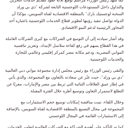
كما شهد رئيس الوزراء مراسم توقيع ثلاثة عقود لتقديم خدمات التخزين
والتداول داخل المستودعات اللوجستية التابعة لشركة "دي بي ورلد
السخنة لوجستيك بارك" بالمنطقة الاقتصادية لقناة السويس، مؤكدًا أن
الدولة تواصل تنفيذ رؤيتها لتطوير قطاع الخدمات اللوجستية باعتباره أحد
المحاور الرئيسية لدعم النمو الاقتصادي.
وقد أشار سيادته إلى أن التوسع في الشراكات مع كبرى الشركات العاملة
في هذا القطاع يسهم في رفع كفاءة سلاسل الإمداد، وتعزيز تنافسية
المواني المصرية، ودعم مكانة مصر كمركز إقليمي وعالمي للتجارة
والخدمات اللوجستية.
والتقى رئيس الوزراء مع رئيس مجلس إدارة مجموعة مواني دبي العالمية
"دي بي ورلد"، حيث عبّر عن سعادته بالتعاون مع المجموعة، والذي يأتي
في إطار عمق العلاقات الثنائية التي تربط بين مصر والإمارات، معربًا عن
التطلع لاستمرار التعاون وتوسيع أطره خلال الفترة المقبلة.
وخلال اللقاء، تمت مناقشة إمكانات توسيع حجم الاستثمارات مع
المجموعة في مجال التصنيع بالمنطقة الاقتصادية لقناة السويس، بالإضافة
إلى الاستثمارات القائمة في المجال اللوجستي.
كما تم التأكيد على أهمية الشراكة مع الشركات العالمية لتطوير الخدمات