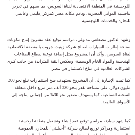
اللوجستية في المنطقة الاقتصادية لقناة السويس، بما يسهم في تعزيز
تنافسية المواني المصرية، ودعم مكانة مصر كمركز إقليمي وعالمي
للتجارة والخدمات اللوجستية.
وشهد الدكتور مصطفى مدبولي، مراسم توقيع عقد مشروع إنتاج مكونات
صناعة إطارات السيارات لصالح شركة زينيث جروب بالمنطقة الاقتصادية
لقناة السويس، وأكد أن المشروع يمثل إضافة نوعية لقطاع الصناعات
الهندسية والمواد الخام الوسيطة، ويعكس الثقة المتزايدة من جانب كبرى
الشركات العالمية في مناخ الاستثمار في مصر.
كما تمت الإشارة إلى أن المشروع يستهدف ضخ استثمارات تبلغ نحو 300
مليون دولار، على مساحة تقدر بنحو 320 ألف متر مربع داخل منطقة
السخنة الصناعية، كما يستهدف تصدير نحو 30% من إجمالي إنتاجه إلى
الأسواق العالمية.
كما شهد سيادته مراسم توقيع عقد إنشاء وتشغيل منطقة لوجستية
استثمارية ومراكز توزيع لصالح شركة "أجيليتي" للمخازن العمومية